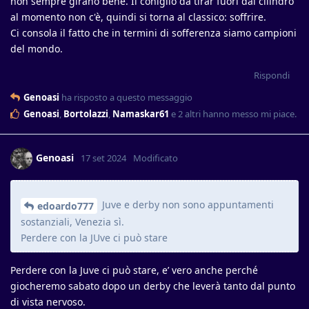
non sempre girano bene. Il coniglio da tirar fuori dal cilindro
al momento non c'è, quindi si torna al classico: soffrire.
Ci consola il fatto che in termini di sofferenza siamo campioni
del mondo.
Rispondi
Genoasi
ha risposto a questo messaggio
Genoasi
,
Bortolazzi
,
Namaskar61
e
2
altri
hanno messo mi piace
.
Genoasi
17 set 2024
Modificato
Juve e derby non sono appuntamenti
edoardo777
sostanziali, Venezia sì.
Perdere con la JUve ci può stare
Perdere con la Juve ci può stare, e’ vero anche perché
giocheremo sabato dopo un derby che leverà tanto dal punto
di vista nervoso.