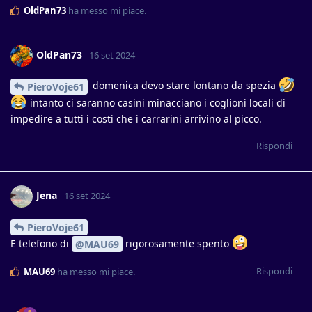
OldPan73
ha messo mi piace
.
OldPan73
16 set 2024
domenica devo stare lontano da spezia
PieroVoje61
intanto ci saranno casini minacciano i coglioni locali di
impedire a tutti i costi che i carrarini arrivino al picco.
Rispondi
Jena
16 set 2024
PieroVoje61
E telefono di
rigorosamente spento
@MAU69
Rispondi
MAU69
ha messo mi piace
.