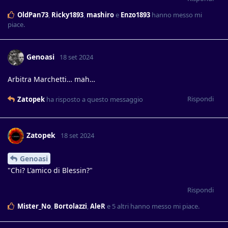
OldPan73
,
Ricky1893
,
mashiro
e
Enzo1893
hanno messo mi
piace
.
Genoasi
18 set 2024
Arbitra Marchetti… mah…
Rispondi
Zatopek
ha risposto a questo messaggio
Zatopek
18 set 2024
Genoasi
"Chi? L'amico di Blessin?"
Rispondi
Mister_No
,
Bortolazzi
,
AleR
e
5
altri
hanno messo mi piace
.