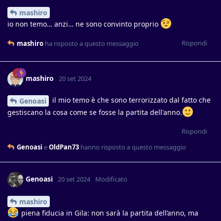
mashiro
io non temo… anzi… ne sono convinto proprio
Rispondi
mashiro
ha risposto a questo messaggio
mashiro
20 set 2024
il mio temo è che sono terrorizzato dal fatto che
Genoasi
gestiscano la cosa come se fosse la partita dell'anno.
Rispondi
Genoasi
e
OldPan73
hanno risposto a questo messaggio
Genoasi
20 set 2024
Modificato
mashiro
piena fiducia in Gila: non sarà la partita dell’anno, ma