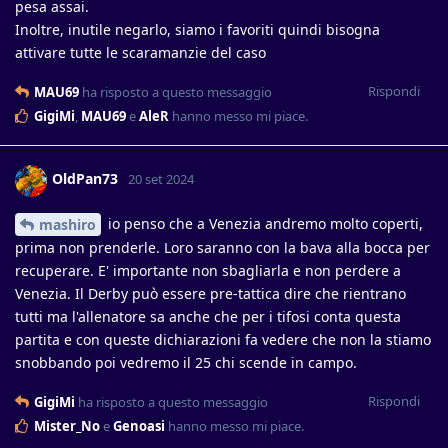
pesa assai.
Inoltre, inutile negarlo, siamo i favoriti quindi bisogna
attivare tutte le scaramanzie del caso
Rispondi
MAU69
ha risposto a questo messaggio
GigiMi
,
MAU69
e
AleR
hanno messo mi piace
.
OldPan73
20 set 2024
io penso che a Venezia andremo molto coperti,
mashiro
prima non prenderle. Loro saranno con la bava alla bocca per
recuperare. E' importante non sbagliarla e non perdere a
Venezia. Il Derby può essere pre-tattica dire che rientrano
tutti ma l'allenatore sa anche che per i tifosi conta questa
partita e con queste dichiarazioni fa vedere che non la stiamo
snobbando poi vedremo il 25 chi scende in campo.
Rispondi
GigiMi
ha risposto a questo messaggio
Mister_No
e
Genoasi
hanno messo mi piace
.