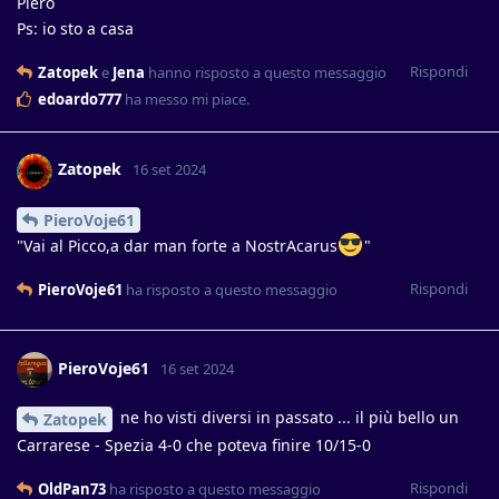
Piero
Ps: io sto a casa
Rispondi
Zatopek
e
Jena
hanno risposto a questo messaggio
edoardo777
ha messo mi piace
.
Zatopek
16 set 2024
PieroVoje61
"Vai al Picco,a dar man forte a NostrAcarus
"
Rispondi
PieroVoje61
ha risposto a questo messaggio
PieroVoje61
16 set 2024
ne ho visti diversi in passato ... il più bello un
Zatopek
Carrarese - Spezia 4-0 che poteva finire 10/15-0
Rispondi
OldPan73
ha risposto a questo messaggio