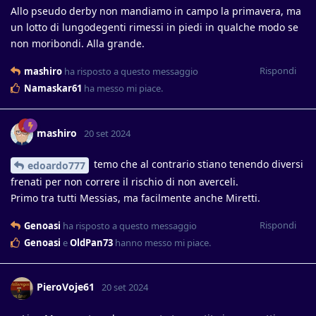
Allo pseudo derby non mandiamo in campo la primavera, ma
un lotto di lungodegenti rimessi in piedi in qualche modo se
non moribondi. Alla grande.
Rispondi
mashiro
ha risposto a questo messaggio
Namaskar61
ha messo mi piace
.
mashiro
20 set 2024
temo che al contrario stiano tenendo diversi
edoardo777
frenati per non correre il rischio di non averceli.
Primo tra tutti Messias, ma facilmente anche Miretti.
Rispondi
Genoasi
ha risposto a questo messaggio
Genoasi
e
OldPan73
hanno messo mi piace
.
PieroVoje61
20 set 2024