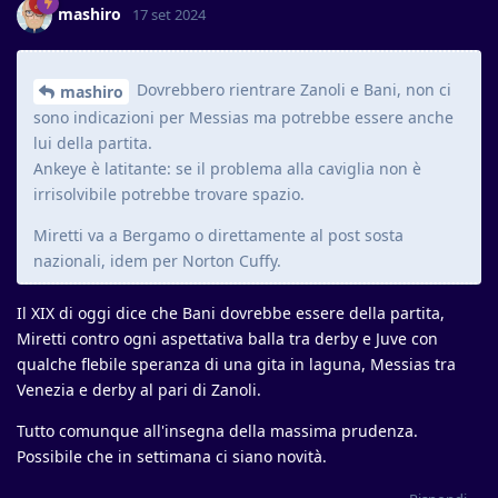
mashiro
17 set 2024
Dovrebbero rientrare Zanoli e Bani, non ci
mashiro
sono indicazioni per Messias ma potrebbe essere anche
lui della partita.
Ankeye è latitante: se il problema alla caviglia non è
irrisolvibile potrebbe trovare spazio.
Miretti va a Bergamo o direttamente al post sosta
nazionali, idem per Norton Cuffy.
Il XIX di oggi dice che Bani dovrebbe essere della partita,
Miretti contro ogni aspettativa balla tra derby e Juve con
qualche flebile speranza di una gita in laguna, Messias tra
Venezia e derby al pari di Zanoli.
Tutto comunque all'insegna della massima prudenza.
Possibile che in settimana ci siano novità.