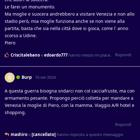
Le farei un monumento.
Ma moglie e suocera andrebbero a visitare Venezia e non allo
stadio però, mia moglie funziona anche se non viene alla
partita, basta che sia nella città dove si gioca, come l' anno
scorso a Udine.
Piero
Rispondi
Criscitalebano
e
edoardo777
hanno messo mi piace
.
Burp
B
16 set 2024
A questa guerra bisogna sndarci non col cacciafruste, ma con
armamento pesante. Propongo perciò colletta per mandare a
Venezia la moglie di Piero, con la mamma. Viaggio A/R hotel e
shopping.
Rispondi
mashiro
e
[cancellato]
hanno risposto a questo messaggio