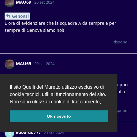
MAU69
20 set 2024
Genoasi
È ora di evidenziare che la squadra A da sempre e per
sempre di Genova siamo noi!
Rispondi
MAU69
20 set 2024
4Mazzi
Mi ricordo di un derby finito a sprangate. Io e il mio gruppo
Il sito Quelli del Muretto utilizzo esclusivo di
di amici avevamo uno stampellato. Non potemmo far nulla.
cookie tecnici, utili al funzionamento del sito.
Erano anni 80/90
Non sono utilizzati cookie di tracciamento,
Rispondi
Ok ricevuto
edoardo777
E
21 set 2024