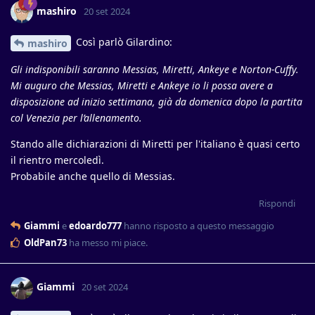
mashiro
20 set 2024
Così parlò Gilardino:
mashiro
Gli indisponibili saranno Messias, Miretti, Ankeye e Norton-Cuffy.
Mi auguro che Messias, Miretti e Ankeye io li possa avere a
disposizione ad inizio settimana, già da domenica dopo la partita
col Venezia per l’allenamento.
Stando alle dichiarazioni di Miretti per l'italiano è quasi certo
il rientro mercoledì.
Probabile anche quello di Messias.
Rispondi
Giammi
e
edoardo777
hanno risposto a questo messaggio
OldPan73
ha messo mi piace
.
Giammi
20 set 2024