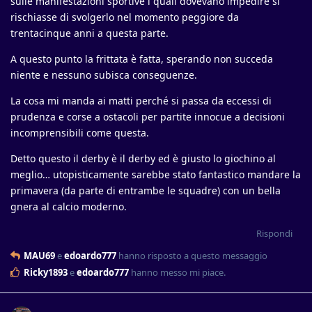
sulle manifestazioni sportive i quali dovevano impedire si
rischiasse di svolgerlo nel momento peggiore da
trentacinque anni a questa parte.
A questo punto la frittata è fatta, sperando non succeda
niente e nessuno subisca conseguenze.
La cosa mi manda ai matti perché si passa da eccessi di
prudenza e corse a ostacoli per partite innocue a decisioni
incomprensibili come questa.
Detto questo il derby è il derby ed è giusto lo giochino al
meglio… utopisticamente sarebbe stato fantastico mandare la
primavera (da parte di entrambe le squadre) con un bella
gnera al calcio moderno.
Rispondi
MAU69
e
edoardo777
hanno risposto a questo messaggio
Ricky1893
e
edoardo777
hanno messo mi piace
.