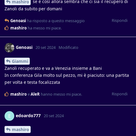
se è così allora sembra che ci sia il recupero di
mashiro
Zanoli da subito per domani
Rispondi
Genoasi
ha risposto a questo messaggio
mashiro
ha messo mi piace
.
Genoasi
20 set 2024
Modificato
Giammi
Zanoli recuperato e va a Venezia insieme a Bani
In conferenza Gila molto sul pezzo, mi è piaciuto: una partita
per volta e testa focalizzata
Rispondi
mashiro
e
AleR
hanno messo mi piace
.
edoardo777
E
20 set 2024
mashiro