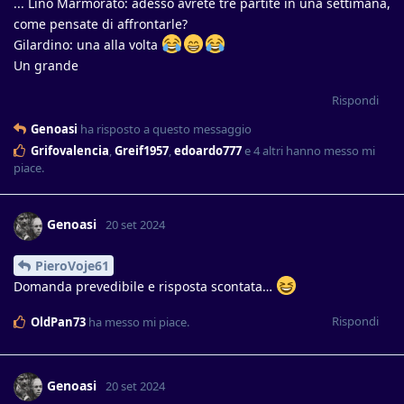
... Lino Marmorato: adesso avrete tre partite in una settimana,
come pensate di affrontarle?
Gilardino: una alla volta
Un grande
Rispondi
Genoasi
ha risposto a questo messaggio
Grifovalencia
,
Greif1957
,
edoardo777
e
4
altri
hanno messo mi
piace
.
Genoasi
20 set 2024
PieroVoje61
Domanda prevedibile e risposta scontata…
Rispondi
OldPan73
ha messo mi piace
.
Genoasi
20 set 2024