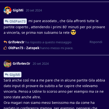
GigiMi
20 set 2024
mi pare assodato , che Gila affronti tutte le
OldPan73
partite coperto , attendendo i primi 80' minuti per poi provare
a vincerla, se prima non subiamo la rete
Rispondi
Grifo4ev3r
ha risposto a questo messaggio
OldPan73
e
Zatopek
hanno messo mi piace
.
Grifo4ev3r
20 set 2024
GigiMi
Sarà anche così ma a me pare che in alcune partite Gila abbia
dato input di provare da subito a far capire che volevamo
vincerla. Penso a Udine lo scorso anno per esempio ma ce ne
sono state anche altre.
Ora magari non siamo messi benissimo ma da come ha
parlato in conferenza stampa, per esempio, penserei che