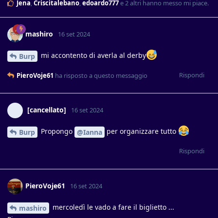
Jena
,
Criscitalebano
,
edoardo777
e
2
altri
hanno messo mi piace
.
mashiro
16 set 2024
mi accontento di averla al derby
Burp
Rispondi
PieroVoje61
ha risposto a questo messaggio
[cancellato]
16 set 2024
Propongo
per organizzare tutto
Burp
@Ianna
Rispondi
PieroVoje61
16 set 2024
mercoledì le vado a fare il biglietto ...
mashiro