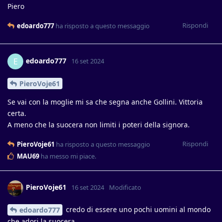
Piero
Rispondi
edoardo777
ha risposto a questo messaggio
edoardo777
E
16 set 2024
PieroVoje61
Se vai con la moglie mi sa che segna anche Gollini. Vittoria
certa.
A meno che la suocera non limiti i poteri della signora.
Rispondi
PieroVoje61
ha risposto a questo messaggio
MAU69
ha messo mi piace
.
PieroVoje61
16 set 2024
Modificato
credo di essere uno pochi uomini al mondo
edoardo777
che adori la suocera.