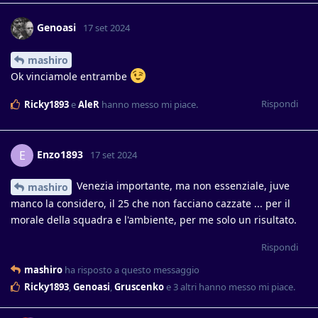
Genoasi
17 set 2024
mashiro
Ok vinciamole entrambe
Rispondi
Ricky1893
e
AleR
hanno messo mi piace
.
Enzo1893
E
17 set 2024
Venezia importante, ma non essenziale, juve
mashiro
manco la considero, il 25 che non facciano cazzate ... per il
morale della squadra e l'ambiente, per me solo un risultato.
Rispondi
mashiro
ha risposto a questo messaggio
Ricky1893
,
Genoasi
,
Gruscenko
e
3
altri
hanno messo mi piace
.