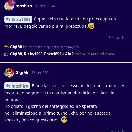
mashiro
17 set 2024
è quel solo risultato che mi preoccupa da
Enzo1893
morire. E peggio vanno più mi preoccupa.
Rispondi
GigiMi
ha risposto a questo messaggio
GigiMi
,
Ricky1893
,
Enzo1893
e
AleR
hanno messo mi piace
.
GigiMi
17 set 2024
È un classico , successo anche a noi , meno sei
mashiro
favorito, o peggio sei in condizioni derelitte, e ci lasci le
penne.
Ho odiato il giorno del sorteggio ed ho sperato
nell'eliminazione al primo turno , che per noi succede
spesso., invece quest'anno ..
Rispondi