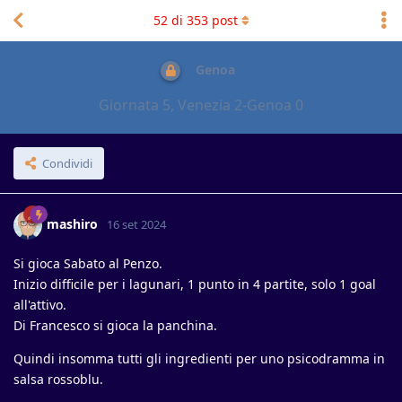
52
di
353
post
Genoa
Giornata 5, Venezia 2-Genoa 0
Condividi
mashiro
16 set 2024
Si gioca Sabato al Penzo.
Inizio difficile per i lagunari, 1 punto in 4 partite, solo 1 goal
all'attivo.
Di Francesco si gioca la panchina.
Quindi insomma tutti gli ingredienti per uno psicodramma in
salsa rossoblu.