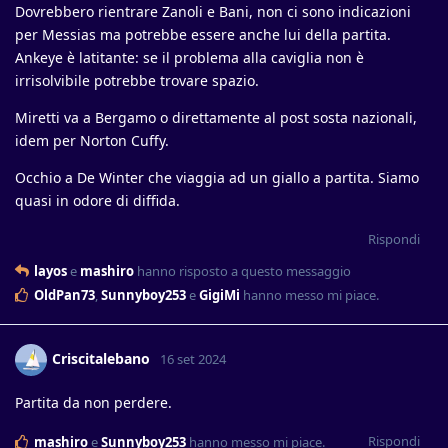
Dovrebbero rientrare Zanoli e Bani, non ci sono indicazioni
per Messias ma potrebbe essere anche lui della partita.
Ankeye è latitante: se il problema alla caviglia non è
irrisolvibile potrebbe trovare spazio.
Miretti va a Bergamo o direttamente al post sosta nazionali,
idem per Norton Cuffy.
Occhio a De Winter che viaggia ad un giallo a partita. Siamo
quasi in odore di diffida.
Rispondi
layos
e
mashiro
hanno risposto a questo messaggio
OldPan73
,
Sunnyboy253
e
GigiMi
hanno messo mi piace
.
Criscitalebano
16 set 2024
Partita da non perdere.
Rispondi
mashiro
e
Sunnyboy253
hanno messo mi piace
.