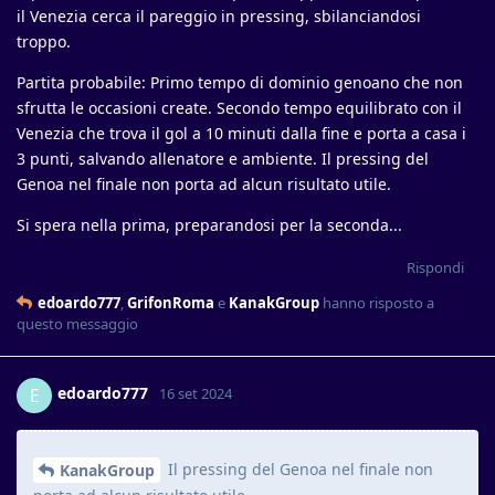
il Venezia cerca il pareggio in pressing, sbilanciandosi
troppo.
Partita probabile: Primo tempo di dominio genoano che non
sfrutta le occasioni create. Secondo tempo equilibrato con il
Venezia che trova il gol a 10 minuti dalla fine e porta a casa i
3 punti, salvando allenatore e ambiente. Il pressing del
Genoa nel finale non porta ad alcun risultato utile.
Si spera nella prima, preparandosi per la seconda...
Rispondi
edoardo777
,
GrifonRoma
e
KanakGroup
hanno risposto a
questo messaggio
edoardo777
E
16 set 2024
Il pressing del Genoa nel finale non
KanakGroup