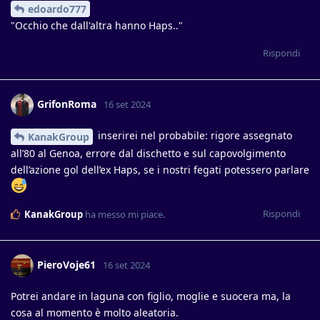
edoardo777
"Occhio che dall'altra hanno Haps.."
Rispondi
GrifonRoma
16 set 2024
inserirei nel probabile: rigore assegnato
KanakGroup
all’80 al Genoa, errore dal dischetto e sul capovolgimento
dell’azione gol dell’ex Haps, se i nostri fegati potessero parlare
Rispondi
KanakGroup
ha messo mi piace
.
PieroVoje61
16 set 2024
Potrei andare in laguna con figlio, moglie e suocera ma, la
cosa al momento è molto aleatoria.