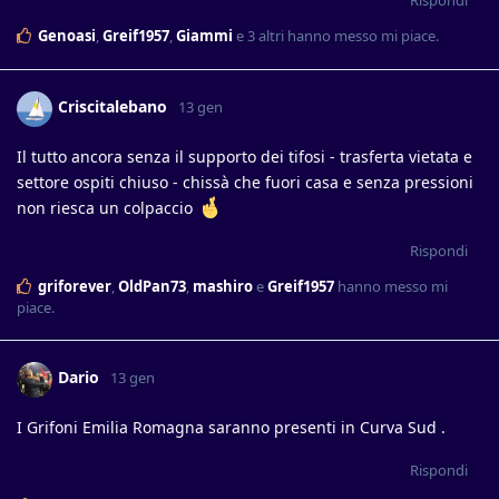
Genoasi
,
Greif1957
,
Giammi
e
3
altri
hanno messo mi piace
.
Criscitalebano
13 gen
Il tutto ancora senza il supporto dei tifosi - trasferta vietata e
settore ospiti chiuso - chissà che fuori casa e senza pressioni
non riesca un colpaccio
Rispondi
griforever
,
OldPan73
,
mashiro
e
Greif1957
hanno messo mi
piace
.
Dario
13 gen
I Grifoni Emilia Romagna saranno presenti in Curva Sud .
Rispondi