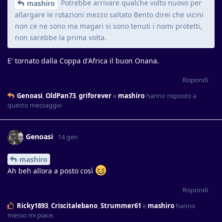
Potrebbe arrivare qualche volto nuovo per
mashiro
allargare le rotazioni mezzo saltato Bento direi che vicini
non ce ne sono ma magari si sono tenuti i nomi protetti,
non sarebbe la prima volta.
E' tornato dalla Coppa d'Africa il buon Onana.
Rispondi
Genoasi
,
OldPan73
,
griforever
e
mashiro
hanno risposto a
questo messaggio
Genoasi
14 gen
mashiro
Ah beh allora a posto così
Rispondi
Ricky1893
,
Criscitalebano
,
Strummer61
e
mashiro
hanno
messo mi piace
.