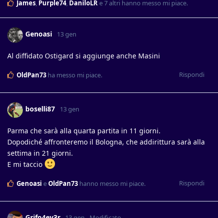
James
,
Purple74
,
DaniloLR
e
7
altri
hanno messo mi piace
.
Genoasi
13 gen
Al diffidato Ostigard si aggiunge anche Masini
Rispondi
OldPan73
ha messo mi piace
.
boselli87
13 gen
Parma che sarà alla quarta partita in 11 giorni.
Dopodiché affronteremo il Bologna, che addirittura sarà alla
settima in 21 giorni.
E mi taccio
Rispondi
Genoasi
e
OldPan73
hanno messo mi piace
.
Grifo4ev3r
13 gen
Modificato