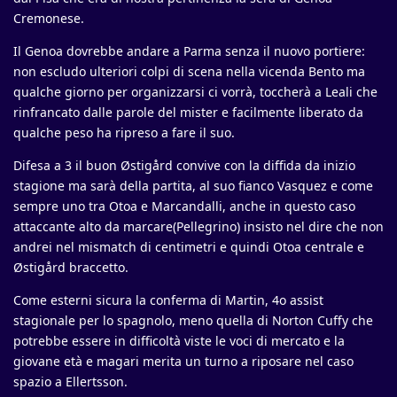
Cremonese.
Il Genoa dovrebbe andare a Parma senza il nuovo portiere:
non escludo ulteriori colpi di scena nella vicenda Bento ma
qualche giorno per organizzarsi ci vorrà, toccherà a Leali che
rinfrancato dalle parole del mister e facilmente liberato da
qualche peso ha ripreso a fare il suo.
Difesa a 3 il buon Østigård convive con la diffida da inizio
stagione ma sarà della partita, al suo fianco Vasquez e come
sempre uno tra Otoa e Marcandalli, anche in questo caso
attaccante alto da marcare(Pellegrino) insisto nel dire che non
andrei nel mismatch di centimetri e quindi Otoa centrale e
Østigård braccetto.
Come esterni sicura la conferma di Martin, 4o assist
stagionale per lo spagnolo, meno quella di Norton Cuffy che
potrebbe essere in difficoltà viste le voci di mercato e la
giovane età e magari merita un turno a riposare nel caso
spazio a Ellertsson.