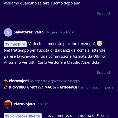
vediamo qualcuno saltare l'uomo dopo anni
Rispondi
SalvatoreDivelto
S
16 gen
Modificato
Vedi che il mercato placebo funziona?
mashiro
Nel frattempo per l'uscita di Baldanzi da Roma si attende il
parere favorevole di una commissione formata da Ultimo,
Antonello Venditti, Carlo Verdone e Claudio Amendola
Rispondi
PieroVoje61
ha risposto a questo messaggio
Ricky1893
,
Greif1957
,
MAU69
e
Grifo4ev3r
hanno messo mi piace
.
PieroVoje61
16 gen
e, ovviamente, della nonna di Florenzi
SalvatoreDivelto