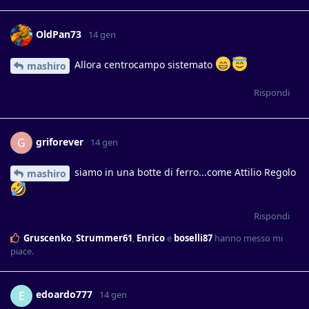
OldPan73
14 gen
Allora centrocampo sistemato
mashiro
Rispondi
griforever
G
14 gen
siamo in una botte di ferro...come Attilio Regolo
mashiro
Rispondi
Gruscenko
,
Strummer61
,
Enrico
e
boselli87
hanno messo mi
piace
.
edoardo777
E
14 gen