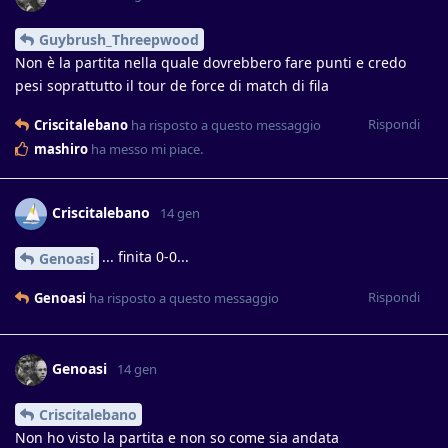
Guybrush_Threepwood
Non è la partita nella quale dovrebbero fare punti e credo
pesi soprattutto il tour de force di match di fila
Rispondi
Criscitalebano
ha risposto a questo messaggio
mashiro
ha messo mi piace
.
Criscitalebano
14 gen
... finita 0-0...
Genoasi
Rispondi
Genoasi
ha risposto a questo messaggio
Genoasi
14 gen
Criscitalebano
Non ho visto la partita e non so come sia andata