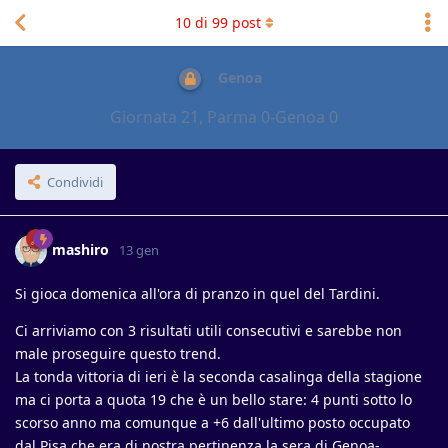
10
di
99
post
Genoa
Giornata 21, Parma 0-Genoa 0
Condividi
mashiro
13 gen
Si gioca domenica all'ora di pranzo in quel del Tardini.
Ci arriviamo con 3 risultati utili consecutivi e sarebbe non
male proseguire questo trend.
La tonda vittoria di ieri è la seconda casalinga della stagione
ma ci porta a quota 19 che è un bello stare: 4 punti sotto lo
scorso anno ma comunque a +6 dall'ultimo posto occupato
dal Pisa che era di nostra pertinenza la sera di Genoa-