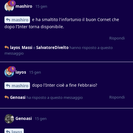
mashiro
15 gen
e ha smaltito l'infortunio il buon Cornet che
mashiro
dopo l'Inter torna disponibile.
Rispondi
layos
,
Massi
e
SalvatoreDivelto
hanno risposto a questo
messaggio
layos
15 gen
dopo l'Inter cioè a fine Febbraio?
mashiro
Rispondi
Genoasi
ha risposto a questo messaggio
Genoasi
15 gen
layos