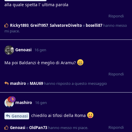
alla quale spetta l' ultima parola
Rispondi
Ricky1893
,
Greif1957
,
SalvatoreDivelto
e
boselli87
hanno messo
mi piace
.
Genoasi
16 gen
Ma poi Baldanzi è meglio di Aramu?
Rispondi
mashiro
e
MAU69
hanno risposto a questo messaggio
mashiro
16 gen
chiedilo ai tifosi della Roma
Genoasi
Rispondi
Genoasi
e
OldPan73
hanno messo mi piace
.