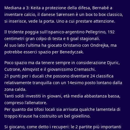
Mediana a 3: Keita a protezione della difesa, Bernabé a
inventare calcio, il danese Sørensen è un box to box classico,
si inserisce, vede la porta. Uno a cui prestare attenzione.
Il tridente poggia sull'ispanico-argentino Pellegrino, 192
centimetri gran colpo di testa e 6 goal stagionali.
Al suo lato l'ultima ha giocato Oristanio con Ondrejka, ma
potrebbe esserci spazio per Benedyczak.
Poco spazio ma da tenere sempre in considerazione Djuric,
Cutrone, Almqvist e il giovanissimo Cremaschi.
21 punti per i ducali che possono diventare 24 classifica
relativamente tranquilla con un 14esimo posto lontano dalla
zona calda.
Tanti soldi investiti in giovani, età media abbastanza bassa,
compreso l'allenatore.
Per quanto dai tifosi locali sia arrivata qualche lamentela di
troppo Krause ha costruito un bel gioiellino.
Si giocano, come detto i recuperi: le 2 partite più importanti