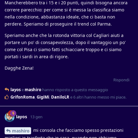
Mancherebbero tra i 15 e i 20 punti, quindi bisogna ancora
correre parecchio: per come si è messa la classifica siamo
nella condizione, abbastanza ideale, che ci basta non
perdere. Speriamo di proseguire il trend col Parma.
Speriamo anche che la rotonda vittoria col Cagliari aiuti a
portare un po' di consapevolezza, dopo il vantaggio un po'
come col Pisa ci siamo fatti schiacciare troppo e ci siamo
portati i sardi in area di rigore.
Dagghe Zena!
Rispondi
layos
e
mashiro
hanno risposto a questo messaggio
GrifonRoma
,
GigiMi
,
DaniloLR
e
6
altri
hanno messo mi piace
.
layos
13 gen
mi consola che facciamo spesso prestazioni
mashiro
migliori in trasferta che in casa, quando non abbiamo