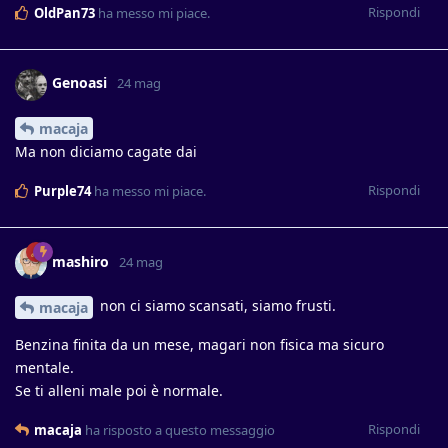
Rispondi
OldPan73
ha messo mi piace
.
Genoasi
24 mag
macaja
Ma non diciamo cagate dai
Rispondi
Purple74
ha messo mi piace
.
mashiro
24 mag
non ci siamo scansati, siamo frusti.
macaja
Benzina finita da un mese, magari non fisica ma sicuro
mentale.
Se ti alleni male poi è normale.
Rispondi
macaja
ha risposto a questo messaggio