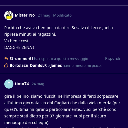
Mister_No
24 mag
Modificato
Partita che aveva ben poco da dire.Si salva il Lecce ,nella
ripresa minuti ai ragazzini.
Va bene cosi .
DAGGHE ZENA !
Rispondi
Strummer61
ha risposto a questo messaggio
Bortolazzi
,
DaniloLR
e
James
hanno messo mi piace
.
timo74
T
24 mag
gira il belino, siamo riusciti nell'impresa di farci sorpassare
all'ultima giornata sia dal Cagliari che dalla viola merda (per
quest'ultima mi girano particolarmente...vuoi perchè sono
sempre stati dietro per 37 giornate, vuoi per il sicuro
menaggio dei colleghi).