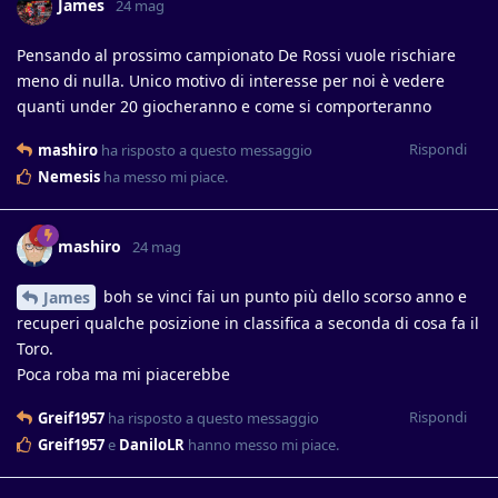
James
24 mag
Pensando al prossimo campionato De Rossi vuole rischiare
meno di nulla. Unico motivo di interesse per noi è vedere
quanti under 20 giocheranno e come si comporteranno
Rispondi
mashiro
ha risposto a questo messaggio
Nemesis
ha messo mi piace
.
mashiro
24 mag
boh se vinci fai un punto più dello scorso anno e
James
recuperi qualche posizione in classifica a seconda di cosa fa il
Toro.
Poca roba ma mi piacerebbe
Rispondi
Greif1957
ha risposto a questo messaggio
Greif1957
e
DaniloLR
hanno messo mi piace
.