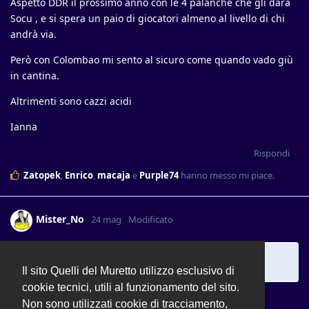
Aspetto DDR il prossimo anno con le 4 palanche che gli darà
Socu , e si spera un paio di giocatori almeno al livello di chi
andrà via.
Però con Colombao mi sento al sicuro come quando vado giù
in cantina.
Altrimenti sono cazzi acidi
Ianna
Rispondi
Zatopek
,
Enrico
,
macaja
e
Purple74
hanno messo mi piace
.
Mister_No
24 mag
Modificato
No, scusa ma non va bene così.
Strummer61
Il sito Quelli del Muretto utilizzo esclusivo di
cookie tecnici, utili al funzionamento del sito.
Per me va bene cosi.
Non sono utilizzati cookie di tracciamento,