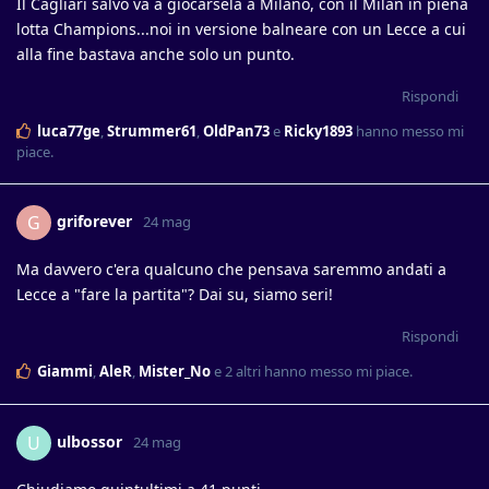
Il Cagliari salvo và a giocarsela a Milano, con il Milan in piena
lotta Champions...noi in versione balneare con un Lecce a cui
alla fine bastava anche solo un punto.
Rispondi
luca77ge
,
Strummer61
,
OldPan73
e
Ricky1893
hanno messo mi
piace
.
griforever
G
24 mag
Ma davvero c'era qualcuno che pensava saremmo andati a
Lecce a "fare la partita"? Dai su, siamo seri!
Rispondi
Giammi
,
AleR
,
Mister_No
e
2
altri
hanno messo mi piace
.
ulbossor
U
24 mag