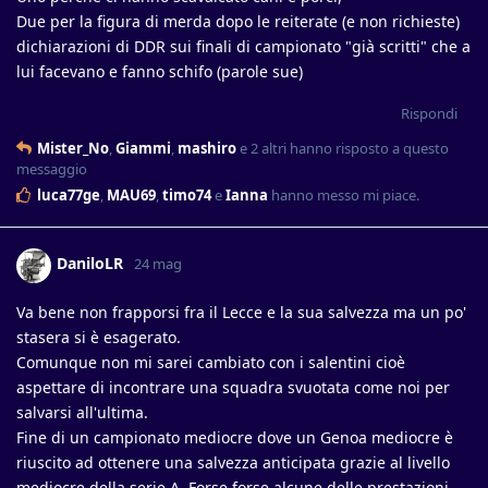
Due per la figura di merda dopo le reiterate (e non richieste)
dichiarazioni di DDR sui finali di campionato "già scritti" che a
lui facevano e fanno schifo (parole sue)
Rispondi
Mister_No
,
Giammi
,
mashiro
e
2
altri
hanno risposto a questo
messaggio
luca77ge
,
MAU69
,
timo74
e
Ianna
hanno messo mi piace
.
DaniloLR
24 mag
Va bene non frapporsi fra il Lecce e la sua salvezza ma un po'
stasera si è esagerato.
Comunque non mi sarei cambiato con i salentini cioè
aspettare di incontrare una squadra svuotata come noi per
salvarsi all'ultima.
Fine di un campionato mediocre dove un Genoa mediocre è
riuscito ad ottenere una salvezza anticipata grazie al livello
mediocre della serie A. Forse forse alcune delle prestazioni