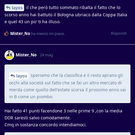
il che però tutto sommato ribalta il fatto che lo
layos
scorso anno hai battuto il Bologna ubriaco dalla Coppa Italia
e quel 43 un po' ti ha illuso.
Rispondi
Mister_No
ha messo mi piace
.
Mister_No
24 mag
speriamo che la classifica e il resto aprano gli
layos
occhi alla società sul fatto che se fai un altro mercato di
merda come quello dell'estate scorsa il prossimo anno vai
in B come un piombo.
Hai fatto 41 punti facendone 3 nelle prime 9 ,con la media
DDR saresti salvo comodamente.
Cmq in sostanza concordo intendiamoci.