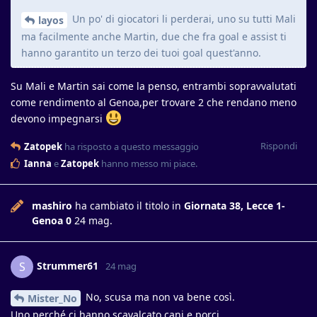
Un po' di giocatori li perderai, uno su tutti Mali
layos
ma facilmente anche Martin, due che fra goal e assist ti
hanno garantito un terzo dei tuoi goal quest'anno.
Su Mali e Martin sai come la penso, entrambi sopravvalutati
come rendimento al Genoa,per trovare 2 che rendano meno
devono impegnarsi
Rispondi
Zatopek
ha risposto a questo messaggio
Ianna
e
Zatopek
hanno messo mi piace
.
mashiro
ha cambiato il titolo in
Giornata 38, Lecce 1-
Genoa 0
24 mag
.
Strummer61
S
24 mag
No, scusa ma non va bene così.
Mister_No
Uno perché ci hanno scavalcato cani e porci,