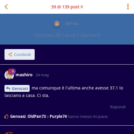
39
di
139
post
Genoa
Giornata 38, Lecce 1-Genoa 0
Condividi
mashiro
24 mag
ma comunque è l'ultima anche avesse 37.1 lo
Genoasi
lasciano a casa. Ci sta.
Rispondi
Genoasi
,
OldPan73
e
Purple74
hanno messo mi piace
.