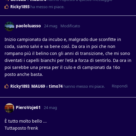
Ricky1893
ha messo mi piace
.
paololuasso
24 mag
Modificato
Inizio campionato da incubo e, malgrado due sconfitte in
coda, siamo salvi e va bene così. Da ora in poi che non
rompano più il belino con gli anni di transizione, che mi sono
diventati i capelli bianchi per l'età a forza di sentirlo. Da ora in
poi sarebbe una presa per il culo e di campionati da 16o
posto anche basta.
Rispondi
Ricky1893
,
MAU69
e
timo74
hanno messo mi piace
.
PieroVoje61
24 mag
È tutto molto bello ...
Tuttaposto frenk