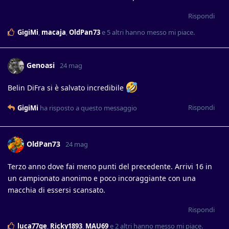
Rispondi
GigiMi
,
macaja
,
OldPan73
e
5
altri
hanno messo mi piace
.
Genoasi
24 mag
Belin DiFra si è salvato incredibile
Rispondi
GigiMi
ha risposto a questo messaggio
OldPan73
24 mag
Terzo anno dove fai meno punti del precedente. Arrivi 16 in
un campionato anonimo e poco incoraggiante con una
macchia di essersi scansato.
Rispondi
luca77ge
,
Ricky1893
,
MAU69
e
2
altri
hanno messo mi piace
.