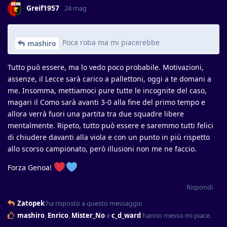
Greif1957
24 mag
Poca roba ma mi piacerebbe
mashiro
Tutto può essere, ma lo vedo poco probabile. Motivazioni,
assenze, il Lecce sarà carico a pallettoni, oggi a te domani a
me. Insomma, mettiamoci pure tutte le incognite del caso,
magari il Como sarà avanti 3-0 alla fine del primo tempo e
allora verrà fuori una partita tra due squadre libere
mentalmente. Ripeto, tutto può essere e saremmo tutti felici
di chiudere davanti alla viola e con un punto in più rispetto
allo scorso campionato, però illusioni non me ne faccio.
Forza Genoa!
Rispondi
Zatopek
ha risposto a questo messaggio
mashiro
,
Enrico
,
Mister_No
e
c_d_ward
hanno messo mi piace
.