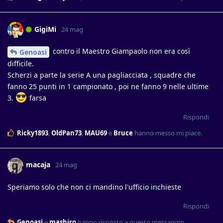
GigiMi
24 mag
contro il Maestro Giampaolo non era così
Genoasi
difficile.
Scherzi a parte la serie A una pagliacciata , squadre che
fanno 25 punti in 1 campionato , poi ne fanno 9 nelle ultime
3.
farsa
Rispondi
Ricky1893
,
OldPan73
,
MAU69
e
Bruce
hanno messo mi piace
.
macaja
24 mag
Speriamo solo che non ci mandino l'ufficio inchieste
Rispondi
Genoasi
e
mashiro
hanno risposto a questo messaggio