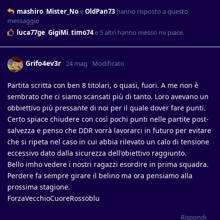
mashiro
,
Mister_No
e
OldPan73
hanno risposto a questo
messaggio
luca77ge
,
GigiMi
,
timo74
e
5
altri
hanno messo mi piace
.
Grifo4ev3r
24 mag
Modificato
Partita scritta con ben 8 titolari, o quasi, fuori. A me non è
sembrato che ci siamo scansati più di tanto. Loro avevano un
obbiettivo più pressante di noi per il quale dover fare punti.
Certo spiace chiudere con così pochi punti nelle partite post-
salvezza e penso che DDR vorrà lavorarci in futuro per evitare
che si ripeta nel caso in cui abbia rilevato un calo di tensione
eccessivo dato dalla sicurezza dell'obiettivo raggiunto.
Bello imho vedere i nostri ragazzi esordire in prima squadra.
Perdere fa sempre girare il belino ma ora pensiamo alla
prossima stagione.
ForzaVecchioCuoreRossoblu
Rispondi