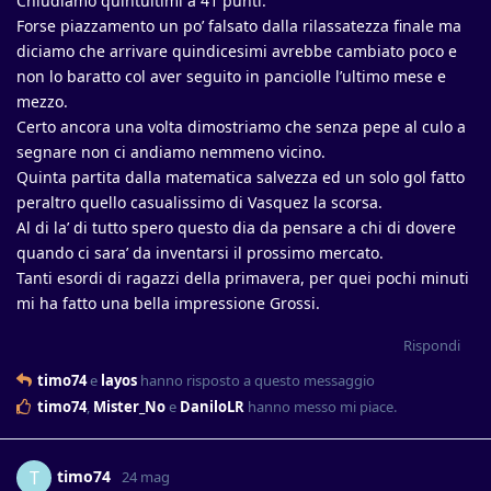
Chiudiamo quintultimi a 41 punti.
Forse piazzamento un po’ falsato dalla rilassatezza finale ma
diciamo che arrivare quindicesimi avrebbe cambiato poco e
non lo baratto col aver seguito in panciolle l’ultimo mese e
mezzo.
Certo ancora una volta dimostriamo che senza pepe al culo a
segnare non ci andiamo nemmeno vicino.
Quinta partita dalla matematica salvezza ed un solo gol fatto
peraltro quello casualissimo di Vasquez la scorsa.
Al di la’ di tutto spero questo dia da pensare a chi di dovere
quando ci sara’ da inventarsi il prossimo mercato.
Tanti esordi di ragazzi della primavera, per quei pochi minuti
mi ha fatto una bella impressione Grossi.
Rispondi
timo74
e
layos
hanno risposto a questo messaggio
timo74
,
Mister_No
e
DaniloLR
hanno messo mi piace
.
timo74
T
24 mag