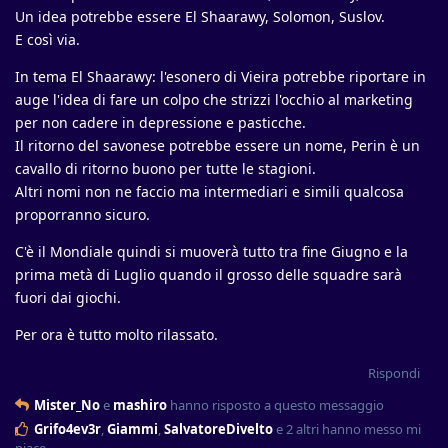
Un idea potrebbe essere El Shaarawy, Solomon, Suslov.
E così via.
In tema El Shaarawy: l'esonero di Vieira potrebbe riportare in
auge l'idea di fare un colpo che strizzi l'occhio al marketing
per non cadere in depressione e pasticche.
Il ritorno del savonese potrebbe essere un nome, Perin è un
cavallo di ritorno buono per tutte le stagioni.
Altri nomi non ne faccio ma intermediari e simili qualcosa
proporranno sicuro.
C'è il Mondiale quindi si muoverà tutto tra fine Giugno e la
prima metà di Luglio quando il grosso delle squadre sarà
fuori dai giochi.
Per ora è tutto molto rilassato.
Rispondi
Mister_No
e
mashiro
hanno risposto a questo messaggio
Grifo4ev3r
,
Giammi
,
SalvatoreDivelto
e
2
altri
hanno messo mi
piace
.