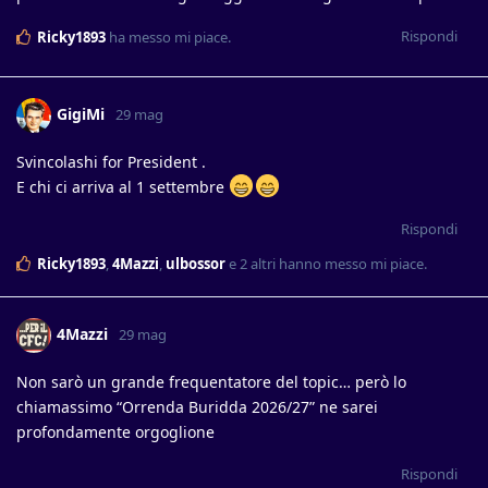
Rispondi
Ricky1893
ha messo mi piace
.
GigiMi
29 mag
Svincolashi for President .
E chi ci arriva al 1 settembre
Rispondi
Ricky1893
,
4Mazzi
,
ulbossor
e
2
altri
hanno messo mi piace
.
4Mazzi
29 mag
Non sarò un grande frequentatore del topic… però lo
chiamassimo “Orrenda Buridda 2026/27” ne sarei
profondamente orgoglione
Rispondi