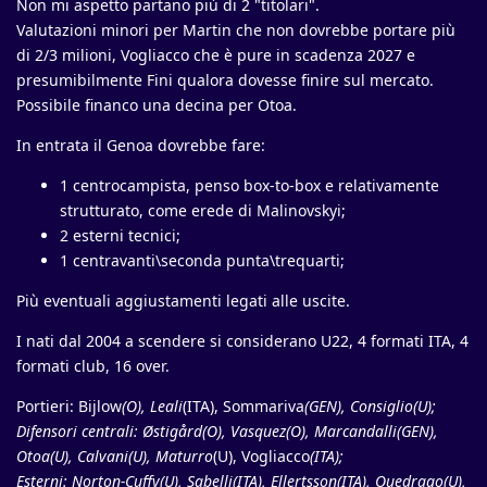
Non mi aspetto partano più di 2 "titolari".
Valutazioni minori per Martin che non dovrebbe portare più
di 2/3 milioni, Vogliacco che è pure in scadenza 2027 e
presumibilmente Fini qualora dovesse finire sul mercato.
Possibile financo una decina per Otoa.
In entrata il Genoa dovrebbe fare:
1 centrocampista, penso box-to-box e relativamente
strutturato, come erede di Malinovskyi;
2 esterni tecnici;
1 centravanti\seconda punta\trequarti;
Più eventuali aggiustamenti legati alle uscite.
I nati dal 2004 a scendere si considerano U22, 4 formati ITA, 4
formati club, 16 over.
Portieri: Bijlow
(O), Leali
(ITA), Sommariva
(GEN), Consiglio(U);
Difensori centrali: Østigård(O), Vasquez(O), Marcandalli(GEN),
Otoa(U), Calvani(U), Maturro
(U), Vogliacco
(ITA);
Esterni: Norton-Cuffy(U), Sabelli(ITA), Ellertsson(ITA), Ouedrago(U),