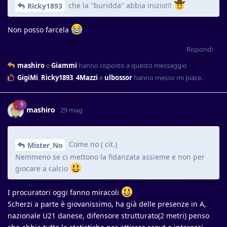
che la "buridda" abbia inizio!!!
Ricky1893
Non posso farcela
Rispondi
mashiro
e
Giammi
hanno risposto a questo messaggio
GigiMi
,
Ricky1893
,
4Mazzi
e
ulbossor
hanno messo mi piace
.
mashiro
29 mag
Come no ( cit.)
Mister_No
Nemmeno se ci mettono la fidanzata assieme e non per
giocare a calcio
I procuratori oggi fanno miracoli
Scherzi a parte è giovanissimo, ha già delle presenze in A,
nazionale U21 danese, difensore strutturato(2 metri) penso