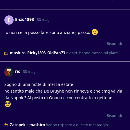
Enzo1893
E
30 mag
Io non ce la posso fare sono anziano, passo.
Rispondi
mashiro
,
Ricky1893
,
OldPan73
e
2
altri
hanno messo mi piace
.
ric
30 mag
Sogno di una notte di mezza estate
ho sentito male che De Bruyne non rinnova e che cmq va via
da Napoli ? Al posto di Onana e con contratto a gettone.........
Rispondi
Zatopek
e
mashiro
hanno risposto a questo messaggio