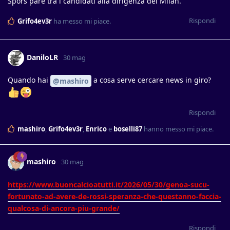
Spors pare tra i candidati alla dirigenza del Milan.
Rispondi
Grifo4ev3r
ha messo mi piace
.
DaniloLR
30 mag
Quando hai
a cosa serve cercare news in giro?
@mashiro
Rispondi
mashiro
,
Grifo4ev3r
,
Enrico
e
boselli87
hanno messo mi piace
.
mashiro
30 mag
https://www.buoncalcioatutti.it/2026/05/30/genoa-sucu-
fortunato-ad-avere-de-rossi-speranza-che-questanno-faccia-
qualcosa-di-ancora-piu-grande/
Rispondi