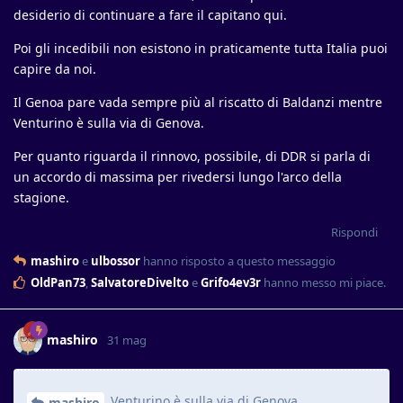
desiderio di continuare a fare il capitano qui.
Poi gli incedibili non esistono in praticamente tutta Italia puoi
capire da noi.
Il Genoa pare vada sempre più al riscatto di Baldanzi mentre
Venturino è sulla via di Genova.
Per quanto riguarda il rinnovo, possibile, di DDR si parla di
un accordo di massima per rivedersi lungo l'arco della
stagione.
Rispondi
mashiro
e
ulbossor
hanno risposto a questo messaggio
OldPan73
,
SalvatoreDivelto
e
Grifo4ev3r
hanno messo mi piace
.
mashiro
31 mag
Venturino è sulla via di Genova
mashiro