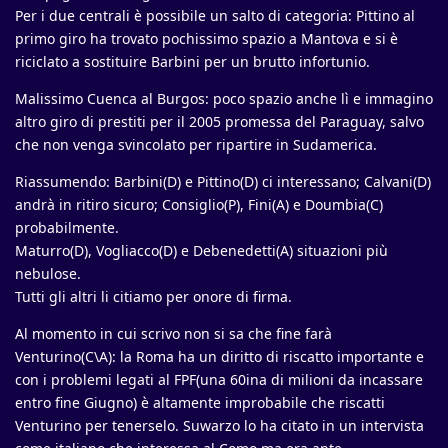
Per i due centrali è possibile un salto di categoria: Pittino al
primo giro ha trovato pochissimo spazio a Mantova e si è
riciclato a sostituire Barbini per un brutto infortunio.
Malissimo Cuenca al Burgos: poco spazio anche lì e immagino
altro giro di prestiti per il 2005 promessa del Paraguay, salvo
che non venga svincolato per ripartire in Sudamerica.
Riassumendo: Barbini(D) e Pittino(D) ci interessano; Calvani(D)
andrà in ritiro sicuro; Consiglio(P), Fini(A) e Doumbia(C)
probabilmente.
Maturro(D), Vogliacco(D) e Debenedetti(A) situazioni più
nebulose.
Tutti gli altri li citiamo per onore di firma.
Al momento in cui scrivo non si sa che fine farà
Venturino(C\A): la Roma ha un diritto di riscatto importante e
con i problemi legati al FPF(una 60ina di milioni da incassare
entro fine Giugno) è altamente improbabile che riscatti
Venturino per tenerselo. Suwarzo lo ha citato in un intervista