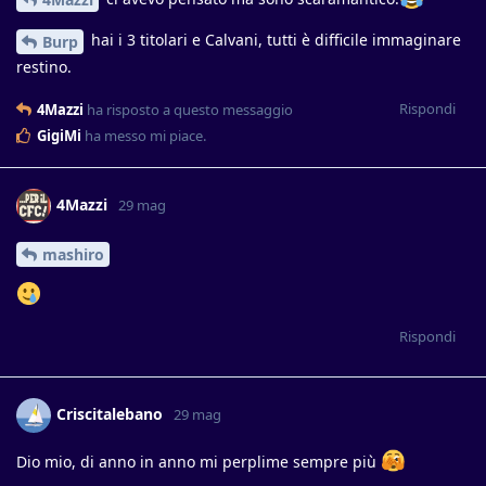
hai i 3 titolari e Calvani, tutti è difficile immaginare
Burp
restino.
Rispondi
4Mazzi
ha risposto a questo messaggio
GigiMi
ha messo mi piace
.
4Mazzi
29 mag
mashiro
Rispondi
Criscitalebano
29 mag
Dio mio, di anno in anno mi perplime sempre più