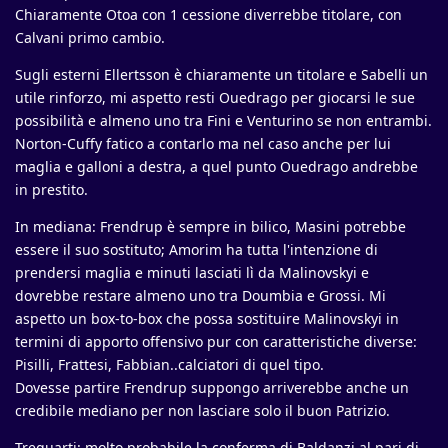
Chiaramente Otoa con 1 cessione diverrebbe titolare, con
Calvani primo cambio.
Sugli esterni Ellertsson è chiaramente un titolare e Sabelli un
utile rinforzo, mi aspetto resti Ouedrago per giocarsi le sue
possibilità e almeno uno tra Fini e Venturino se non entrambi.
Norton-Cuffy fatico a contarlo ma nel caso anche per lui
maglia e galloni a destra, a quel punto Ouedrago andrebbe
in prestito.
In mediana: Frendrup è sempre in bilico, Masini potrebbe
essere il suo sostituto; Amorim ha tutta l'intenzione di
prendersi maglia e minuti lasciati lì da Malinovskyi e
dovrebbe restare almeno uno tra Doumbia e Grossi. Mi
aspetto un box-to-box che possa sostituire Malinovskyi in
termini di apporto offensivo pur con caratteristiche diverse:
Pisilli, Frattesi, Fabbian..calciatori di quel tipo.
Dovesse partire Frendrup suppongo arriverebbe anche un
credibile mediano per non lasciare solo il buon Patrizio.
Trequarti: molto probabile la conferma di Baldanzi al pari di