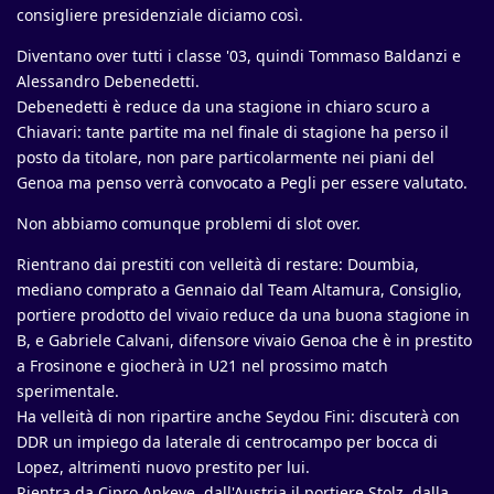
consigliere presidenziale diciamo così.
Diventano over tutti i classe '03, quindi Tommaso Baldanzi e
Alessandro Debenedetti.
Debenedetti è reduce da una stagione in chiaro scuro a
Chiavari: tante partite ma nel finale di stagione ha perso il
posto da titolare, non pare particolarmente nei piani del
Genoa ma penso verrà convocato a Pegli per essere valutato.
Non abbiamo comunque problemi di slot over.
Rientrano dai prestiti con velleità di restare: Doumbia,
mediano comprato a Gennaio dal Team Altamura, Consiglio,
portiere prodotto del vivaio reduce da una buona stagione in
B, e Gabriele Calvani, difensore vivaio Genoa che è in prestito
a Frosinone e giocherà in U21 nel prossimo match
sperimentale.
Ha velleità di non ripartire anche Seydou Fini: discuterà con
DDR un impiego da laterale di centrocampo per bocca di
Lopez, altrimenti nuovo prestito per lui.
Rientra da Cipro Ankeye, dall'Austria il portiere Stolz, dalla