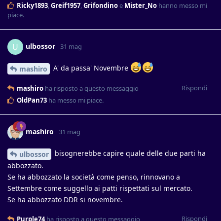
Ricky1893
,
Greif1957
,
Grifondino
e
Mister_No
hanno messo mi
piace
.
ulbossor
U
31 mag
A' da passa' Novembre
mashiro
Rispondi
mashiro
ha risposto a questo messaggio
OldPan73
ha messo mi piace
.
mashiro
31 mag
bisognerebbe capire quale delle due parti ha
ulbossor
abbozzato.
Se ha abbozzato la società come penso, rinnovano a
Settembre come suggello ai patti rispettati sul mercato.
Se ha abbozzato DDR si novembre.
Rispondi
Purple74
ha risposto a questo messaggio