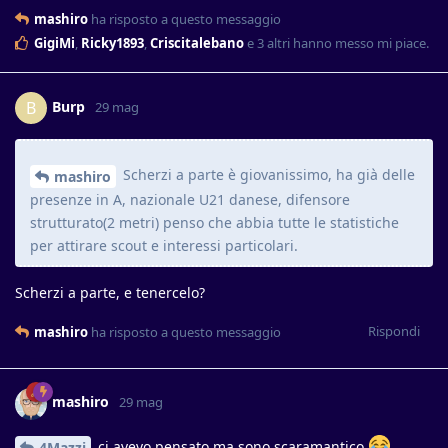
mashiro
ha risposto a questo messaggio
GigiMi
,
Ricky1893
,
Criscitalebano
e
3
altri
hanno messo mi piace
.
Burp
B
29 mag
Scherzi a parte è giovanissimo, ha già delle
mashiro
presenze in A, nazionale U21 danese, difensore
strutturato(2 metri) penso che abbia tutte le statistiche
per attirare scout e interessi particolari.
Scherzi a parte, e tenercelo?
Rispondi
mashiro
ha risposto a questo messaggio
mashiro
29 mag
ci avevo pensato ma sono scaramantico.
4Mazzi