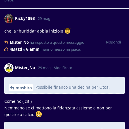
Ricky1893
29 mag
che la "buridda" abbia inizio!!!
Rispondi
Mister_No
ha risposto a questo messaggio
4Mazzi
e
Giammi
hanno messo mi piace
.
Mister_No
29 mag
Modificato
Possibile financo una decina per Otoa.
mashiro
Come no ( cit.)
Nemmeno se ci mettono la fidanzata assieme e non per
giocare a calcio