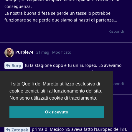
conseguenza.
La nostra buona difesa se perde un tassello potrebbe
funzionare se ne perde due siamo ai nastri di partenza...
Rispondi
Purple74
31 mag
Modificato
fu la stagione dopo e fu un Europeo. Lo avevamo
Burp
dato via come pacco, l’Anderlecht lo resuscitò.
Rispondi
Il sito Quelli del Muretto utilizzo esclusivo di
cookie tecnici, utili al funzionamento del sito.
Non sono utilizzati cookie di tracciamento,
Purple74
31 mag
Ok ricevuto
mashiro
prima di Mexico ‘86 aveva fatto l’Europeo dell’84.
Zatopek