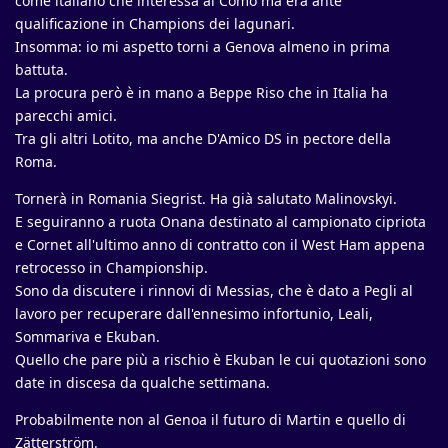
come italiano che interessa al Como ma era ante
qualificazione in Champions dei lagunari.
Insomma: io mi aspetto torni a Genova almeno in prima
battuta.
La procura però è in mano a Beppe Riso che in Italia ha
parecchi amici.
Tra gli altri Lotito, ma anche D'Amico DS in pectore della
Roma.
Tornerà in Romania Siegrist. Ha già salutato Malinovskyi.
E seguiranno a ruota Onana destinato al campionato cipriota
e Cornet all'ultimo anno di contratto con il West Ham appena
retrocesso in Championship.
Sono da discutere i rinnovi di Messias, che è dato a Pegli al
lavoro per recuperare dall'ennesimo infortunio, Leali,
Sommariva e Ekuban.
Quello che pare più a rischio è Ekuban le cui quotazioni sono
date in discesa da qualche settimana.
Probabilmente non al Genoa il futuro di Martin e quello di
Zätterström.