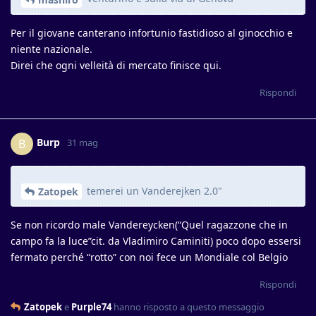
Per il giovane canterano infortunio fastidioso al ginocchio e
niente nazionale.
Direi che ogni velleità di mercato finisce qui.
Rispondi
Burp
B
31 mag
temerei un Vanderejken 2.0"
Zatopek
Se non ricordo male Vandereycken(“Quel ragazzone che in
campo fa la luce”cit. da Vladimiro Caminiti) poco dopo essersi
fermato perché “rotto” con noi fece un Mondiale col Belgio
Rispondi
Zatopek
e
Purple74
hanno risposto a questo messaggio