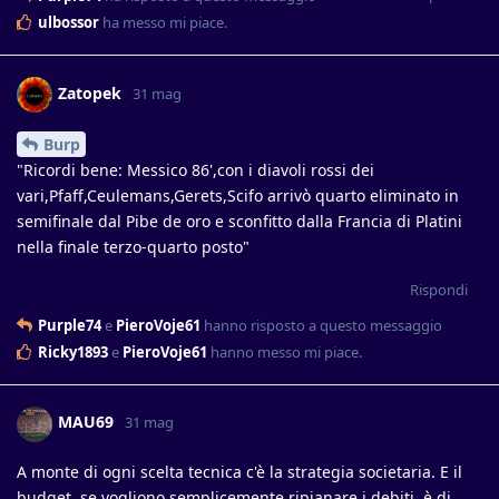
ulbossor
ha messo mi piace
.
Zatopek
31 mag
Burp
"Ricordi bene: Messico 86',con i diavoli rossi dei
vari,Pfaff,Ceulemans,Gerets,Scifo arrivò quarto eliminato in
semifinale dal Pibe de oro e sconfitto dalla Francia di Platini
nella finale terzo-quarto posto"
Rispondi
Purple74
e
PieroVoje61
hanno risposto a questo messaggio
Ricky1893
e
PieroVoje61
hanno messo mi piace
.
MAU69
31 mag
A monte di ogni scelta tecnica c'è la strategia societaria. E il
budget, se vogliono semplicemente ripianare i debiti, è di