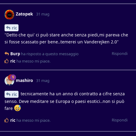
Zatopek
31 mag
ric
"Detto che qui' ci può stare anche senza piedi,mi pareva che
si fosse scassato per bene..temerei un Vanderejken 2.0"
Rispondi
Burp
ha risposto a questo messaggio
ric
ha messo mi piace
.
mashiro
31 mag
tecnicamente ha un anno di contratto a cifre senza
ric
senso. Deve meditare se Europa o paesi esotici..non si può
fare
Rispondi
ric
ha messo mi piace
.