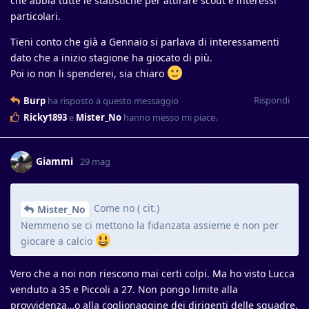
che abbia tutte le statistiche per attirare scout e interessi
particolari.
Tieni conto che già a Gennaio si parlava di interessamenti
dato che a inizio stagione ha giocato di più.
Poi io non li spenderei, sia chiaro
Rispondi
Burp
ha risposto a questo messaggio
Ricky1893
e
Mister_No
hanno messo mi piace
.
Giammi
29 mag
Come no ( cit.)
Mister_No
Nemmeno se ci mettono la fidanzata assieme e non per
giocare a calcio
Vero che a noi non riescono mai certi colpi. Ma ho visto Lucca
venduto a 35 e Piccoli a 27. Non pongo limite alla
provvidenza…o alla coglionaggine dei dirigenti delle squadre.