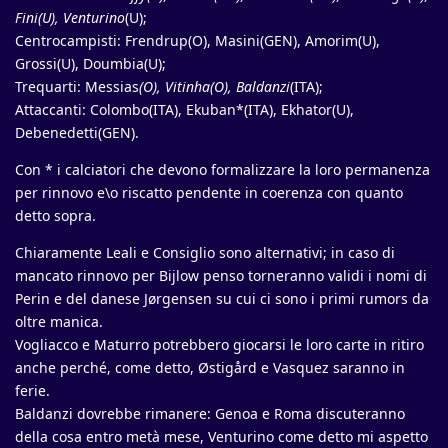
Fini(U), Venturino
(U);
Centrocampisti: Frendrup(O), Masini(GEN), Amorim(U),
Grossi(U), Doumbia(U);
Trequarti: Messias
(O), Vitinha(O), Baldanzi
(ITA);
Attaccanti: Colombo(ITA), Ekuban*(ITA), Ekhator(U),
Debenedetti(GEN).
Con * i calciatori che devono formalizzare la loro permanenza
per rinnovo e\o riscatto pendente in coerenza con quanto
detto sopra.
Chiaramente Leali e Consiglio sono alternativi; in caso di
mancato rinnovo per Bijlow penso torneranno validi i nomi di
Perin e del danese Jørgensen su cui ci sono i primi rumors da
oltre manica.
Vogliacco e Maturro potrebbero giocarsi le loro carte in ritiro
anche perché, come detto, Østigård e Vasquez saranno in
ferie.
Baldanzi dovrebbe rimanere: Genoa e Roma discuteranno
della cosa entro metà mese, Venturino come detto mi aspetto