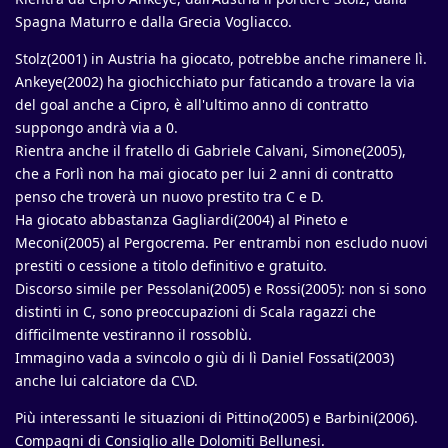
Spagna Maturro e dalla Grecia Vogliacco.
Stolz(2001) in Austria ha giocato, potrebbe anche rimanere lì.
Ankeye(2002) ha giochicchiato pur faticando a trovare la via
del goal anche a Cipro, è all'ultimo anno di contratto
suppongo andrà via a 0.
Rientra anche il fratello di Gabriele Calvani, Simone(2005),
che a Forlì non ha mai giocato per lui 2 anni di contratto
penso che troverà un nuovo prestito tra C e D.
Ha giocato abbastanza Gagliardi(2004) al Pineto e
Meconi(2005) al Pergocrema. Per entrambi non escludo nuovi
prestiti o cessione a titolo definitivo e gratuito.
Discorso simile per Pessolani(2005) e Rossi(2005): non si sono
distinti in C, sono preoccupazioni di Scala ragazzi che
difficilmente vestiranno il rossoblù.
Immagino vada a svincolo o giù di lì Daniel Fossati(2003)
anche lui calciatore da C\D.
Più interessanti le situazioni di Pittino(2005) e Barbini(2006).
Compagni di Consiglio alle Dolomiti Bellunesi.