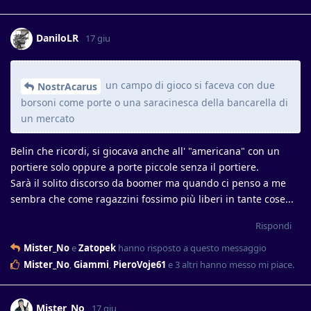
DaniloLR
17 giu
un campo di gioco si faceva con due
NostrAcarus
borsoni come porte o una saracinesca della bancarella di
un mercato
Belin che ricordi, si giocava anche all' "americana" con un
portiere solo oppure a porte piccole senza il portiere.
Sarà il solito discorso da boomer ma quando ci penso a me
sembra che come ragazzini fossimo più liberi in tante cose...
Rispondi
Mister_No
e
Zatopek
hanno risposto a questo messaggio
Mister_No
,
Giammi
,
PieroVoje61
e
3
altri
hanno messo mi piace
.
Mister_No
17 giu