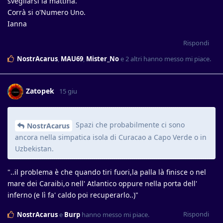
svegliarsi la mattina.
Corrà si o'Numero Uno.
Ianna
Rispondi
NostrAcarus
,
MAU69
,
Mister_No
e
2
altri
hanno messo mi piace
.
Zatopek
15 giu
Spazi che probabilmente ci sono
NostrAcarus
ancora nella simpatica isola di Curacao a Capo Verde o in
Uzbekistan.
"..il problema è che quando tiri fuori,la palla là finisce o nel
mare dei Caraibi,o nell' Atlantico oppure nella porta dell'
inferno (e lì fa' caldo poi recuperarlo..)"
Rispondi
NostrAcarus
e
Burp
hanno messo mi piace
.