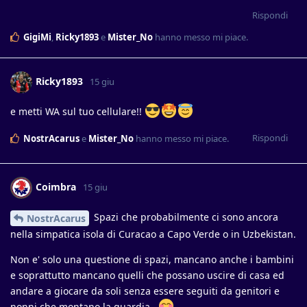
Rispondi
GigiMi
,
Ricky1893
e
Mister_No
hanno messo mi piace
.
Ricky1893
15 giu
e metti WA sul tuo cellulare!!
Rispondi
NostrAcarus
e
Mister_No
hanno messo mi piace
.
Coimbra
15 giu
Spazi che probabilmente ci sono ancora
NostrAcarus
nella simpatica isola di Curacao a Capo Verde o in Uzbekistan.
Non e' solo una questione di spazi, mancano anche i bambini
e soprattutto mancano quelli che possano uscire di casa ed
andare a giocare da soli senza essere seguiti da genitori e
nonni che montano la guardia...