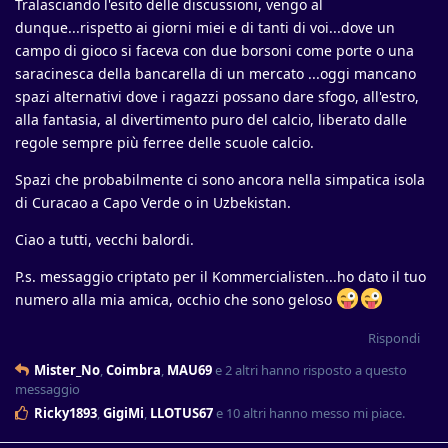
Tralasciando l'esito delle discussioni, vengo al
dunque...rispetto ai giorni miei e di tanti di voi...dove un
campo di gioco si faceva con due borsoni come porte o una
saracinesca della bancarella di un mercato ...oggi mancano
spazi alternativi dove i ragazzi possano dare sfogo, all'estro,
alla fantasia, al divertimento puro del calcio, liberato dalle
regole sempre più ferree delle scuole calcio.
Spazi che probabilmente ci sono ancora nella simpatica isola
di Curacao a Capo Verde o in Uzbekistan.
Ciao a tutti, vecchi balordi.
P.s. messaggio criptato per il Kommercialisten...ho dato il tuo
numero alla mia amica, occhio che sono geloso
Rispondi
Mister_No
,
Coimbra
,
MAU69
e
2
altri
hanno risposto a questo
messaggio
Ricky1893
,
GigiMi
,
LLOTUS67
e
10
altri
hanno messo mi piace
.