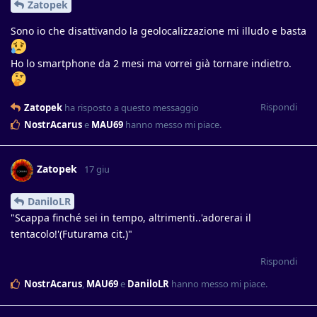
Zatopek
Sono io che disattivando la geolocalizzazione mi illudo e basta
Ho lo smartphone da 2 mesi ma vorrei già tornare indietro.
Rispondi
Zatopek
ha risposto a questo messaggio
NostrAcarus
e
MAU69
hanno messo mi piace
.
Zatopek
17 giu
DaniloLR
"Scappa finché sei in tempo, altrimenti..'adorerai il
tentacolo!'(Futurama cit.)"
Rispondi
NostrAcarus
,
MAU69
e
DaniloLR
hanno messo mi piace
.