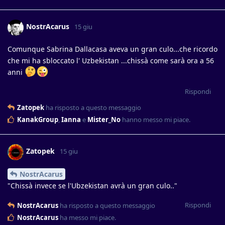
NostrAcarus
15 giu
Comunque Sabrina Dallacasa aveva un gran culo...che ricordo
che mi ha sbloccato l' Uzbekistan ...chissà come sarà ora a 56
anni
Rispondi
Zatopek
ha risposto a questo messaggio
KanakGroup
,
Ianna
e
Mister_No
hanno messo mi piace
.
Zatopek
15 giu
NostrAcarus
"Chissà invece se l'Ubzekistan avrà un gran culo.."
Rispondi
NostrAcarus
ha risposto a questo messaggio
NostrAcarus
ha messo mi piace
.