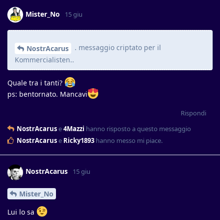
Mister_No
15 giu
. messaggio criptato per il
NostrAcarus
Kommercialisten..
Quale tra i tanti?
ps: bentornato. Mancavi
Rispondi
NostrAcarus
e
4Mazzi
hanno risposto a questo messaggio
NostrAcarus
e
Ricky1893
hanno messo mi piace
.
NostrAcarus
15 giu
Mister_No
Lui lo sa