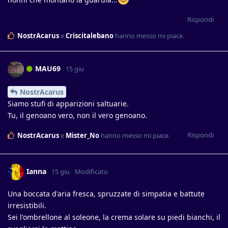
Rispondi
NostrAcarus
e
Criscitalebano
hanno messo mi piace
.
MAU69
15 giu
NostrAcarus
Siamo stufi di apparizioni saltuarie.
Tu, il genoano vero, non il vero genoano.
Rispondi
NostrAcarus
e
Mister_No
hanno messo mi piace
.
Ianna
15 giu
Modificato
Una boccata d'aria fresca, spruzzate di simpatia e battute
irresistibili.
Sei l'ombrellone al soleone, la crema solare su piedi bianchi, il