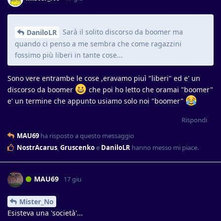
Sarà il solito discorso da boomer ma
DaniloLR
quando ci penso a me sembra che come ragazzini
fossimo più liberi in tante cose...
Sono vere entrambe le cose ,eravamo piuì "liberi" ed e' un
discorso da boomer
che poi ho letto che oramai "boomer"
e' un termine che appunto usiamo solo noi "boomer"
Rispondi
MAU69
ha risposto a questo messaggio
NostrAcarus
,
Gruscenko
e
DaniloLR
hanno messo mi piace
.
MAU69
17 giu
Mister_No
Esisteva una 'società'...