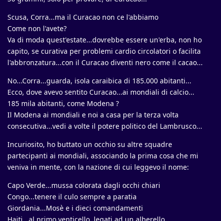
Scusa, Corra...ma il Curacao non ce l'abbiamo
Come non l'avete?
Va di moda quest'estate...dovrebbe essere un'erba, non ho
capito, se curativa per problemi cardio circolatori o facilita
l'abbronzatura...con il Curacao diventi nero come il cacao...
No...Corra...guarda, isola caraibica di 185.000 abitanti...
Ecco, dove avevo sentito Curacao...ai mondiali di calcio...
185 mila abitanti, come Modena ?
Il Modena ai mondiali e noi a casa per la terza volta
consecutiva...vedi a volte il potere politico del Lambrusco...
Incuriosito, ho buttato un occhio su altre squadre
partecipanti ai mondiali, associando la prima cosa che mi
veniva in mente, con la nazione di cui leggevo il nome:
Capo Verde...mussa colorata dagli occhi chiari
Congo...tenere il culo sempre a paratia
Giordania...Mosè e i dieci comandamenti
Haiti...al primo venticello, legati ad un alberello