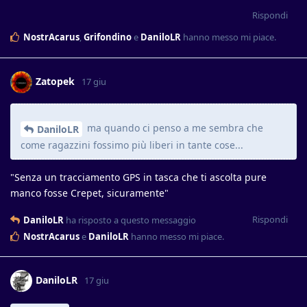
Rispondi
NostrAcarus
,
Grifondino
e
DaniloLR
hanno messo mi piace
.
Zatopek
17 giu
ma quando ci penso a me sembra che
DaniloLR
come ragazzini fossimo più liberi in tante cose...
"Senza un tracciamento GPS in tasca che ti ascolta pure
manco fosse Crepet, sicuramente"
Rispondi
DaniloLR
ha risposto a questo messaggio
NostrAcarus
e
DaniloLR
hanno messo mi piace
.
DaniloLR
17 giu