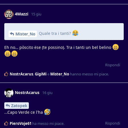
4Mazzi
15 giu
Quale tra i tanti?
Mister_No
Eh no… pòscito ëse (te possino). Tra i tanti un bel belino
Rispondi
NostrAcarus
,
GigiMi
e
Mister_No
hanno messo mi piace
.
NostrAcarus
16 giu
Zatopek
...Capo Verde ce l'ha
Rispondi
PieroVoje61
ha messo mi piace
.