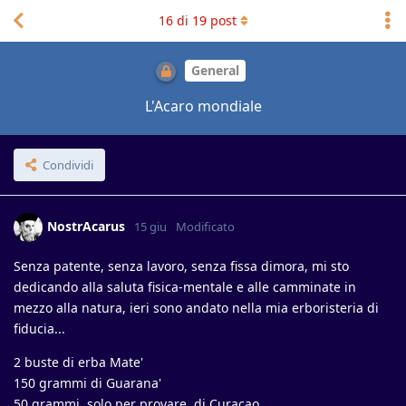
16
di
19
post
General
L'Acaro mondiale
Condividi
NostrAcarus
15 giu
Modificato
Senza patente, senza lavoro, senza fissa dimora, mi sto
dedicando alla saluta fisica-mentale e alle camminate in
mezzo alla natura, ieri sono andato nella mia erboristeria di
fiducia...
2 buste di erba Mate'
150 grammi di Guarana'
50 grammi, solo per provare, di Curacao...