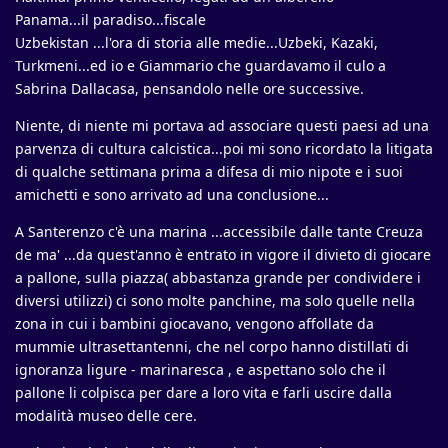
Panama...il paradiso...fiscale
Uzbekistan ...l'ora di storia alle medie...Uzbeki, Kazaki,
Turkmeni...ed io e Giammario che guardavamo il culo a
Sabrina Dallacasa, pensandolo nelle ore successive.
Niente, di niente mi portava ad associare questi paesi ad una
parvenza di cultura calcistica...poi mi sono ricordato la litigata
di qualche settimana prima a difesa di mio nipote e i suoi
amichetti e sono arrivato ad una conclusione...
A Santerenzo c'è una marina ...accessibile dalle tante Creuza
de ma' ...da quest'anno è entrato in vigore il divieto di giocare
a pallone, sulla piazza( abbastanza grande per condividere i
diversi utilizzi) ci sono molte panchine, ma solo quelle nella
zona in cui i bambini giocavano, vengono affollate da
mummie ultrasettantenni, che nel corpo hanno distillati di
ignoranza ligure - marinaresca , e aspettano solo che il
pallone li colpisca per dare a loro vita e farli uscire dalla
modalità museo delle cere.