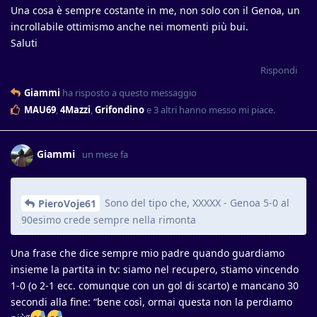
Una cosa è sempre costante in me, non solo con il Genoa, un
incrollabile ottimismo anche nei momenti più bui.
Saluti
Rispondi
Giammi
ha risposto a questo messaggio
MAU69
,
4Mazzi
,
Grifondino
e
3
altri
hanno messo mi piace
.
Giammi
un mese fa
Sono del tipo che, XXXXX - Genoa 5-0 al
PieroVoje61
90esimo crede sempre nella rimonta
Una frase che dice sempre mio padre quando guardiamo
insieme la partita in tv: siamo nel recupero, stiamo vincendo
1-0 (o 2-1 ecc. comunque con un gol di scarto) e mancano 30
secondi alla fine: “bene così, ormai questa non la perdiamo