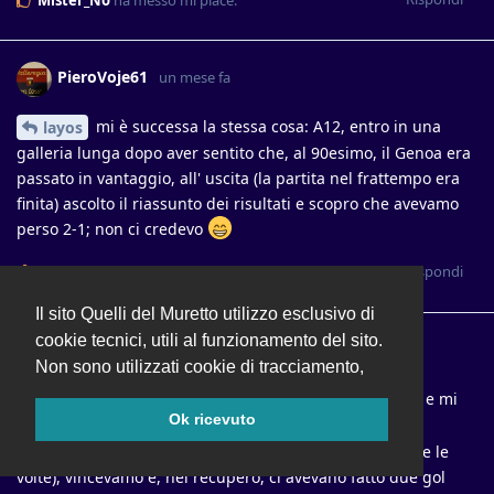
PieroVoje61
un mese fa
mi è successa la stessa cosa: A12, entro in una
layos
galleria lunga dopo aver sentito che, al 90esimo, il Genoa era
passato in vantaggio, all' uscita (la partita nel frattempo era
finita) ascolto il riassunto dei risultati e scopro che avevamo
perso 2-1; non ci credevo
Rispondi
Mister_No
e
DaniloLR
hanno messo mi piace
.
Il sito Quelli del Muretto utilizzo esclusivo di
cookie tecnici, utili al funzionamento del sito.
Giammi
un mese fa
Non sono utilizzati cookie di tracciamento,
si anche in un più recente Toro-Genoa (c’ero e mi
layos
Ok ricevuto
faccio infinocchiare tutte le volte, anche quest’anno, ad
andare a quella partita maledetta dove ci inculano tutte le
volte), vincevamo e, nel recupero, ci avevano fatto due gol