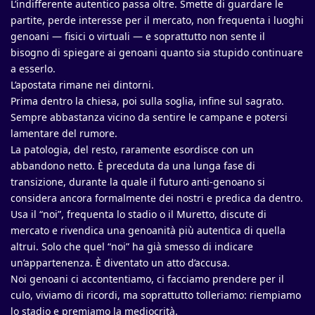
L’indifferente autentico passa oltre. Smette di guardare le
partite, perde interesse per il mercato, non frequenta i luoghi
genoani — fisici o virtuali — e soprattutto non sente il
bisogno di spiegare ai genoani quanto sia stupido continuare
a esserlo.
L’apostata rimane nei dintorni.
Prima dentro la chiesa, poi sulla soglia, infine sul sagrato.
Sempre abbastanza vicino da sentire le campane e potersi
lamentare del rumore.
La patologia, del resto, raramente esordisce con un
abbandono netto. È preceduta da una lunga fase di
transizione, durante la quale il futuro anti-genoano si
considera ancora formalmente dei nostri e predica da dentro.
Usa il “noi”, frequenta lo stadio o il Muretto, discute di
mercato e rivendica una genoanità più autentica di quella
altrui. Solo che quel “noi” ha già smesso di indicare
un’appartenenza. È diventato un atto d’accusa.
Noi genoani ci accontentiamo, ci facciamo prendere per il
culo, viviamo di ricordi, ma soprattutto tolleriamo: riempiamo
lo stadio e premiamo la mediocrità.