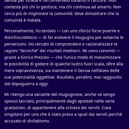
Genoa per strada e ha conservato soltanto il rancore. Non
contesta più chi lo gestisce, ma chi continua ad amarlo. Non
cerca più di migliorare la comunità: deve dimostrare che la
comunità è malata.
Personalmente, ho tentato — con uno sforzo forse puerile e
donchisciottesco — di far evolvere il mugugno per evitarne le
perversioni. Ho cercato di comprendere e razionalizzare le
ragioni “tecniche” dei risultati mediocri. Mi sono convinto —
grazie a Enrico Preziosi — che l’unico modo di massimizzare
le possibilità di godere di qualche lustro fuori scala, oltre alla
mera sopravvivenza, sia mantenere il Genoa nell’alveo delle
sue potenzialità oggettive. Risultato, peraltro, mai raggiunto
dal dopoguerra a oggi.
Mi ritengo una variante del mugugnone, anche se vengo
spesso tacciato, principalmente dagli apostati nelle varie
gradazioni, di appartenere alla schiera dei servili. Cosa
singolare per uno che è stato preso a sputi dai servili perché
accusato di disfattismo.