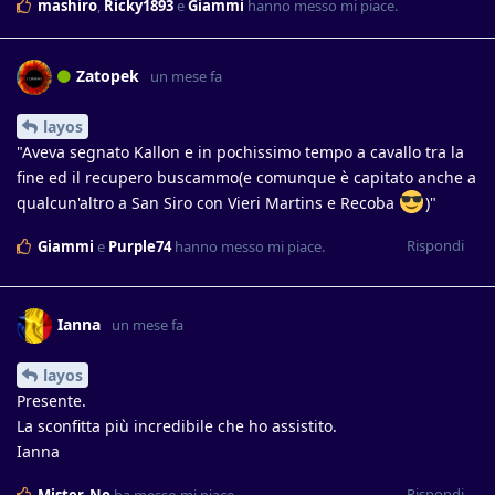
mashiro
,
Ricky1893
e
Giammi
hanno messo mi piace
.
Zatopek
un mese fa
layos
"Aveva segnato Kallon e in pochissimo tempo a cavallo tra la
fine ed il recupero buscammo(e comunque è capitato anche a
qualcun'altro a San Siro con Vieri Martins e Recoba
)"
Rispondi
Giammi
e
Purple74
hanno messo mi piace
.
Ianna
un mese fa
layos
Presente.
La sconfitta più incredibile che ho assistito.
Ianna
Rispondi
Mister_No
ha messo mi piace
.