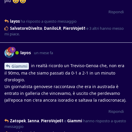
più”
Rispondi
layos
ha risposto a questo messaggio
SalvatoreDivelto
,
DaniloLR
,
PieroVoje61
e
3
altri
hanno messo
mi piace
.
layos
un mese fa
in realtà ricordo un Treviso-Genoa che, non era
Giammi
il 90mo, ma che siamo passati da 0-1 a 2-1 in un minuto
d'orologio.
Un giornalista genovese raccontava che era in austrada è
entrato in galleria che vincevamo, è uscito che perdevamo
(all'epoca non c'era ancora isoradio e saltava la radiocronaca).
Rispondi
Zatopek
,
Ianna
,
PieroVoje61
e
Giammi
hanno risposto a questo
messaggio