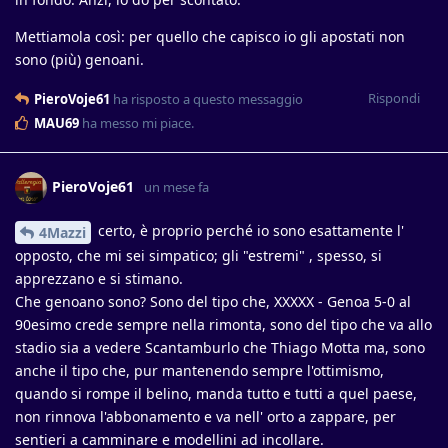
Mettiamola così: per quello che capisco io gli apostati non
sono (più) genoani.
Rispondi
PieroVoje61
ha risposto a questo messaggio
MAU69
ha messo mi piace
.
PieroVoje61
un mese fa
certo, è proprio perché io sono esattamente l'
4Mazzi
opposto, che mi sei simpatico; gli "estremi" , spesso, si
apprezzano e si stimano.
Che genoano sono? Sono del tipo che, XXXXX - Genoa 5-0 al
90esimo crede sempre nella rimonta, sono del tipo che va allo
stadio sia a vedere Scantamburlo che Thiago Motta ma, sono
anche il tipo che, pur mantenendo sempre l'ottimismo,
quando si rompe il belino, manda tutto e tutti a quel paese,
non rinnova l'abbonamento e va nell' orto a zappare, per
sentieri a camminare e modellini ad incollare.