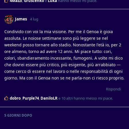
4Mazzi
,
Gruscenko
e
Luka
hanno messo mi piace
.
James
4 lug
Condivido con voi la mia visione. Per me il Genoa è gioia
assoluta. Le noiose settimane sono più leggere se nel
weekend posso tornare allo stadio. Nonostante l'età io, per 2
ore almeno, torno ad avere 12 anni. Mi piace tutto: cori,
colori, sbandieramento incessante, fumogeni. A volte mi dico
che dovrei essere più critico, più esigente, più arrabbiato —
come cerco di essere nel lavoro o nelle responsabilità di ogni
giorno. Ma con il Genoa non se ne parla-non ci riesco proprio.
Rispondi
dobro
,
Purple74
,
DaniloLR
e
10
altri
hanno messo mi piace
.
5 GIORNI
DOPO