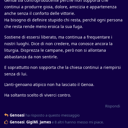
Genoa sia controproducente perché non sopporta che
continui a produrre gioia, dolore, amicizia e appartenenza
anche senza il conforto delle vittorie.
Ha bisogno di definire stupido chi resta, perché ogni persona
che resta rende meno eroica la sua fuga.
Sostiene di essersi liberato, ma continua a frequentare i
nostri luoghi. Dice di non credere, ma conosce ancora la
liturgia. Disprezza le campane, però non si allontana
abbastanza da non sentirle.
E soprattutto non sopporta che la chiesa continui a riempirsi
senza di lui.
L’anti-genoano atipico non ha lasciato il Genoa.
Ha soltanto scelto di viverci contro.
Rispondi
Genoasi
ha risposto a questo messaggio
Genoasi
,
GigiMi
,
James
e
8
altri
hanno messo mi piace
.