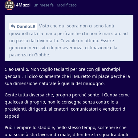
4Mazzi
un mese fa
Modificato
Visto che qui sopra non ci sono tanti
DaniloLR
giovanotti alzi la mano però anche chi non è mai stato ad
un passo dal diventarlo. Ci vuole un attimo. Essere
genoano necessita di perseveranza, ostinazione e la
pazienza di Giobbe.
Ciao Danilo. Non voglio tediarti per ore con gli archetipi
genoani. Ti dico solamente che il Muretto mi piace perché la
sua dimensione naturale è quella del mugugno.
Gente tutta diversa che, proprio perché sente il Genoa come
qualcosa di proprio, non lo consegna senza controllo a
presidenti, dirigenti, allenatori, comunicatori e venditori di
tappeti.
Può riempire lo stadio e, nello stesso tempo, sostenere che
una società stia lavorando male; difendere la squadra dagli