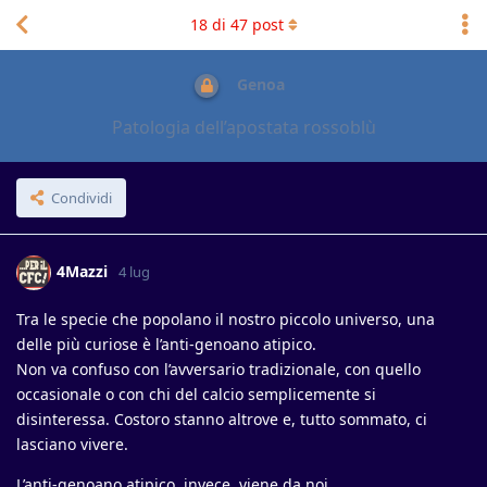
18
di
47
post
Genoa
Patologia dell’apostata rossoblù
Condividi
4Mazzi
4 lug
Tra le specie che popolano il nostro piccolo universo, una
delle più curiose è l’anti-genoano atipico.
Non va confuso con l’avversario tradizionale, con quello
occasionale o con chi del calcio semplicemente si
disinteressa. Costoro stanno altrove e, tutto sommato, ci
lasciano vivere.
L’anti-genoano atipico, invece, viene da noi.