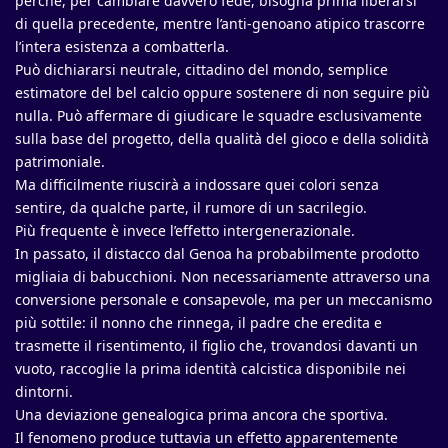
perché, per cambiare davvero fede, bisogna prima liberarsi
di quella precedente, mentre l’anti-genoano atipico trascorre
l’intera esistenza a combatterla.
Può dichiararsi neutrale, cittadino del mondo, semplice
estimatore del bel calcio oppure sostenere di non seguire più
nulla. Può affermare di giudicare le squadre esclusivamente
sulla base del progetto, della qualità del gioco e della solidità
patrimoniale.
Ma difficilmente riuscirà a indossare quei colori senza
sentire, da qualche parte, il rumore di un sacrilegio.
Più frequente è invece l’effetto intergenerazionale.
In passato, il distacco dal Genoa ha probabilmente prodotto
migliaia di babucchioni. Non necessariamente attraverso una
conversione personale e consapevole, ma per un meccanismo
più sottile: il nonno che rinnega, il padre che eredita e
trasmette il risentimento, il figlio che, trovandosi davanti un
vuoto, raccoglie la prima identità calcistica disponibile nei
dintorni.
Una deviazione genealogica prima ancora che sportiva.
Il fenomeno produce tuttavia un effetto apparentemente