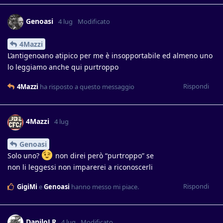
Genoasi
4 lug
Modificato
4Mazzi
L’antigenoano atipico per me è insopportabile ed almeno uno
lo leggiamo anche qui purtroppo
Rispondi
4Mazzi
ha risposto a questo messaggio
4Mazzi
4 lug
Genoasi
Solo uno?
non direi però “purtroppo” se
non li leggessi non imparerei a riconoscerli
Rispondi
GigiMi
e
Genoasi
hanno messo mi piace
.
DaniloLR
4 lug
Modificato