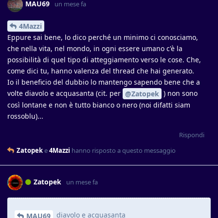
MAU69
un mese fa
4Mazzi
Eppure sai bene, lo dico perché un minimo ci conosciamo,
che nella vita, nel mondo, in ogni essere umano c'è la
possibilità di quel tipo di atteggiamento verso le cose. Che,
come dici tu, hanno valenza del thread che hai generato.
Io il beneficio del dubbio lo mantengo sapendo bene che a
volte diavolo e acquasanta (cit. per
) non sono
@Zatopek
così lontane e non è tutto bianco o nero (noi difatti siam
rossoblu)...
Rispondi
Zatopek
e
4Mazzi
hanno risposto a questo messaggio
Zatopek
un mese fa
diavolo e acquasanta
MAU69