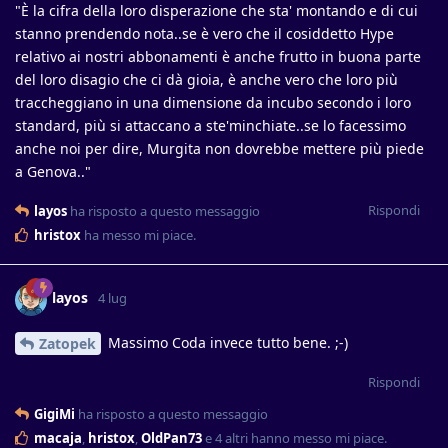
"È la cifra della loro disperazione che sta' montando e di cui
stanno prendendo nota..se è vero che il cosiddetto Hype
relativo ai nostri abbonamenti è anche frutto in buona parte
del loro disagio che ci dà gioia, è anche vero che loro più
traccheggiano in una dimensione da incubo secondo i loro
standard, più si attaccano a ste'minchiate..se lo facessimo
anche noi per dire, Murgita non dovrebbe mettere più piede
a Genova.."
Rispondi
layos
ha risposto a questo messaggio
hristox
ha messo mi piace
.
layos
4 lug
Massimo Coda invece tutto bene. ;-)
Zatopek
Rispondi
GigiMi
ha risposto a questo messaggio
macaja
,
hristox
,
OldPan73
e
4
altri
hanno messo mi piace
.