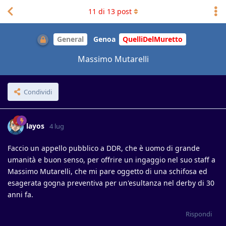
11
di
13
post
General
Genoa
QuelliDelMuretto
Massimo Mutarelli
Condividi
layos
4 lug
Faccio un appello pubblico a DDR, che è uomo di grande
umanità e buon senso, per offrire un ingaggio nel suo staff a
Massimo Mutarelli, che mi pare oggetto di una schifosa ed
esagerata gogna preventiva per un'esultanza nel derby di 30
anni fa.
Rispondi