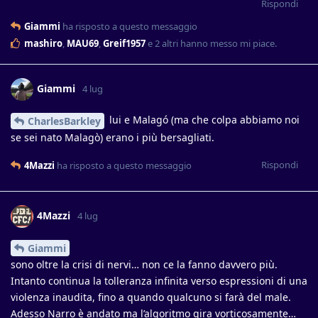
Rispondi
Giammi
ha risposto a questo messaggio
mashiro
,
MAU69
,
Greif1957
e
2
altri
hanno messo mi piace
.
Giammi
4 lug
lui e Malagó (ma che colpa abbiamo noi
CharlesBarkley
se sei nato Malagò) erano i più bersagliati.
Rispondi
4Mazzi
ha risposto a questo messaggio
4Mazzi
4 lug
Giammi
sono oltre la crisi di nervi… non ce la fanno davvero più.
Intanto continua la tolleranza infinita verso espressioni di una
violenza inaudita, fino a quando qualcuno si farà del male.
Adesso Narro è andato ma l’algoritmo gira vorticosamente…