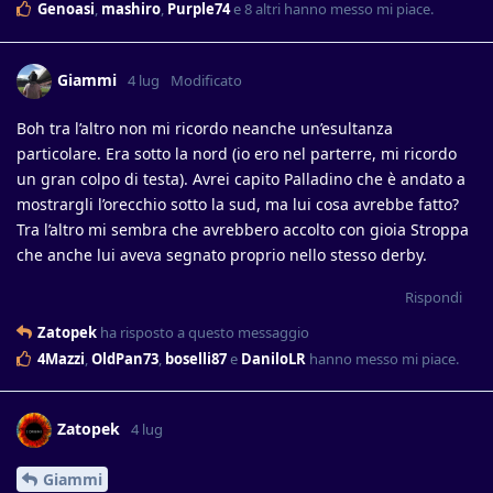
Genoasi
,
mashiro
,
Purple74
e
8
altri
hanno messo mi piace
.
Giammi
4 lug
Modificato
Boh tra l’altro non mi ricordo neanche un’esultanza
particolare. Era sotto la nord (io ero nel parterre, mi ricordo
un gran colpo di testa). Avrei capito Palladino che è andato a
mostrargli l’orecchio sotto la sud, ma lui cosa avrebbe fatto?
Tra l’altro mi sembra che avrebbero accolto con gioia Stroppa
che anche lui aveva segnato proprio nello stesso derby.
Rispondi
Zatopek
ha risposto a questo messaggio
4Mazzi
,
OldPan73
,
boselli87
e
DaniloLR
hanno messo mi piace
.
Zatopek
4 lug
Giammi