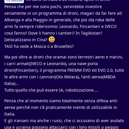
Pensa che per me sono pochi, servirebbe investire
seriamente in un programma di droni, magari da far fare ad
Albenga e alla Piaggio in generale, che poi sta roba delle
armi fa sempre riderissimo: Leonardo, Fincantieri e IVECO
cosa fanno? Dove li hanno i cantieri? In Tagikistan?
Delocalizzano in Cina?
TASI ha sede a Mosca o a Bruxelles?
Ma poi oltre ai droni che oramai sono terrestri aerei e marini,
i carri armati(IVECO e Leonardo), una nave porta
droni(Fincantieri), il programma FREMM EVO ed EVO 2.0, tutte
le altre armi con i cannoni(Oto Melara), l'anti aerea(MBDA
Italia)...
Tutto quello che può essere IA, robotizzazione....
Pensa che al momento siamo totalmente senza difesa anti-
aerea perché non c'è praticamente niente di utilizzabile in
Italia.
E gli iraniani ma anche i russi, che ci accusano di aver aiutato
usa e ucraina possono attaccarci con i loro missili o peggio