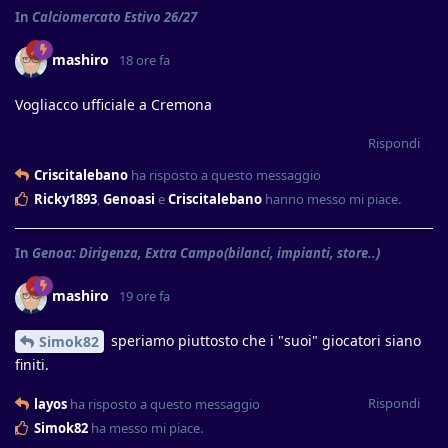
In
Calciomercato Estivo 26/27
mashiro
18 ore fa
Vogliacco ufficiale a Cremona
Rispondi
Criscitalebano
ha risposto a questo messaggio
Ricky1893
,
Genoasi
e
Criscitalebano
hanno messo mi piace
.
In
Genoa: Dirigenza, Extra Campo(bilanci, impianti, store..)
mashiro
19 ore fa
speriamo piuttosto che i "suoi" giocatori siano
Simok82
finiti.
Rispondi
layos
ha risposto a questo messaggio
Simok82
ha messo mi piace
.