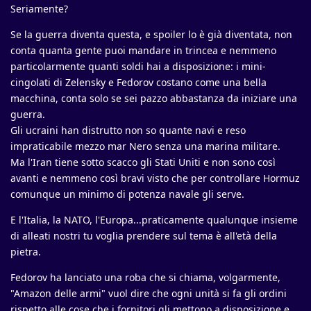
Seriamente?
Se la guerra diventa questa, e spoiler lo è già diventata, non
conta quanta gente puoi mandare in trincea e nemmeno
particolarmente quanti soldi hai a disposizione: i mini-
cingolati di Zelensky e Fedorov costano come una bella
macchina, conta solo se sei pazzo abbastanza da iniziare una
guerra.
Gli ucraini han distrutto non so quante navi e reso
impraticabile mezzo mar Nero senza una marina militare.
Ma l'Iran tiene sotto scacco gli Stati Uniti e non sono così
avanti e nemmeno così bravi visto che per controllare Hormuz
comunque un minimo di potenza navale gli serve.
E l'Italia, la NATO, l'Europa...praticamente qualunque insieme
di alleati nostri tu voglia prendere sul tema è all'età della
pietra.
Fedorov ha lanciato una roba che si chiama, volgarmente,
"Amazon delle armi" vuol dire che ogni unità si fa gli ordini
rispetto alle cose che i fornitori gli mettono a disposizione e