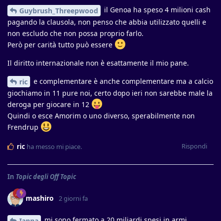
il Genoa ha speso 4 milioni cash
Guybrush_Threepwood
pagando la clausola, non penso che abbia utilizzato quelli e
non escludo che non possa proprio farlo.
Però per carità tutto può essere
Il diritto internazionale non è esattamente il mio pane.
e complementare è anche complementare ma a calcio
ric
giochiamo in 11 pure noi, certo dopo ieri non sarebbe male la
deroga per giocare in 12
Quindi o esce Amorim o uno diverso, sperabilmente non
Frendrup
Rispondi
ric
ha messo mi piace
.
In
Topic degli Off Topic
mashiro
2 giorni fa
mi sono fermato a 20 miliardi spesi in armi.
Ianna