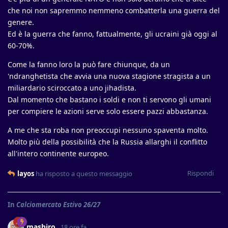
che noi non sapremmo nemmeno combatterla una guerra del
genere.
Ed è la guerra che fanno, fattualmente, gli ucraini già oggi al
60-70%.
Come la fanno loro la può fare chiunque, da un
'ndranghetista che avvia una nuova stagione stragista a un
miliardario sciroccato a uno jihadista.
Dal momento che bastano i soldi e non ti servono gli umani
per compiere le azioni serve solo essere pazzi abbastanza.
A me che sta roba non preoccupi nessuno spaventa molto.
Molto più della possibilità che la Russia allarghi il conflitto
all'intero continente europeo.
Rispondi
layos
ha risposto a questo messaggio
In
Calciomercato Estivo 26/27
mashiro
18 ore fa