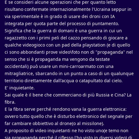
E se consideri alcune operazioni che per quanto letto
risultano confermate internazionalmente l'Ucraina seppur in
via sperimentale è in grado di usare dei droni con IA
integrata per quota parte del processo di puntamento.
Significa che la guerra di domani è una guerra in cui un
ragazzetto con i primi peli del cazzo pensando di giocare a
qualche videogioco con un pad della playstation (e di quello
ci sono abbondanti prove video\foto non di "propaganda" nel
senso che si è propaganda ma vengono da testate
occidentali) può usare un mini-carroarmato con una
mitragliatrice, sbarcando in un punto a caso di un qualunque
territorio direttamente dall'acqua o catapultato dal cielo.
E' inquietante.
Sai quale è il bene che commerciano di più Russia e Cina? La
fibra.
E la fibra serve perché rendono vana la guerra elettronica:
ovvero tutto quello che è disturbo elettronico del segnale per
far cambiare obbiettivo al drone(o al missilone).
A proposito di video inquietanti ne ho visto uno(e temo non
sia propaganda perché il riflesso l'ho visto in diversi video) di