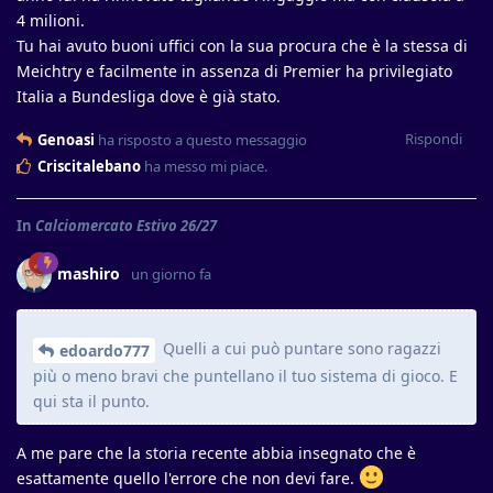
4 milioni.
Tu hai avuto buoni uffici con la sua procura che è la stessa di
Meichtry e facilmente in assenza di Premier ha privilegiato
Italia a Bundesliga dove è già stato.
Rispondi
Genoasi
ha risposto a questo messaggio
Criscitalebano
ha messo mi piace
.
In
Calciomercato Estivo 26/27
mashiro
un giorno fa
Quelli a cui può puntare sono ragazzi
edoardo777
più o meno bravi che puntellano il tuo sistema di gioco. E
qui sta il punto.
A me pare che la storia recente abbia insegnato che è
esattamente quello l'errore che non devi fare.