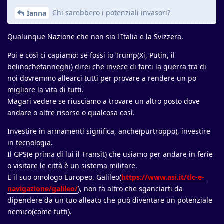
Chi sarebbero i potenziali invasori?
Ianna
Qualunque Nazione che non sia l'Italia e la Svizzera.
Poi e così ci capiamo: se fossi io Trump(Xi, Putin, il
belinochetanneghi) direi che invece di farci la guerra tra di
noi dovremmo allearci tutti per provare a rendere un po'
migliore la vita di tutti.
Magari vedere se riusciamo a trovare un altro posto dove
andare o altre risorse o qualcosa così.
Investire in armamenti significa, anche(purtroppo), investire
in tecnologia.
Il GPS(e prima di lui il Transit) che usiamo per andare in ferie
o visitare le città è un sistema militare.
E il suo omologo Europeo, Galileo(
https://www.asi.it/tlc-e-
navigazione/galileo/
), non fa altro che sganciarti da
dipendere da un tuo alleato che può diventare un potenziale
nemico(come tutti).