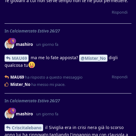
Te giovani a cui non serve tempo non te ne puoi permettere.
Rispondi
In
Calciomercato Estivo 26/27
mashiro
un giorno fa
ma me lo fate apposta?
digli
MAU69
@Mister_No
qualcosa tu
Rispondi
MAU69
ha risposto a questo messaggio
Mister_No
ha messo mi piace
.
In
Calciomercato Estivo 26/27
mashiro
un giorno fa
il Siviglia era in crisi nera già lo scorso
Criscitalebano
anno lui ha rinnovato tagliando l'ingaggio ma con clausola a