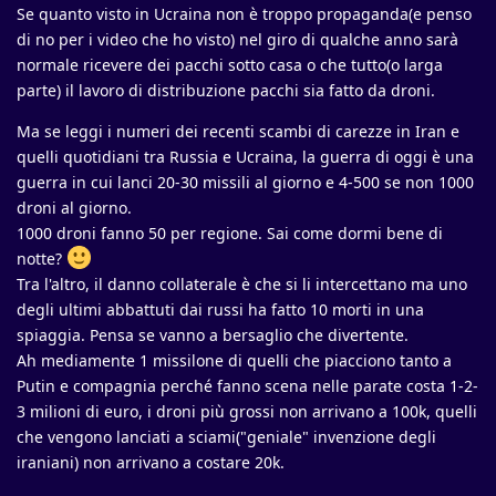
Se quanto visto in Ucraina non è troppo propaganda(e penso
di no per i video che ho visto) nel giro di qualche anno sarà
normale ricevere dei pacchi sotto casa o che tutto(o larga
parte) il lavoro di distribuzione pacchi sia fatto da droni.
Ma se leggi i numeri dei recenti scambi di carezze in Iran e
quelli quotidiani tra Russia e Ucraina, la guerra di oggi è una
guerra in cui lanci 20-30 missili al giorno e 4-500 se non 1000
droni al giorno.
1000 droni fanno 50 per regione. Sai come dormi bene di
notte?
Tra l'altro, il danno collaterale è che si li intercettano ma uno
degli ultimi abbattuti dai russi ha fatto 10 morti in una
spiaggia. Pensa se vanno a bersaglio che divertente.
Ah mediamente 1 missilone di quelli che piacciono tanto a
Putin e compagnia perché fanno scena nelle parate costa 1-2-
3 milioni di euro, i droni più grossi non arrivano a 100k, quelli
che vengono lanciati a sciami("geniale" invenzione degli
iraniani) non arrivano a costare 20k.