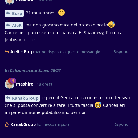
21 mila rinnovi
Burp
ma non giocano mica nello stesso posto
AleR
Cancellieri può essere alternativo a El Shaarawy, Piccoli a
Jebbison o Ure..
Rispondi
AleR
e
Burp
hanno risposto a questo messaggio
In
Calciomercato Estivo 26/27
mashiro
18 ore fa
e però il Genoa cerca un esterno offensivo
KanakGroup
che si possa convertire a fare il tutta fascia
Cancellieri lì
mi pare un nome potabilissimo per noi.
Rispondi
KanakGroup
ha messo mi piace
.