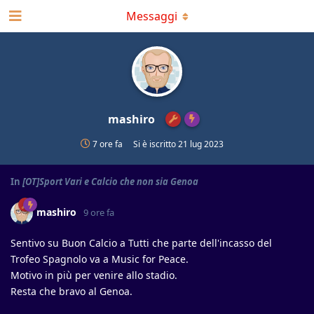
Messaggi
mashiro
7 ore fa
Si è iscritto
21 lug 2023
In
[OT]Sport Vari e Calcio che non sia Genoa
mashiro
9 ore fa
Sentivo su Buon Calcio a Tutti che parte dell'incasso del
Trofeo Spagnolo va a Music for Peace.
Motivo in più per venire allo stadio.
Resta che bravo al Genoa.