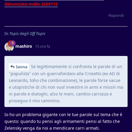
denunciato-melis-2260713
Rispondi
In
Topic degli Off Topic
mashiro
15 ore fa
Se legittimamente si confronta le parole di un
Ianna
"populista" con un guerrafondaio alla Crosetto (ex AD di
Leonardo, toho che combinazione), le parole forse vacue
e utopistiche di chi non vuol investire in armi e missili ma
in parole e dialoghi, alzo le mani, cambio carrozza e
proseguo il mio cammino.
Io ho un problema gigante con le tue parole sul tema che è
questo: quando tu pensi agli armamenti pensi al fatto che
Zelensky venga da noi a mendicare carri armati.