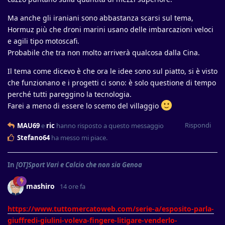
Ma anche gli iraniani sono abbastanza scarsi sul tema,
Hormuz più che droni marini usano delle imbarcazioni veloci
e agili tipo motoscafi.
Probabile che tra non molto arriverà qualcosa dalla Cina.
Il tema come dicevo è che ora le idee sono sul piatto, si è visto
che funzionano e i progetti ci sono: è solo questione di tempo
perché tutti pareggino la tecnologia.
Farei a meno di essere lo scemo del villaggio
Rispondi
MAU69
e
ric
hanno risposto a questo messaggio
Stefano64
ha messo mi piace
.
In
[OT]Sport Vari e Calcio che non sia Genoa
mashiro
14 ore fa
https://www.tuttomercatoweb.com/serie-a/esposito-parla-
giuffredi-giulini-voleva-fingere-litigare-venderlo-