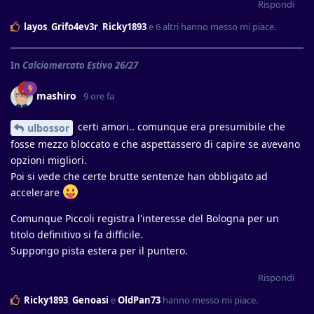
Rispondi
layos
,
Grifo4ev3r
,
Ricky1893
e
6
altri
hanno messo mi piace
.
In
Calciomercato Estivo 26/27
mashiro
9 ore fa
certi amori.. comunque era presumibile che
ulbossor
fosse mezzo bloccato e che aspettassero di capire se avevano
opzioni migliori.
Poi si vede che certe brutte sentenze han obbligato ad
accelerare
Comunque Piccoli registra l'interesse del Bologna per un
titolo definitivo si fa difficile.
Suppongo pista estera per il puntero.
Rispondi
Ricky1893
,
Genoasi
e
OldPan73
hanno messo mi piace
.