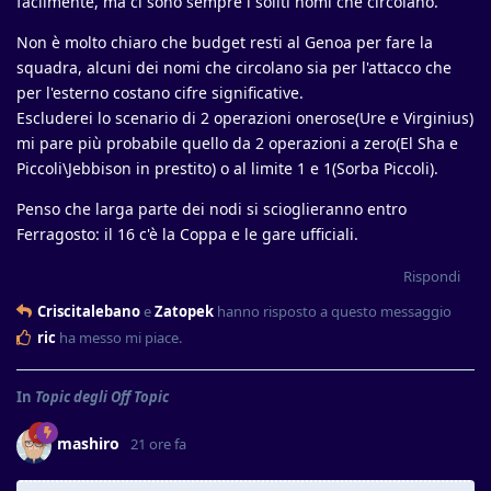
facilmente, ma ci sono sempre i soliti nomi che circolano.
Non è molto chiaro che budget resti al Genoa per fare la
squadra, alcuni dei nomi che circolano sia per l'attacco che
per l'esterno costano cifre significative.
Escluderei lo scenario di 2 operazioni onerose(Ure e Virginius)
mi pare più probabile quello da 2 operazioni a zero(El Sha e
Piccoli\Jebbison in prestito) o al limite 1 e 1(Sorba Piccoli).
Penso che larga parte dei nodi si scioglieranno entro
Ferragosto: il 16 c'è la Coppa e le gare ufficiali.
Rispondi
Criscitalebano
e
Zatopek
hanno risposto a questo messaggio
ric
ha messo mi piace
.
In
Topic degli Off Topic
mashiro
21 ore fa