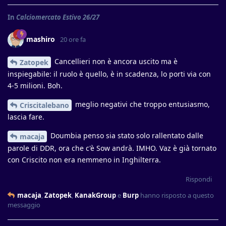
In
Calciomercato Estivo 26/27
mashiro
20 ore fa
Cancellieri non è ancora uscito ma è
Zatopek
inspiegabile: il ruolo è quello, è in scadenza, lo porti via con
4-5 milioni. Boh.
meglio negativi che troppo entusiasmo,
Criscitalebano
lascia fare.
Doumbia penso sia stato solo rallentato dalle
macaja
parole di DDR, ora che c'è Sow andrà. IMHO. Vaz è già tornato
con Criscito non era nemmeno in Inghilterra.
Rispondi
macaja
,
Zatopek
,
KanakGroup
e
Burp
hanno risposto a questo
messaggio