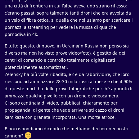
una città di frontiera in cui l'alba aveva uno strano riflesso:
c'erano passati sopra talmente tanti droni che era avvolta da
un velo di fibra ottica, si quella che noi usiamo per scaricare i
pornazzi a streaming per vedere la mussa di qualche
pornodiva in 4k.
E tutto questo, di nuovo, in Ucraina(in Russia non penso sia
diverso ma non ho visto prove video\foto), è gestito da dei
centri di comando e controllo totalmente digitalizzati
potenzialmente automatizzati.
Zelensky ha più volte ribadito, e c'è da rabbrividire, che loro
riescono ad ammazzare 28-30 mila russi al mese e che il 90%
di queste morti ha delle prove fotografiche perché appunto li
ammazza qualche pivello con un drone e videocamera.
Ci sono centinaia di video, pubblicati chiaramente per
propaganda, di gente che vede arrivare sti cazzo di droni
kamikaze con granata incorporata. Una morte atroce.
E noi rispondiamo dicendo che mettiamo dei fiori nei nostri
cannoni?