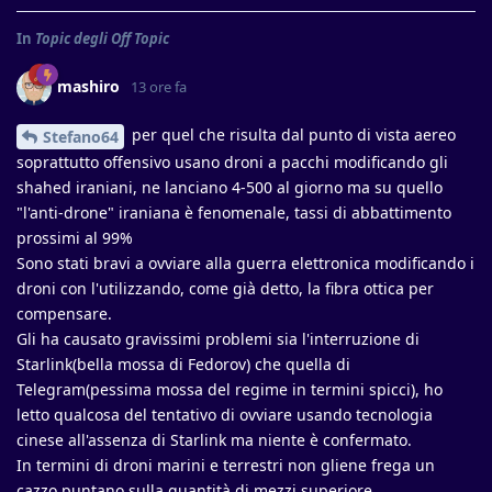
In
Topic degli Off Topic
mashiro
13 ore fa
per quel che risulta dal punto di vista aereo
Stefano64
soprattutto offensivo usano droni a pacchi modificando gli
shahed iraniani, ne lanciano 4-500 al giorno ma su quello
"l'anti-drone" iraniana è fenomenale, tassi di abbattimento
prossimi al 99%
Sono stati bravi a ovviare alla guerra elettronica modificando i
droni con l'utilizzando, come già detto, la fibra ottica per
compensare.
Gli ha causato gravissimi problemi sia l'interruzione di
Starlink(bella mossa di Fedorov) che quella di
Telegram(pessima mossa del regime in termini spicci), ho
letto qualcosa del tentativo di ovviare usando tecnologia
cinese all'assenza di Starlink ma niente è confermato.
In termini di droni marini e terrestri non gliene frega un
cazzo puntano sulla quantità di mezzi superiore.