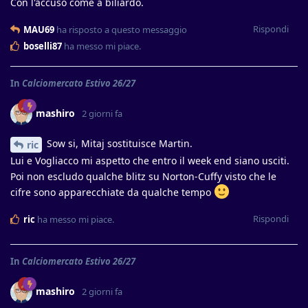
Con l'accuso come a biliardo.
Rispondi
MAU69
ha risposto a questo messaggio
boselli87
ha messo mi piace
.
In
Calciomercato Estivo 26/27
mashiro
2 giorni fa
Sow si, Mitaj sostituisce Martin.
ric
Lui e Vogliacco mi aspetto che entro il week end siano usciti.
Poi non escludo qualche blitz su Norton-Cuffy visto che le
cifre sono apparecchiate da qualche tempo
Rispondi
ric
ha messo mi piace
.
In
Calciomercato Estivo 26/27
mashiro
2 giorni fa