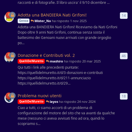
racconti e di fotografie. Il libro uscira' il 9/10 dicembre ...
Adotta una BANDIERA Nati Grifoni!
14
14
r
Mister_No
ha risposto
1 nov 2025
Genoa
Adotta una BANDIERA Nati Grifoni! Riceviamo da Nati Grifoni
Dopo oltre 9 anni Nati Grifoni, continua senza sosta il
battesimo dei Genoani nuovi arrivati con grande orgoglio
po...
Donazione e Contributi vol. 2
46
46
r
mashiro
ha risposto
20 mar 2025
QuelliDelMuretto
Qui tutti i link alle precedenti puntate:
https://quellidelmuretto.it/d/3-donazioni-e-contributi
https://quellidelmuretto.it/d/211-annunciazio
https://quellidelmuretto.it/d/29...
Problema nuovi utenti
18
18
r
layos
ha risposto
24 nov 2024
QuelliDelMuretto
Ciao a tutti, ci siamo accorti di un problema di
configurazione del motore del sito che va avanti da qualche
mese (nessuno ci aveva avvisati fino ad ora, quindi lo
scopriamo s...