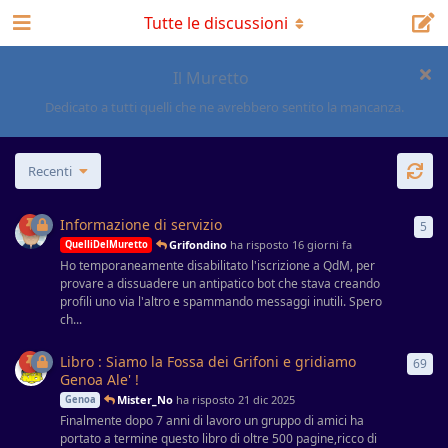
Tutte le discussioni
Il Muretto
Dedicato a tutti quelli che ne avrebbero sentito la mancanza.
Recenti
Informazione di servizio
5
5
ri
Grifondino
ha risposto
16 giorni fa
QuelliDelMuretto
Ho temporaneamente disabilitato l'iscrizione a QdM, per
provare a dissuadere un antipatico bot che stava creando
profili uno via l'altro e spammando messaggi inutili. Spero
ch...
Libro : Siamo la Fossa dei Grifoni e gridiamo
69
69
r
Genoa Ale' !
Mister_No
ha risposto
21 dic 2025
Genoa
Finalmente dopo 7 anni di lavoro un gruppo di amici ha
portato a termine questo libro di oltre 500 pagine,ricco di