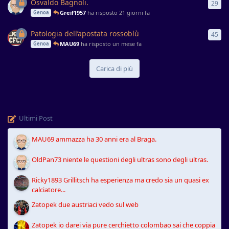
Osvaldo Bagnoli.
29
29
r
Greif1957
ha risposto
21 giorni fa
Genoa
Patologia dell’apostata rossoblù
45
45
r
MAU69
ha risposto
un mese fa
Genoa
Carica di più
Ultimi Post
MAU69 ammazza ha 30 anni era al Braga.
OldPan73 niente le questioni degli ultras sono degli ultras.
Ricky1893 Grillitsch ha esperienza ma credo sia un quasi ex
calciatore...
Zatopek due austriaci vedo sul web
Zatopek io darei via pure cerchietto colombao sai che coppia