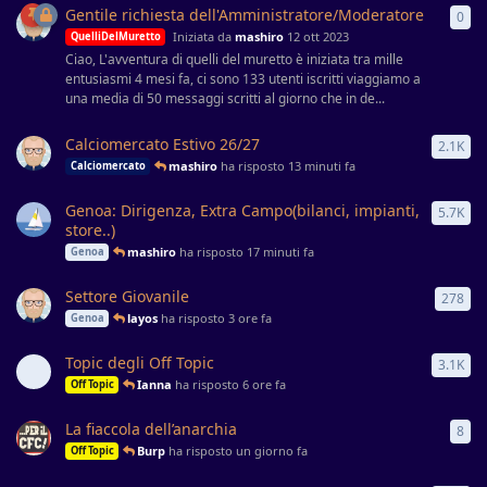
Gentile richiesta dell'Amministratore/Moderatore
0
0
ri
Iniziata da
mashiro
12 ott 2023
QuelliDelMuretto
Ciao, L'avventura di quelli del muretto è iniziata tra mille
entusiasmi 4 mesi fa, ci sono 133 utenti iscritti viaggiamo a
una media di 50 messaggi scritti al giorno che in de...
Calciomercato Estivo 26/27
2.1K
205
mashiro
ha risposto
13 minuti fa
Calciomercato
Genoa: Dirigenza, Extra Campo(bilanci, impianti,
5.7K
573
store..)
mashiro
ha risposto
17 minuti fa
Genoa
Settore Giovanile
278
278
layos
ha risposto
3 ore fa
Genoa
Topic degli Off Topic
3.1K
308
Ianna
ha risposto
6 ore fa
Off Topic
La fiaccola dell’anarchia
8
8
ri
Burp
ha risposto
un giorno fa
Off Topic