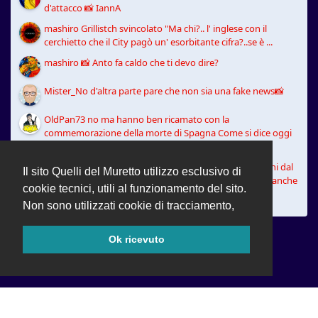
d'attacco 📸 IannA
mashiro Grillistch svincolato "Ma chi?.. l' inglese con il
cerchietto che il City pagò un' esorbitante cifra?..se è ...
mashiro 📸 Anto fa caldo che ti devo dire?
Mister_No d'altra parte pare che non sia una fake news📸
OldPan73 no ma hanno ben ricamato con la
commemorazione della morte di Spagna Come si dice oggi
"ci sta" 📸
Frosinone che dopo Masini prende Schmid per 8 milioni dal
Il sito Quelli del Muretto utilizzo esclusivo di
Werder e Grillistch svincolato. Cominciano a muoversi anche
cookie tecnici, utili al funzionamento del sito.
...
Non sono utilizzati cookie di tracciamento,
Ok ricevuto