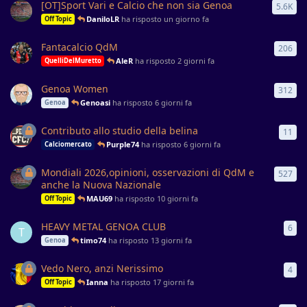
[OT]Sport Vari e Calcio che non sia Genoa
5.6K
559
DaniloLR
ha risposto
un giorno fa
Off Topic
Fantacalcio QdM
206
206
AleR
ha risposto
2 giorni fa
QuelliDelMuretto
Genoa Women
312
312
Genoasi
ha risposto
6 giorni fa
Genoa
Contributo allo studio della belina
11
11
r
Purple74
ha risposto
6 giorni fa
Calciomercato
Mondiali 2026,opinioni, osservazioni di QdM e
527
527
anche la Nuova Nazionale
MAU69
ha risposto
10 giorni fa
Off Topic
HEAVY METAL GENOA CLUB
6
6
ri
T
timo74
ha risposto
13 giorni fa
Genoa
Vedo Nero, anzi Nerissimo
4
4
ri
Ianna
ha risposto
17 giorni fa
Off Topic