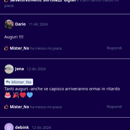
SalvatoreDivelto
,
Bortolazzi
,
GigiMi
e
9
altri
hanno messo mi
piace
.
Dario
11 dic 2024
Auguri !!!!
Rispondi
Mister_No
ha messo mi piace
.
Jena
12 dic 2024
Mister_No
Tanti auguri -anche se capisco arriveranno ormai in ritardo
Rispondi
Mister_No
ha messo mi piace
.
debink
D
12 dic 2024