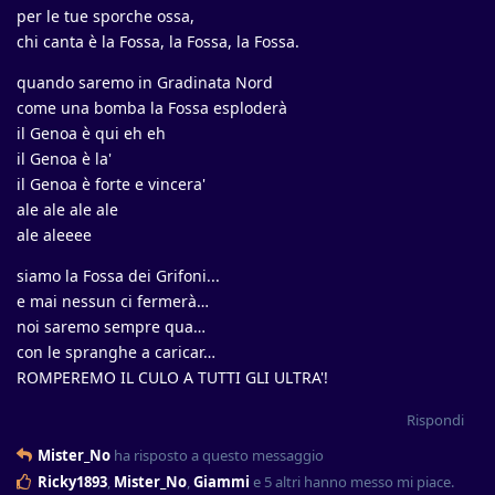
per le tue sporche ossa,
chi canta è la Fossa, la Fossa, la Fossa.
quando saremo in Gradinata Nord
come una bomba la Fossa esploderà
il Genoa è qui eh eh
il Genoa è la'
il Genoa è forte e vincera'
ale ale ale ale
ale aleeee
siamo la Fossa dei Grifoni...
e mai nessun ci fermerà…
noi saremo sempre qua…
con le spranghe a caricar…
ROMPEREMO IL CULO A TUTTI GLI ULTRA'!
Rispondi
Mister_No
ha risposto a questo messaggio
Ricky1893
,
Mister_No
,
Giammi
e
5
altri
hanno messo mi piace
.