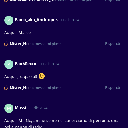
Paolo_aka_Anthropos
P
11 dic 2024
Auguri Marco
Rispondi
Mister_No
ha messo mi piace
.
PaoMIexrm
P
11 dic 2024
Auguri, ragazzo!!
Rispondi
Mister_No
ha messo mi piace
.
Massi
M
11 dic 2024
Auguri Mr. No, anche se non ci conosciamo di persona, una
bella penna di QdM!