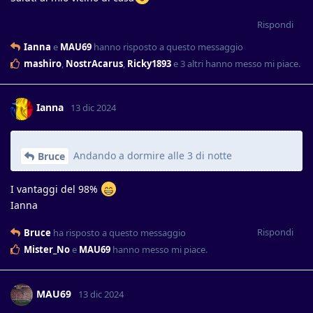
Rispondi
Ianna
e
MAU69
hanno risposto a questo messaggio
mashiro
,
NostrAcarus
,
Ricky1893
e
3
altri
hanno messo mi piace
.
Ianna
13 dic 2024
Andando a dormire alle 3 di notte
Bruce
I vantaggi del 98%
Ianna
Rispondi
Bruce
ha risposto a questo messaggio
Mister_No
e
MAU69
hanno messo mi piace
.
MAU69
13 dic 2024