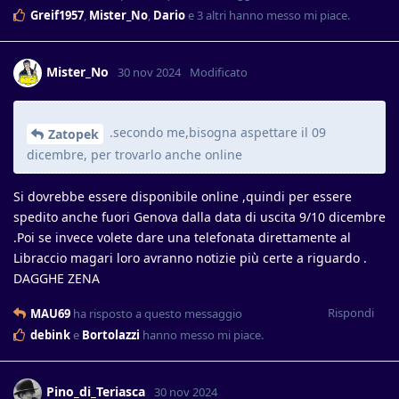
Greif1957
,
Mister_No
,
Dario
e
3
altri
hanno messo mi piace
.
Mister_No
30 nov 2024
Modificato
.secondo me,bisogna aspettare il 09
Zatopek
dicembre, per trovarlo anche online
Si dovrebbe essere disponibile online ,quindi per essere
spedito anche fuori Genova dalla data di uscita 9/10 dicembre
.Poi se invece volete dare una telefonata direttamente al
Libraccio magari loro avranno notizie più certe a riguardo .
DAGGHE ZENA
Rispondi
MAU69
ha risposto a questo messaggio
debink
e
Bortolazzi
hanno messo mi piace
.
Pino_di_Teriasca
30 nov 2024