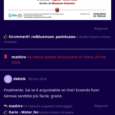
Rispondi
Strummer61
,
redbluemoon
,
paololuasso
e
34
altri
hanno messo
mi piace
.
mashiro
ha messo questa discussione in rilievo
29 nov
2024
.
debink
D
30 nov 2024
Finalmente. Sai se è acquistabile on line? Essendo fuori
Genova sarebbe più facile, grazie.
Rispondi
mashiro
ha risposto a questo messaggio
Dario
e
Mister_No
hanno messo mi piace
.