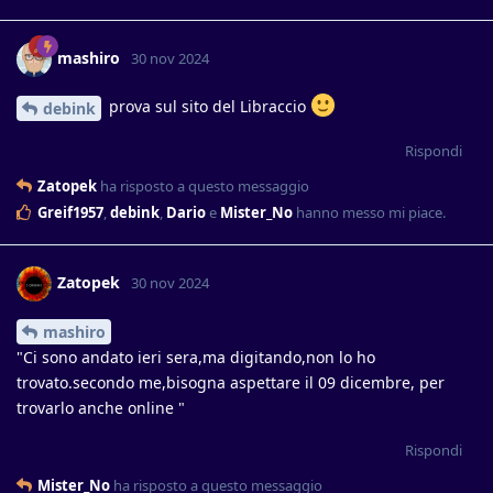
mashiro
30 nov 2024
prova sul sito del Libraccio
debink
Rispondi
Zatopek
ha risposto a questo messaggio
Greif1957
,
debink
,
Dario
e
Mister_No
hanno messo mi piace
.
Zatopek
30 nov 2024
mashiro
"Ci sono andato ieri sera,ma digitando,non lo ho
trovato.secondo me,bisogna aspettare il 09 dicembre, per
trovarlo anche online "
Rispondi
Mister_No
ha risposto a questo messaggio