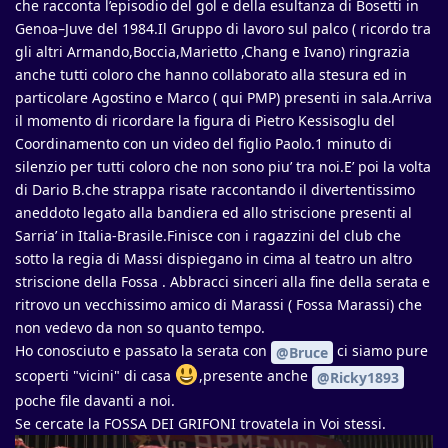
che racconta l’episodio del gol e della esultanza di Bosetti in
Genoa–Juve del 1984.Il Gruppo di lavoro sul palco ( ricordo tra
gli altri Armando,Boccia,Marietto ,Chang e Ivano) ringrazia
anche tutti coloro che hanno collaborato alla stesura ed in
particolare Agostino e Marco ( qui PMP) presenti in sala.Arriva
il momento di ricordare la figura di Pietro Kessisoglu del
Coordinamento con un video del figlio Paolo.1 minuto di
silenzio per tutti coloro che non sono piu’ tra noi.E’ poi la volta
di Dario B.che strappa risate raccontando il divertentissimo
aneddoto legato alla bandiera ed allo striscione presenti al
Sarria’ in Italia-Brasile.Finisce con i ragazzini del club che
sotto la regia di Massi dispiegano in cima al teatro un altro
striscione della Fossa . Abbracci sinceri alla fine della serata e
ritrovo un vecchissimo amico di Marassi ( Fossa Marassi) che
non vedevo da non so quanto tempo.
Ho conosciuto e passato la serata con
ci siamo pure
@Bruce
scoperti "vicini" di casa
,presente anche
@Ricky1893
poche file davanti a noi.
Se cercate la FOSSA DEI GRIFONI trovatela in Voi stessi.