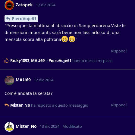
Zatopek
12 dic 2024
PieroVoje61
"Preso questa mattina al libraccio di Sampierdarena.Viste le
dimensioni importanti, sarà bene non lasciarlo su di una
mensola sopra alla poltrona
"
Rispondi
Ricky1893
,
MAU69
e
PieroVoje61
hanno messo mi piace
.
MAU69
12 dic 2024
Com'è andata la serata?
Rispondi
Mister_No
ha risposto a questo messaggio
Mister_No
13 dic 2024
Modificato