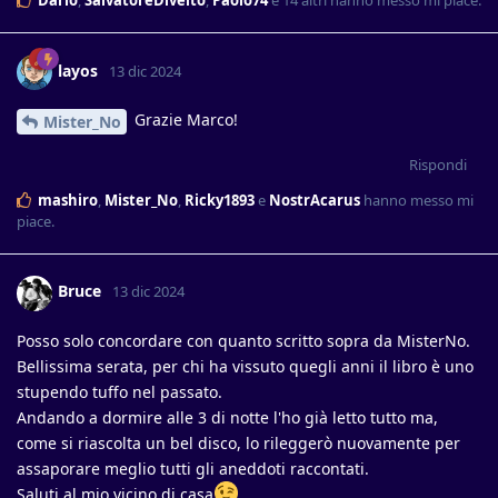
layos
13 dic 2024
Grazie Marco!
Mister_No
Rispondi
mashiro
,
Mister_No
,
Ricky1893
e
NostrAcarus
hanno messo mi
piace
.
Bruce
13 dic 2024
Posso solo concordare con quanto scritto sopra da MisterNo.
Bellissima serata, per chi ha vissuto quegli anni il libro è uno
stupendo tuffo nel passato.
Andando a dormire alle 3 di notte l'ho già letto tutto ma,
come si riascolta un bel disco, lo rileggerò nuovamente per
assaporare meglio tutti gli aneddoti raccontati.
Saluti al mio vicino di casa