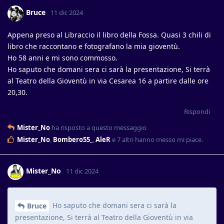
Bruce
11 dic 2024
Appena preso al Libraccio il libro della Fossa. Quasi 3 chili di
libro che raccontano e fotografano la mia gioventù.
Ho 58 anni e mi sono commosso.
Ho saputo che domani sera ci sarà la presentazione, Si terrà
al Teatro della Gioventù in via Cesarea 16 a partire dalle ore
20,30.
Rispondi
Mister_No
ha risposto a questo messaggio
Mister_No
,
Bombero55_
,
AleR
e
7
altri
hanno messo mi piace
.
Mister_No
11 dic 2024
Ho saputo che domani sera ci sarà la
Bruce
presentazione, Si terrà al Teatro della Gioventù in via