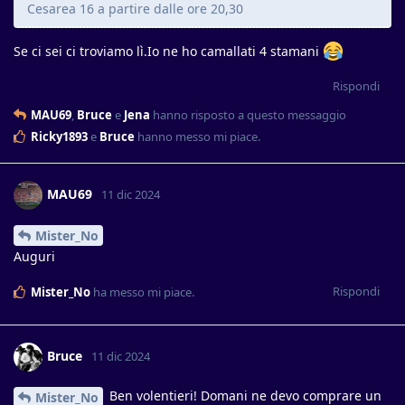
Cesarea 16 a partire dalle ore 20,30
Se ci sei ci troviamo lì.Io ne ho camallati 4 stamani
Rispondi
MAU69
,
Bruce
e
Jena
hanno risposto a questo messaggio
Ricky1893
e
Bruce
hanno messo mi piace
.
MAU69
11 dic 2024
Mister_No
Auguri
Rispondi
Mister_No
ha messo mi piace
.
Bruce
11 dic 2024
Ben volentieri! Domani ne devo comprare un
Mister_No