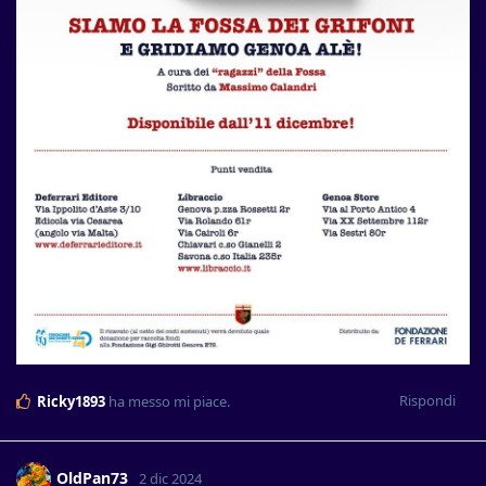
Rispondi
Ricky1893
ha messo mi piace
.
OldPan73
2 dic 2024