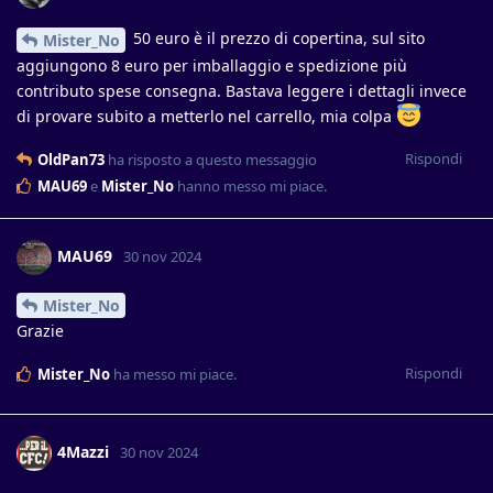
50 euro è il prezzo di copertina, sul sito
Mister_No
aggiungono 8 euro per imballaggio e spedizione più
contributo spese consegna. Bastava leggere i dettagli invece
di provare subito a metterlo nel carrello, mia colpa
Rispondi
OldPan73
ha risposto a questo messaggio
MAU69
e
Mister_No
hanno messo mi piace
.
MAU69
30 nov 2024
Mister_No
Grazie
Rispondi
Mister_No
ha messo mi piace
.
4Mazzi
30 nov 2024