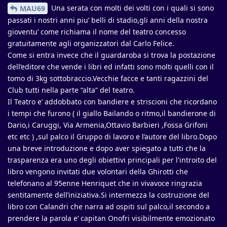
Una serata con molti dei volti con i quali si sono
MAU69
passati i nostri anni piu’ belli di stadio,gli anni della nostra
gioventu’ come richiama il nome del teatro concesso
gratuitamente agli organizzatori dal Carlo Felice.
Come si entra invece che il guardaroba si trova la postazione
dell’editore che vende i libri ed infatti sono molti quelli con il
tomo di 3kg sottobraccio.Vecchie facce e tanti ragazzini del
Club tutti nella parte “alta” del teatro.
Il Teatro e’ addobbato con bandiere e striscioni che ricordano
i tempi che furono ( il giallo Bailando o ritmo,il bandierone di
Dario,i Caruggi, Via Armenia,Ottavio Barbieri ,Fossa Grifoni
etc etc ) ,sul palco il Gruppo di lavoro e l’autore del libro.Dopo
una breve introduzione e dopo aver spiegato a tutti che la
trasparenza era uno degli obiettivi principali per l'introito del
libro vengono invitati due volontari della Ghirotti che
telefonano al 95enne Henriquet che in vivavoce ringrazia
sentitamente dell’iniziativa.Si intermezza la costruzione del
libro con Calandri che narra ad ospiti sul palco,il secondo a
prendere la parola e’ capitan Onofri visibilmente emozionato