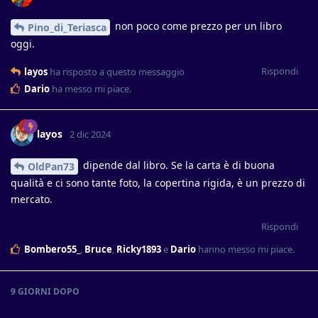
non poco come prezzo per un libro
Pino_di_Teriasca
oggi.
Rispondi
layos
ha risposto a questo messaggio
Dario
ha messo mi piace
.
layos
2 dic 2024
dipende dal libro. Se la carta è di buona
OldPan73
qualità e ci sono tante foto, la copertina rigida, è un prezzo di
mercato.
Rispondi
Bombero55_
,
Bruce
,
Ricky1893
e
Dario
hanno messo mi piace
.
9 GIORNI
DOPO