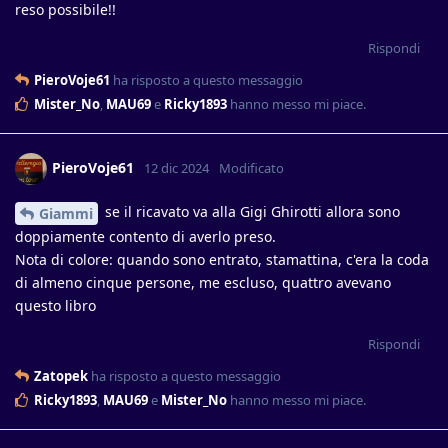
reso possibile!!
Rispondi
PieroVoje61
ha risposto a questo messaggio
Mister_No
,
MAU69
e
Ricky1893
hanno messo mi piace
.
PieroVoje61
12 dic 2024
Modificato
se il ricavato va alla Gigi Ghirotti allora sono
Giammi
doppiamente contento di averlo preso.
Nota di colore: quando sono entrato, stamattina, c'era la coda
di almeno cinque persone, me escluso, quattro avevano
questo libro
Rispondi
Zatopek
ha risposto a questo messaggio
Ricky1893
,
MAU69
e
Mister_No
hanno messo mi piace
.