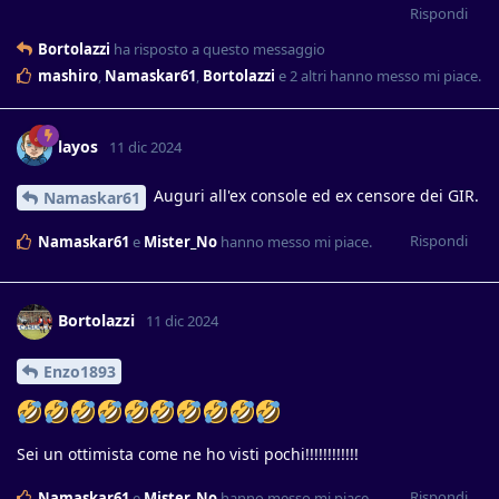
Rispondi
Bortolazzi
ha risposto a questo messaggio
mashiro
,
Namaskar61
,
Bortolazzi
e
2
altri
hanno messo mi piace
.
layos
11 dic 2024
Auguri all'ex console ed ex censore dei GIR.
Namaskar61
Rispondi
Namaskar61
e
Mister_No
hanno messo mi piace
.
Bortolazzi
11 dic 2024
Enzo1893
Sei un ottimista come ne ho visti pochi!!!!!!!!!!!!
Rispondi
Namaskar61
e
Mister_No
hanno messo mi piace
.