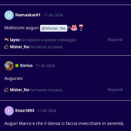
Namaskar61
N
11 dic 2024
Moltissimi auguri
!!!
@Mister_No
Rispondi
layos
ha risposto a questo messaggio
Mister_No
ha messo mi piace
.
Enrico
11 dic 2024
Auguroni
Rispondi
Mister_No
ha messo mi piace
.
Enzo1893
E
11 dic 2024
Auguri Marco e che il Genoa ci faccia invecchiare in serenità.