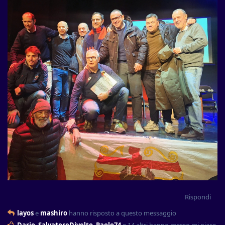
Rispondi
layos
e
mashiro
hanno risposto a questo messaggio
Dario
,
SalvatoreDivelto
,
Paolo74
e
14
altri
hanno messo mi piace
.