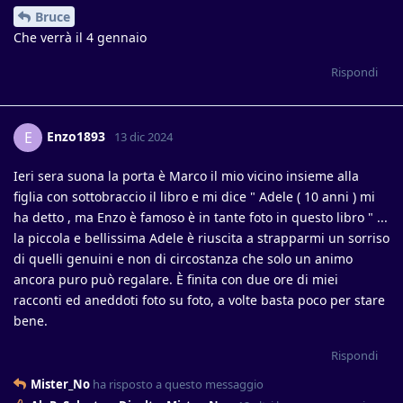
Bruce
Che verrà il 4 gennaio
Rispondi
Enzo1893
E
13 dic 2024
Ieri sera suona la porta è Marco il mio vicino insieme alla
figlia con sottobraccio il libro e mi dice " Adele ( 10 anni ) mi
ha detto , ma Enzo è famoso è in tante foto in questo libro " ...
la piccola e bellissima Adele è riuscita a strapparmi un sorriso
di quelli genuini e non di circostanza che solo un animo
ancora puro può regalare. È finita con due ore di miei
racconti ed aneddoti foto su foto, a volte basta poco per stare
bene.
Rispondi
Mister_No
ha risposto a questo messaggio