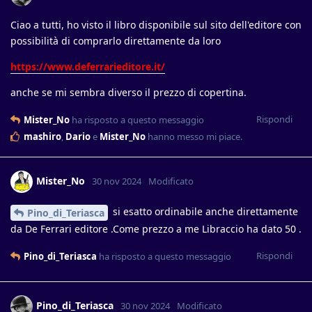
Ciao a tutti, ho visto il libro disponibile sul sito dell'editore con
possibilità di comprarlo direttamente da loro
https://www.deferrarieditore.it/
anche se mi sembra diverso il prezzo di copertina.
Rispondi
Mister_No
ha risposto a questo messaggio
mashiro
,
Dario
e
Mister_No
hanno messo mi piace
.
Mister_No
30 nov 2024
Modificato
si esatto ordinabile anche direttamente
Pino_di_Teriasca
da De Ferrari editore .Come prezzo a me Libraccio ha dato 50 .
Rispondi
Pino_di_Teriasca
ha risposto a questo messaggio
Pino_di_Teriasca
30 nov 2024
Modificato