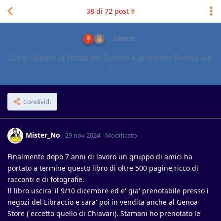
38
di
72
post
Genoa
Libro : Siamo la Fossa dei Grifoni e gridiamo Genoa Ale'
!
Condividi
Mister_No
29 nov 2024
Modificato
Finalmente dopo 7 anni di lavoro un gruppo di amici ha
portato a termine questo libro di oltre 500 pagine,ricco di
racconti e di fotografie.
Il libro uscira' il 9/10 dicembre ed e' gia' prenotabile presso i
negozi del Libraccio e sara' poi in vendita anche al Genoa
Store ( eccetto quello di Chiavari). Stamani ho prenotato le