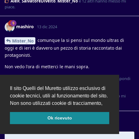
AleR
,
SalvatoreDivelto
,
Mister_No
e
12
altri
hanno messo mi
piace
.
mashiro
13 dic 2024
comunque la si pensi sul mondo ultras di
Mister_No
oggi e di ieri è davvero un pezzo di storia raccontato dai
protagonisti.
Non vedo l'ora di metterci le mani sopra.
Rispondi
Il sito Quelli del Muretto utilizzo esclusivo di
Mister_No
ha risposto a questo messaggio
cookie tecnici, utili al funzionamento del sito.
Ricky1893
,
Mister_No
,
Namaskar61
e
4
altri
hanno messo mi
piace
.
Non sono utilizzati cookie di tracciamento,
Ok ricevuto
Mister_No
13 dic 2024
Modificato