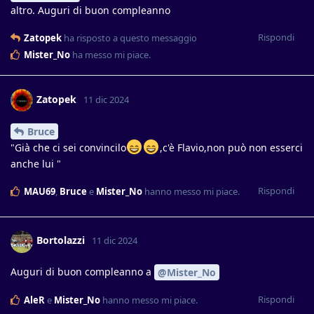
altro. Auguri di buon compleanno
Rispondi
Zatopek
ha risposto a questo messaggio
Mister_No
ha messo mi piace
.
Zatopek
11 dic 2024
Bruce
"Già che ci sei convincilo
,c'è Flavio,non può non esserci
anche lui "
Rispondi
MAU69
,
Bruce
e
Mister_No
hanno messo mi piace
.
Bortolazzi
11 dic 2024
Auguri di buon compleanno a
@Mister_No
Rispondi
AleR
e
Mister_No
hanno messo mi piace
.