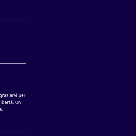
Rispondi
Rispondi
graziarvi per
libertà. Un
a.
Rispondi