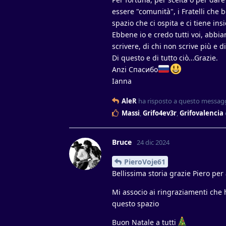
essere "comunità", i Fratelli ch
spazio che ci ospita e ci tiene ins
Ebbene io e credo tutti voi, abbia
scrivere, di chi non scrive più e di
Di questo e di tutto ciò...Grazie.
Anzi Спасибо
Ianna
AleR
ha risposto a questo messag
Massi
,
Grifo4ev3r
,
Grifovalencia
Bruce
24 dic 2024
PieroVoje61
Bellissima storia grazie Piero per
Mi associo ai ringraziamenti che 
questo spazio
Buon Natale a tutti