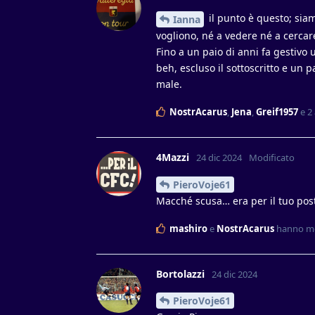
il punto è questo; sia
Ianna
vogliono, né a vedere né a cercar
Fino a un paio di anni fa gestivo u
beh, escluso il sottoscritto e un p
male.
NostrAcarus
,
Jena
,
Greif1957
e
2
4Mazzi
24 dic 2024
Modificato
PieroVoje61
Macché scusa… era per il tuo pos
mashiro
e
NostrAcarus
hanno me
Bortolazzi
24 dic 2024
PieroVoje61