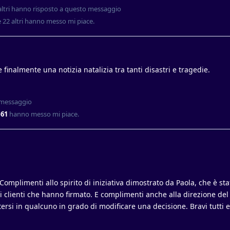
ltri
hanno risposto a questo messaggio
e
22
altri
hanno messo mi piace
.
e finalmente una notizia natalizia tra tanti disastri e tragedie.
 messaggio
e61
hanno messo mi piace
.
! Complimenti allo spirito di iniziativa dimostrato da Paola, che è st
 i clienti che hanno firmato. E complimenti anche alla direzione del
rsi in qualcuno in grado di modificare una decisione. Bravi tutti e