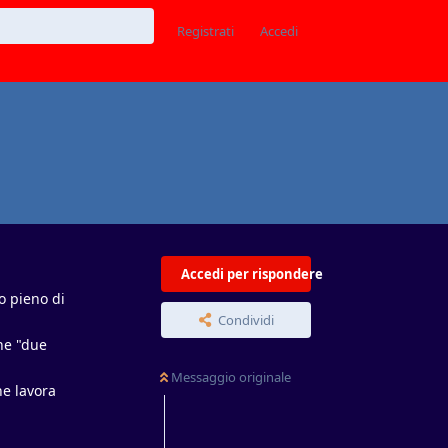
Registrati
Accedi
Accedi per rispondere
o pieno di
Condividi
une "due
Messaggio originale
he lavora