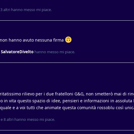
e
3
altri
hanno messo mi piace
.
he non hanno avuto nessuna firma
e
SalvatoreDivelto
hanno messo mi piace
.
itatissimo rilievo per i due fratelloni G&G, non smetterò mai di rin
in vita questo spazio di idee, pensieri e informazioni in assoluta 
uale e a voi tutti che animate questa comunità rossoblu così unic
e
8
altri
hanno messo mi piace
.