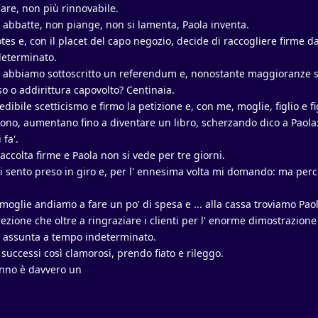
pare, non più rinnovabile.
i abbatte, non piange, non si lamenta, Paola inventa.
s e, con il placet del capo negozio, decide di raccogliere firme dai
determinato.
, abbiamo sottoscritto un referendum e, nonostante maggioranze s
eso o addirittura capovolto? Centinaia.
dibile scetticismo e firmo la petizione e, con me, moglie, figlio e fi
piono, aumentano fino a diventare un libro, scherzando dico a Paola:
 fa'.
raccolta firme e Paola non si vede per tre giorni.
i sento preso in giro e, per l' ennesima volta mi domando: ma per
moglie andiamo a fare un po' di spesa e ... alla cassa troviamo Paol
zione che oltre a ringraziare i clienti per l' enorme dimostrazione 
a assunta a tempo indeterminato.
uccessi così clamorosi, prendo fiato e rileggo.
 anno è davvero un