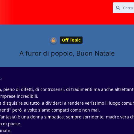
Off Topic
A furor di popolo, Buon Natale
o
, pieno di difetti, di controsensi, di tradimenti ma anche altrettant
 imprese incredibili.
e a disquisire su tutto, a dividerci a rendere verissimo il luogo com
correnti" però, a volte siamo compatti come non mai.
 fantasia) è una donna simpatica, sempre sorridente, madre vera c
o di paese.
inato.