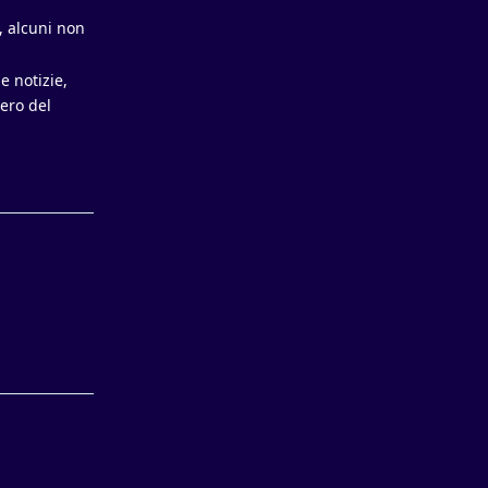
, alcuni non
e notizie,
sero del
Rispondi
Rispondi