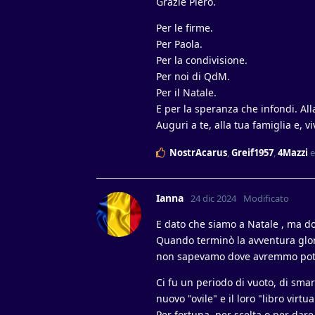
Grazie Piero.
Per le firme.
Per Paola.
Per la condivisione.
Per noi di QdM.
Per il Natale.
E per la speranza che infondi. All
Auguri a te, alla tua famiglia e, 
NostrAcarus
,
Greif1957
,
4Mazzi
Ianna
24 dic 2024
Modificato
E dato che siamo a Natale , ma d
Quando terminò la avventura glori
non sapevamo dove avremmo potuto 
Ci fu un periodo di vuoto, di sma
nuovo "ovile" e il loro "libro virtua
Per fortuna, per scelta o per dar