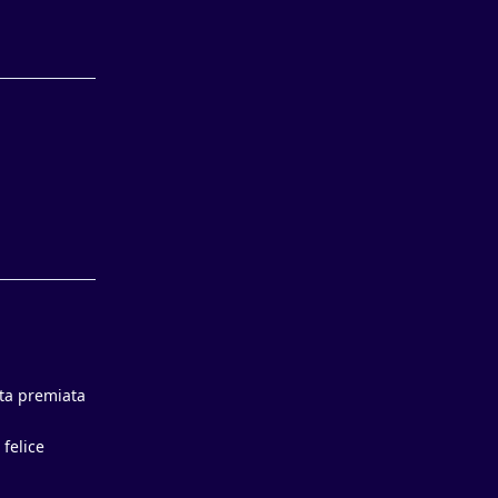
Rispondi
Rispondi
ata premiata
 felice