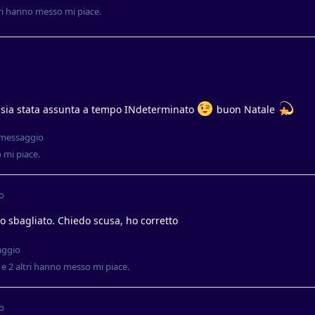
i
hanno messo mi piace
.
 sia stata assunta a tempo INdeterminato
buon Natale
 messaggio
mi piace
.
o
o sbagliato. Chiedo scusa, ho corretto
aggio
e
2
altri
hanno messo mi piace
.
o