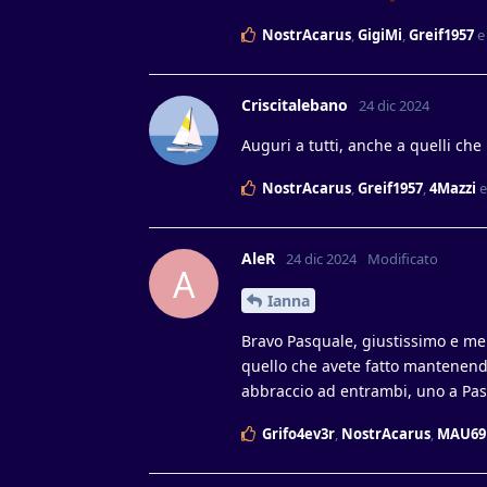
NostrAcarus
,
GigiMi
,
Greif1957
Criscitalebano
24 dic 2024
Auguri a tutti, anche a quelli c
NostrAcarus
,
Greif1957
,
4Mazzi
AleR
24 dic 2024
Modificato
A
Ianna
Bravo Pasquale, giustissimo e mer
quello che avete fatto mantenendo 
abbraccio ad entrambi, uno a Pasq
Grifo4ev3r
,
NostrAcarus
,
MAU69