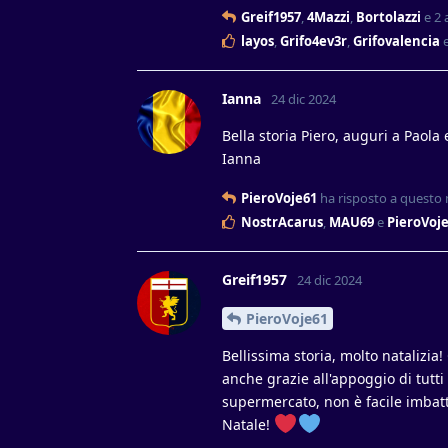
Greif1957
,
4Mazzi
,
Bortolazzi
e
2
a
layos
,
Grifo4ev3r
,
Grifovalencia
Ianna
24 dic 2024
Bella storia Piero, auguri a Paola 
Ianna
PieroVoje61
ha risposto a questo
NostrAcarus
,
MAU69
e
PieroVoj
Greif1957
24 dic 2024
PieroVoje61
Bellissima storia, molto natalizia
anche grazie all'appoggio di tutti
supermercato, non è facile imbatte
Natale!