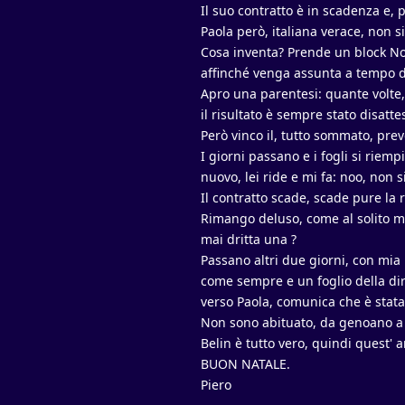
Il suo contratto è in scadenza e, 
Paola però, italiana verace, non s
Cosa inventa? Prende un block Note
affinché venga assunta a tempo 
Apro una parentesi: quante volte
il risultato è sempre stato disatt
Però vinco il, tutto sommato, preve
I giorni passano e i fogli si riem
nuovo, lei ride e mi fa: noo, non si
Il contratto scade, scade pure la 
Rimango deluso, come al solito m
mai dritta una ?
Passano altri due giorni, con mia 
come sempre e un foglio della dire
verso Paola, comunica che è stat
Non sono abituato, da genoano a s
Belin è tutto vero, quindi quest'
BUON NATALE.
Piero