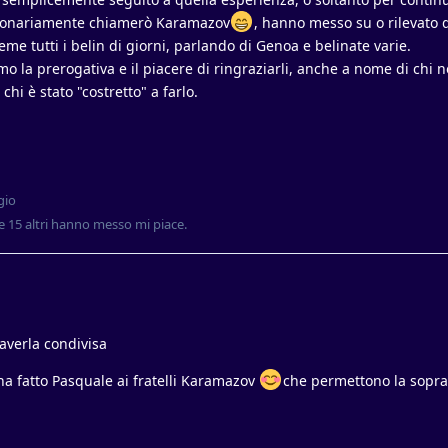
e bonariamente chiamerò Karamazov
, hanno messo su o rilevato
ieme tutti i belin di giorni, parlando di Genoa e belinate varie.
mo la prerogativa e il piacere di ringraziarli, anche a nome di chi 
 chi è stato "costretto" a farlo.
gio
e
15
altri
hanno messo mi piace
.
 averla condivisa
ha fatto Pasquale ai fratelli Karamazov
che permettono la sopra