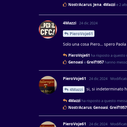
NostrAcarus
,
Jena
,
4Mazzi
e
2
altr
4Mazzi
24 dic 2024
PieroVoje61
Solo una cosa Piero… spero Paola
PieroVoje61
ha risposto a questo
Genoasi
e
Greif1957
hanno messo 
PieroVoje61
24 dic 2024
Modificat
si, si indeterminato h
4Mazzi
4Mazzi
ha risposto a questo mess
NostrAcarus
,
Genoasi
,
Greif1957
PieroVoje61
24 dic 2024
Modificat