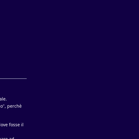
Rispondi
ale.
co", perchè
ove fosse il
uare ad