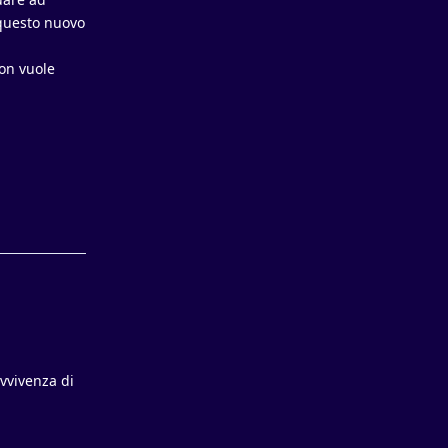
 questo nuovo
non vuole
Rispondi
vvivenza di