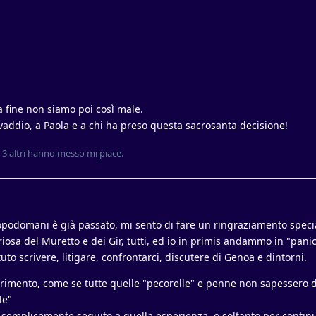
a fine non siamo poi così male.
vivaddio, a Paola e a chi ha preso questa sacrosanta decisione!
e
3
altri
hanno messo mi piace
.
opodomani è già passato, mi sento di fare un ringraziamento speci
osa del Muretto e dei Gir, tutti, ed io in primis andammo in "pani
scrivere, litigare, confrontarci, discutere di Genoa e dintorni.
rrimento, come se tutte quelle "pecorelle" e penne non sapessero d
le"
e semplicemente seguito a quella esperienza, o soltanto per contin