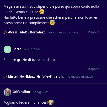
Magari avessi il suo stipendio e poi io qui sopra conto nulla
lui del Genoa e' il Ceo
Hai fatto bene a precisare che scherzi perche' non lo avrei
preso come un complimento
Rispondi
4Mazzi
,
AleR
e
Bortolazzi
hanno messo mi piace
.
Berto
B
22 lug 2025
Sempre grazie di tutto, mashiro.
Rispondi
Mister_No
,
4Mazzi
,
Grifo4ev3r
e
ric
hanno messo mi piace
.
Grifondino
22 lug 2025
Fogliamo federe il bilancen!