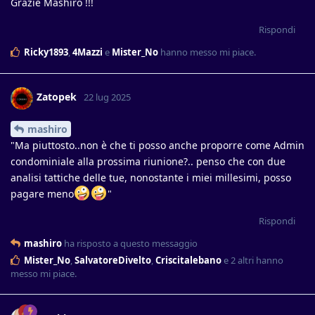
Grazie Mashiro !!!
Rispondi
Ricky1893
,
4Mazzi
e
Mister_No
hanno messo mi piace
.
Zatopek
22 lug 2025
mashiro
"Ma piuttosto..non è che ti posso anche proporre come Admin
condominiale alla prossima riunione?.. penso che con due
analisi tattiche delle tue, nonostante i miei millesimi, posso
pagare meno
"
Rispondi
mashiro
ha risposto a questo messaggio
Mister_No
,
SalvatoreDivelto
,
Criscitalebano
e
2
altri
hanno
messo mi piace
.