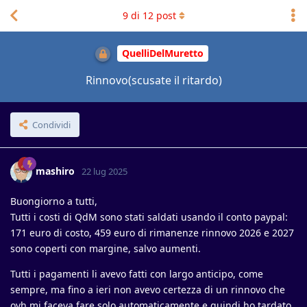
9
di
12
post
QuelliDelMuretto
Rinnovo(scusate il ritardo)
Condividi
mashiro
22 lug 2025
Buongiorno a tutti,
Tutti i costi di QdM sono stati saldati usando il conto paypal:
171 euro di costo, 459 euro di rimanenze rinnovo 2026 e 2027
sono coperti con margine, salvo aumenti.
Tutti i pagamenti li avevo fatti con largo anticipo, come
sempre, ma fino a ieri non avevo certezza di un rinnovo che
ovh mi faceva fare solo automaticamente e quindi ho tardato