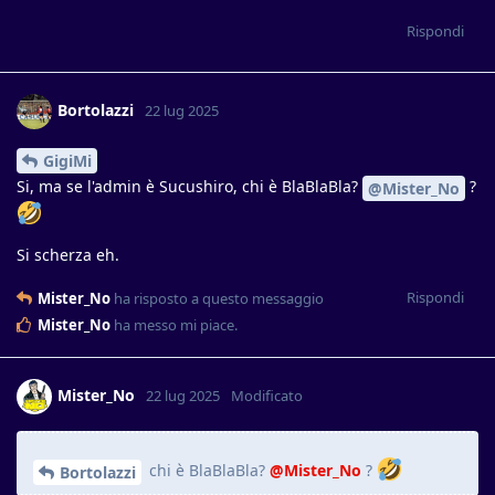
Rispondi
Bortolazzi
22 lug 2025
GigiMi
Si, ma se l'admin è Sucushiro, chi è BlaBlaBla?
?
@Mister_No
Si scherza eh.
Rispondi
Mister_No
ha risposto a questo messaggio
Mister_No
ha messo mi piace
.
Mister_No
22 lug 2025
Modificato
chi è BlaBlaBla?
@Mister_No
?
Bortolazzi