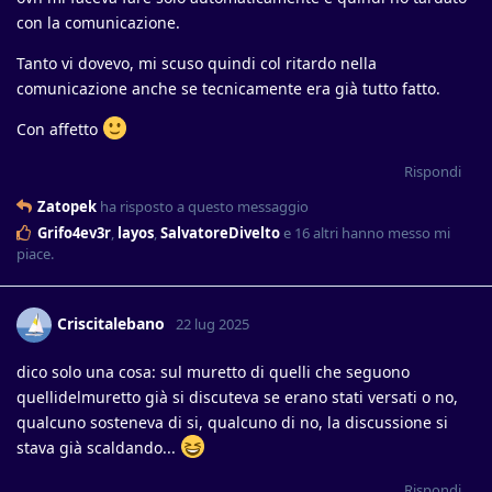
con la comunicazione.
Tanto vi dovevo, mi scuso quindi col ritardo nella
comunicazione anche se tecnicamente era già tutto fatto.
Con affetto
Rispondi
Zatopek
ha risposto a questo messaggio
Grifo4ev3r
,
layos
,
SalvatoreDivelto
e
16
altri
hanno messo mi
piace
.
Criscitalebano
22 lug 2025
dico solo una cosa: sul muretto di quelli che seguono
quellidelmuretto già si discuteva se erano stati versati o no,
qualcuno sosteneva di si, qualcuno di no, la discussione si
stava già scaldando...
Rispondi