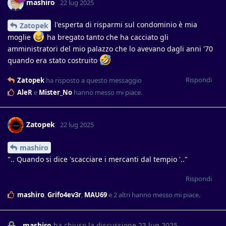
mashiro
22 lug 2025
l'esperta di risparmi sul condominio è mia
Zatopek
moglie
ha bregato tanto che ha cacciato gli
amministratori del mio palazzo che lo avevano dagli anni '70
quando era stato costruito
Rispondi
Zatopek
ha risposto a questo messaggio
AleR
e
Mister_No
hanno messo mi piace
.
Zatopek
22 lug 2025
mashiro
".. Quando si dice 'scacciare i mercanti dal tempio '.."
Rispondi
mashiro
,
Grifo4ev3r
,
MAU69
e
2
altri
hanno messo mi piace
.
mashiro
ha chiuso la discussione
23 lug 2025
.