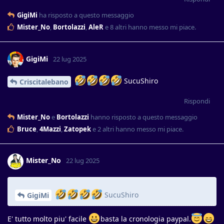
GigiMi
ha risposto a questo messaggio
Mister_No
,
Bortolazzi
,
AleR
e
8
altri
hanno messo mi piace
.
GigiMi
22 lug 2025
SucuShiro
Criscitalebano
Rispondi
Mister_No
e
Bortolazzi
hanno risposto a questo messaggio
Bruce
,
4Mazzi
,
Zatopek
e
2
altri
hanno messo mi piace
.
Mister_No
22 lug 2025
SucuShiro
GigiMi
E' tutto molto piu' facile
basta la cronologia paypal.