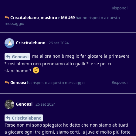
Rispondi
Criscitalebano
,
mashiro
e
MAU69
hanno risposto a questo
messaggio
Criscitalebano
26 set 2024
ma allora non è meglio far giocare la primavera
Genoasi
? così almeno non prendiamo altri gialli ?! e se poi ci
stanchiamo ?
Rispondi
Genoasi
ha risposto a questo messaggio
Genoasi
26 set 2024
Criscitalebano
Forse non mi sono spiegato: ho detto che non siamo abituati
a giocare ogni tre giorni, siamo corti, la Juve e’ molto più forte