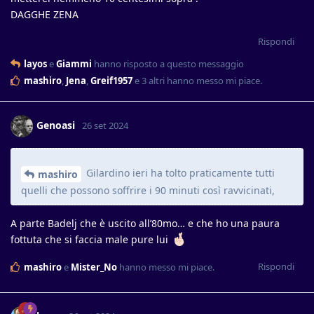
DAGGHE ZENA
Rispondi
layos
e
Giammi
hanno risposto a questo messaggio
mashiro
,
Jena
,
Greif1957
e
3
altri
hanno messo mi piace
.
Genoasi
26 set 2024
Gilardino ieri ha tolto praticamente tutti
mashiro
quelli che possono soffrire i 90 minuti così ravvicinati,
A parte Badelj che è uscito all’80mo… e che ho una paura
fottuta che si faccia male pure lui
Rispondi
mashiro
e
Mister_No
hanno messo mi piace
.