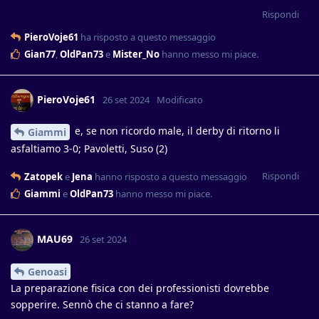
Rispondi
PieroVoje61
ha risposto a questo messaggio
Gian77
,
OldPan73
e
Mister_No
hanno messo mi piace
.
PieroVoje61
26 set 2024
Modificato
e, se non ricordo male, il derby di ritorno li
Giammi
asfaltiamo 3-0; Pavoletti, Suso (2)
Rispondi
Zatopek
e
Jena
hanno risposto a questo messaggio
Giammi
e
OldPan73
hanno messo mi piace
.
MAU69
26 set 2024
Genoasi
La preparazione fisica con dei professionisti dovrebbe
sopperire. Sennò che ci stanno a fare?