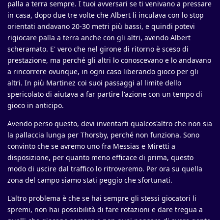
palla a terra sempre. I tuoi avversari se ti venivano a pressare
in casa, dopo due tre volte che Albert li inculava con lo stop
orientati andavano 20-30 metri più bassi, e quindi potevi
rigiocare palla a terra anche con gli altri, avendo Albert
scheramato. E' vero che nel girone di ritorno è sceso di
prestazione, ma perché gli altri lo conoscevano e lo andavano
a rincorrere ovunque, in ogni caso liberando gioco per gli
altri. In più Martinez coi suoi passaggi al limite dello
spericolato di aiutava a far partire l'azione con un tempo di
gioco in anticipo.
Avendo perso questo, devi inventarti qualcos'altro che non sia
la pallaccia lunga per Thorsby, perché non funziona. Sono
convinto che se avremo uno fra Messias e Miretti a
disposizione, per quanto meno efficace di prima, questo
modo di uscire dal traffico lo ritroveremo. Per ora su quella
zona del campo siamo stati peggio che sfortunati.
L'altro problema è che se hai sempre gli stessi giocatori li
spremi, non hai possibilità di fare rotazioni e dare tregua a