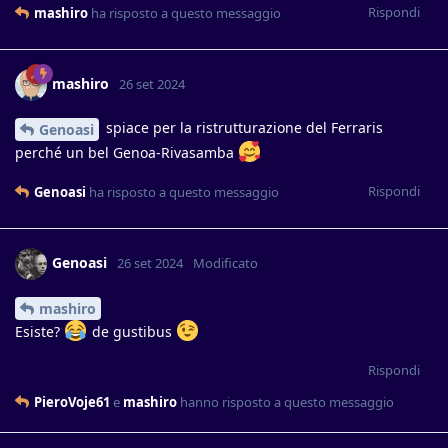
Rispondi
mashiro
ha risposto a questo messaggio
mashiro
26 set 2024
spiace per la ristrutturazione del Ferraris
Genoasi
perché un bel Genoa-Rivasamba
Rispondi
Genoasi
ha risposto a questo messaggio
Genoasi
26 set 2024
Modificato
mashiro
Esiste?
de gustibus
Rispondi
PieroVoje61
e
mashiro
hanno risposto a questo messaggio