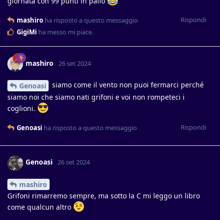
giornata con 99 punti in palio
Rispondi
mashiro
ha risposto a questo messaggio
GigiMi
ha messo mi piace
.
mashiro
26 set 2024
siamo come il vento non puoi fermarci perché
Genoasi
siamo noi che siamo nati grifoni e voi non rompeteci i
coglioni.
Rispondi
Genoasi
ha risposto a questo messaggio
Genoasi
26 set 2024
mashiro
Grifoni rimarremo sempre, ma sotto la C mi leggo un libro
come qualcun altro