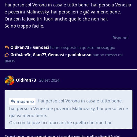
Hai perso col Verona in casa e tutto bene, hai perso a Venezia
e poverini Malinovsky, hai perso ieri e già va meno bene.
Ora con la Juve tiri fuori anche quello che non hai.
Se no troppo facile.
Rispondi
OldPan73
e
Genoasi
hanno risposto a questo messaggio
Grifo4ev3r
,
Gian77
,
Genoasi
e
paololuasso
hanno messo mi
piace
.
OldPan73
26 set 2024
Hai perso col Verona in casa e tutto bene,
mashiro
hai perso a Venezia e poverini Malinovsky, hai perso ieri e
già va meno bene.
Ora con la Juve tiri fuori anche quello che non hai.
Speriamo, ma ormai non ci credo molto nella dignità dei