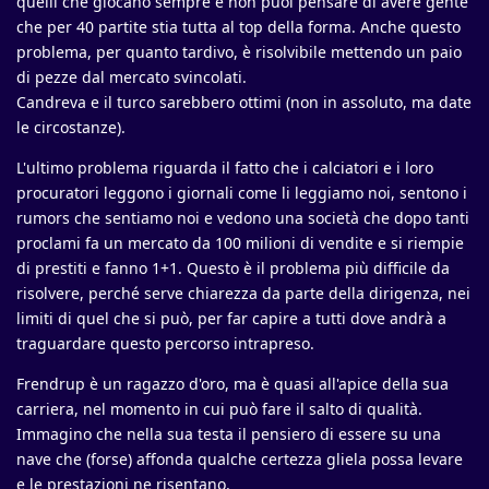
quelli che giocano sempre e non puoi pensare di avere gente
che per 40 partite stia tutta al top della forma. Anche questo
problema, per quanto tardivo, è risolvibile mettendo un paio
di pezze dal mercato svincolati.
Candreva e il turco sarebbero ottimi (non in assoluto, ma date
le circostanze).
L'ultimo problema riguarda il fatto che i calciatori e i loro
procuratori leggono i giornali come li leggiamo noi, sentono i
rumors che sentiamo noi e vedono una società che dopo tanti
proclami fa un mercato da 100 milioni di vendite e si riempie
di prestiti e fanno 1+1. Questo è il problema più difficile da
risolvere, perché serve chiarezza da parte della dirigenza, nei
limiti di quel che si può, per far capire a tutti dove andrà a
traguardare questo percorso intrapreso.
Frendrup è un ragazzo d'oro, ma è quasi all'apice della sua
carriera, nel momento in cui può fare il salto di qualità.
Immagino che nella sua testa il pensiero di essere su una
nave che (forse) affonda qualche certezza gliela possa levare
e le prestazioni ne risentano.