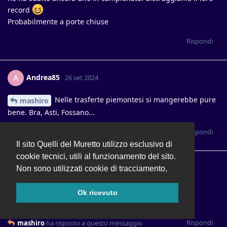
record
Probabilmente a porte chiuse
Rispondi
Andrea85
A
26 set 2024
Nelle trasferte piemontesi si mangerebbe pure
mashiro
bene. Bra, Asti, Fossano...
Rispondi
mashiro
ha messo mi piace
.
Il sito Quelli del Muretto utilizzo esclusivo di
cookie tecnici, utili al funzionamento del sito.
Genoasi
26 set 2024
Non sono utilizzati cookie di tracciamento,
ulbossor
Ok ricevuto
Solo Juve? Speriamo
Rispondi
mashiro
ha risposto a questo messaggio