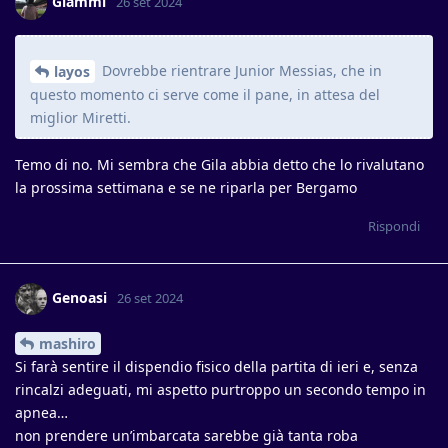
Giammi
26 set 2024
Dovrebbe rientrare Junior Messias, che in
layos
questo momento ci serve come il pane, in attesa del
miglior Miretti.
Temo di no. Mi sembra che Gila abbia detto che lo rivalutano
la prossima settimana e se ne riparla per Bergamo
Rispondi
Genoasi
26 set 2024
mashiro
Si farà sentire il dispendio fisico della partita di ieri e, senza
rincalzi adeguati, mi aspetto purtroppo un secondo tempo in
apnea…
non prendere un’imbarcata sarebbe già tanta roba