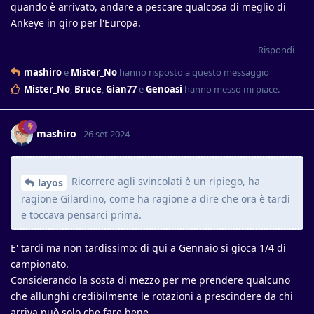
quando è arrivato, andare a pescare qualcosa di meglio di
Ankeye in giro per l'Europa.
Rispondi
mashiro
e
Mister_No
hanno risposto a questo messaggio
Mister_No
,
Bruce
,
Gian77
e
Genoasi
hanno messo mi piace
.
mashiro
26 set 2024
Ricorrere agli svincolati è un ripiego, ha
layos
ragione Gilardino, come ha ragione a dire che ora è tardi
e toccava pensarci prima.
E' tardi ma non tardissimo: di qui a Gennaio si gioca 1/4 di
campionato.
Considerando la sosta di mezzo per me prendere qualcuno
che allunghi credibilmente le rotazioni a prescindere da chi
arriva può solo che fare bene.