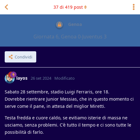
37
di
419
post
Genoa
Giornata 6, Genoa 0-Juventus 3
Condividi
layos
26 set 2024
Modificato
Sabato 28 settembre, stadio Luigi Ferraris, ore 18.
Dovrebbe rientrare Junior Messias, che in questo momento ci
serve come il pane, in attesa del miglior Miretti.
Testa fredda e cuore caldo, se evitiamo isterie di massa ne
usciamo, senza problemi. C'è tutto il tempo e ci sono tutte le
possibilità di farlo.