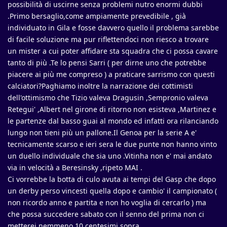
possibilità di uscirne senza problemi nutro enormi dubbi
.Primo bersaglio,come ampiamente prevedibile , già
individuato in Gila e fosse davvero quello il problema sarebbe
di facile soluzione ma pur riflettendoci non riesco a trovare
un mister a cui poter affidare sta squadra che ci possa cavare
tanto di più .Te lo pensi Sarri ( per dirne uno che potrebbe
piacere ai più me compreso ) a praticare sarrismo con questi
calciatori?Paghiamo inoltre la narrazione dei cottimisti
dell'ottimismo che Tizio valeva Dragusin ,Sempronio valeva
Retegui' ,Albert nel girone di ritorno non esisteva ,Martinez e
le partenze dal basso guai al mondo ed infatti ora rilanciando
lungo non tieni più un pallone.Il Genoa per la serie A e'
tecnicamente scarso e ieri sera le due punte non hanno vinto
un duello individuale che sia uno .Vitinha non e' mai andato
via in velocità a Beresinsky ,ripeto MAI .
Ci vorrebbe la botta di culo avuta ai tempi del Gasp che dopo
un derby perso vincesti quella dopo e cambio' il campionato (
non ricordo anno e partita e non ho voglia di cercarlo ) ma
che possa succedere sabato con il senno del prima non ci
metterei nemmeno 10 centesimi sopra .