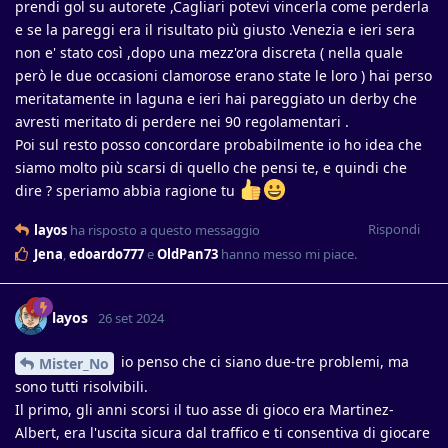
prendi gol su autorete ,Cagliari potevi vincerla come perderla
e se la pareggi era il risultato più giusto .Venezia e ieri sera
non e' stato così ,dopo una mezz'ora discreta ( nella quale
però le due occasioni clamorose erano state le loro ) hai perso
meritatamente in laguna e ieri hai pareggiato un derby che
avresti meritato di perdere nei 90 regolamentari .
Poi sul resto posso concordare probabilmente io ho idea che
siamo molto più scarsi di quello che pensi te, e quindi che
dire ? speriamo abbia ragione tu
Rispondi
layos
ha risposto a questo messaggio
Jena
,
edoardo777
e
OldPan73
hanno messo mi piace
.
layos
26 set 2024
io penso che ci siano due-tre problemi, ma
Mister_No
sono tutti risolvibili.
Il primo, gli anni scorsi il tuo asse di gioco era Martinez-
Albert, era l'uscita sicura dal traffico e ti consentiva di giocare