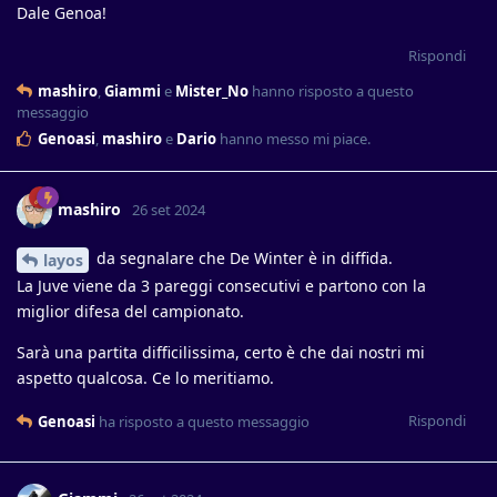
Dale Genoa!
Rispondi
mashiro
,
Giammi
e
Mister_No
hanno risposto a questo
messaggio
Genoasi
,
mashiro
e
Dario
hanno messo mi piace
.
mashiro
26 set 2024
da segnalare che De Winter è in diffida.
layos
La Juve viene da 3 pareggi consecutivi e partono con la
miglior difesa del campionato.
Sarà una partita difficilissima, certo è che dai nostri mi
aspetto qualcosa. Ce lo meritiamo.
Rispondi
Genoasi
ha risposto a questo messaggio