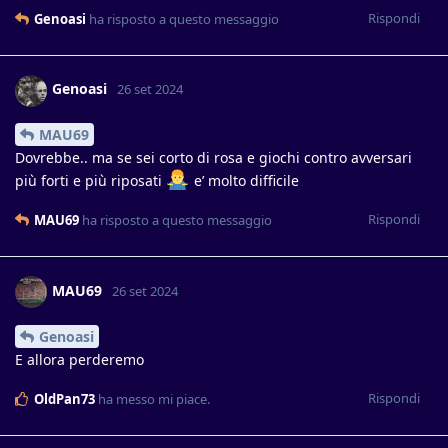
Rispondi
Genoasi
ha risposto a questo messaggio
Genoasi
26 set 2024
MAU69
Dovrebbe.. ma se sei corto di rosa e giochi contro avversari
più forti e più riposati
e’ molto difficile
Rispondi
MAU69
ha risposto a questo messaggio
MAU69
26 set 2024
Genoasi
E allora perderemo
Rispondi
OldPan73
ha messo mi piace
.