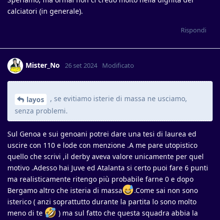
calciatori (in generale).
Rispondi
Mister_No
26 set 2024
Modificato
, se evitiamo isterie di massa ne usciamo,
layos
senza problemi.
Sul Genoa e sui genoani potrei dare una tesi di laurea ed
uscire con 110 e lode con menzione .A me pare utopistico
quello che scrivi ,il derby aveva valore unicamente per quel
motivo .Adesso hai Juve ed Atalanta si certo puoi fare 6 punti
ma realisticamente ritengo più probabile farne 0 e dopo
Bergamo altro che isteria di massa
.Come sai non sono
isterico ( anzi soprattutto durante la partita lo sono molto
meno di te
) ma sul fatto che questa squadra abbia la