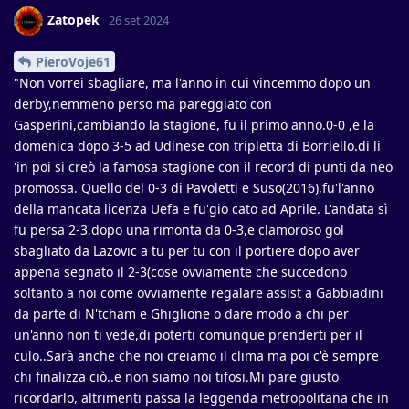
Zatopek
26 set 2024
PieroVoje61
"Non vorrei sbagliare, ma l'anno in cui vincemmo dopo un
derby,nemmeno perso ma pareggiato con
Gasperini,cambiando la stagione, fu il primo anno.0-0 ,e la
domenica dopo 3-5 ad Udinese con tripletta di Borriello.di li
'in poi si creò la famosa stagione con il record di punti da neo
promossa. Quello del 0-3 di Pavoletti e Suso(2016),fu'l'anno
della mancata licenza Uefa e fu'gio cato ad Aprile. L'andata sì
fu persa 2-3,dopo una rimonta da 0-3,e clamoroso gol
sbagliato da Lazovic a tu per tu con il portiere dopo aver
appena segnato il 2-3(cose ovviamente che succedono
soltanto a noi come ovviamente regalare assist a Gabbiadini
da parte di N'tcham e Ghiglione o dare modo a chi per
un'anno non ti vede,di poterti comunque prenderti per il
culo..Sarà anche che noi creiamo il clima ma poi c'è sempre
chi finalizza ciò..e non siamo noi tifosi.Mi pare giusto
ricordarlo, altrimenti passa la leggenda metropolitana che in