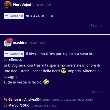
PieroVoje61
26 set 2024
esisteva, anni fa
Genoasi
Rispondi
mashiro
26 set 2024
il Rivasamba? Yes purtroppo ora sono in
Genoasi
eccellenza.
In D Voghera, con trasferta speriamo invernale in onore di
uno degli storici leader della nord
Imperia, Albenga e
Lavagna.
Tutte in vespa le faccio.
Rispondi
Genoasi
e
Andrea85
hanno risposto a questo messaggio
Marco_NOFX
ha messo mi piace
.