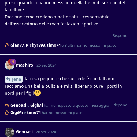
preso quando li hanno messi in quella belin di sezione del
tabellone.
Facciano come credono a patto salti il responsabile
dell’osservatorio delle manifestazioni sportive.
Rispondi
Gian77
,
Ricky1893
,
timo74
e
3
altri
hanno messo mi piace
.
mashiro
26 set 2024
la cosa peggiore che succede è che falliamo.
Jena
Facciamo una bella pulizia e mi si liberano pure i posti in
nord per i figli
Rispondi
Genoasi
e
GigiMi
hanno risposto a questo messaggio
GigiMi
e
timo74
hanno messo mi piace
.
Genoasi
26 set 2024