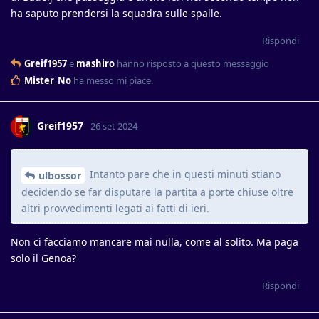
ha saputo prendersi la squadra sulle spalle.
Rispondi
Greif1957
e
mashiro
hanno risposto a questo messaggio
Mister_No
ha messo mi piace
.
Greif1957
26 set 2024
Intanto pare che in questi minuti stiano
ulbossor
decidendo se far disputare la partita a porte chiuse oltre
altri provvedimenti legati ai fatti di ieri.
Non ci facciamo mancare mai nulla, come al solito. Ma paga
solo il Genoa?
Rispondi