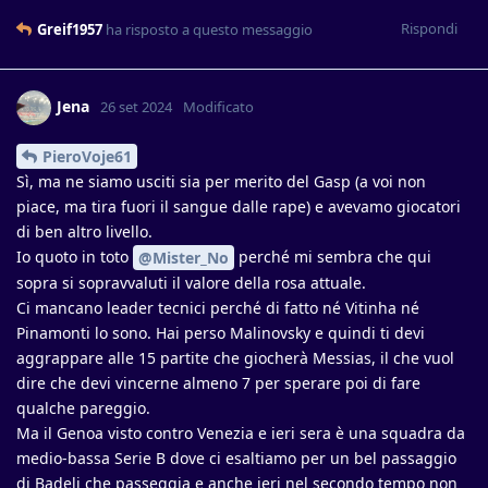
Rispondi
Greif1957
ha risposto a questo messaggio
Jena
26 set 2024
Modificato
PieroVoje61
Sì, ma ne siamo usciti sia per merito del Gasp (a voi non
piace, ma tira fuori il sangue dalle rape) e avevamo giocatori
di ben altro livello.
Io quoto in toto
perché mi sembra che qui
@Mister_No
sopra si sopravvaluti il valore della rosa attuale.
Ci mancano leader tecnici perché di fatto né Vitinha né
Pinamonti lo sono. Hai perso Malinovsky e quindi ti devi
aggrappare alle 15 partite che giocherà Messias, il che vuol
dire che devi vincerne almeno 7 per sperare poi di fare
qualche pareggio.
Ma il Genoa visto contro Venezia e ieri sera è una squadra da
medio-bassa Serie B dove ci esaltiamo per un bel passaggio
di Badelj che passeggia e anche ieri nel secondo tempo non