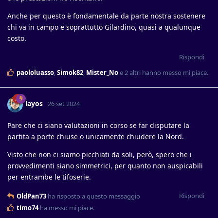
Anche per questo è fondamentale da parte nostra sostenere
chi va in campo e soprattutto Gilardino, quasi a qualunque
costo.
Rispondi
paololuasso
,
Simok82
,
Mister_No
e
2
altri
hanno messo mi piace
.
layos
26 set 2024
Pare che ci siano valutazioni in corso se far disputare la
partita a porte chiuse o unicamente chiudere la Nord.
Visto che non ci siamo picchiati da soli, però, spero che i
provvedimenti siano simmetrici, per quanto non auspicabili
per entrambe le tifoserie.
Rispondi
OldPan73
ha risposto a questo messaggio
timo74
ha messo mi piace
.