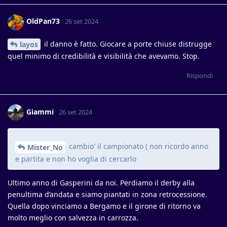
OldPan73
26 set 2024
il danno è fatto. Giocare a porte chiuse distrugge
layos
quel minimo di credibilità e visibilità che avevamo. Stop.
Rispondi
Giammi
26 set 2024
cambio' il campionato ( non ricordo anno
Mister_No
e partita e non ho voglia di cercarlo
Ultimo anno di Gasperini da noi. Perdiamo il derby alla
penultima d’andata e siamo piantati in zona retrocessione.
Quella dopo vinciamo a Bergamo e il girone di ritorno va
molto meglio con salvezza in carrozza.