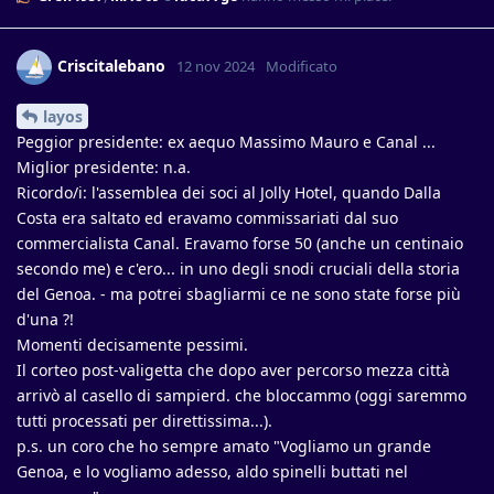
Criscitalebano
12 nov 2024
Modificato
layos
Peggior presidente: ex aequo Massimo Mauro e Canal ...
Miglior presidente: n.a.
Ricordo/i: l'assemblea dei soci al Jolly Hotel, quando Dalla
Costa era saltato ed eravamo commissariati dal suo
commercialista Canal. Eravamo forse 50 (anche un centinaio
secondo me) e c'ero... in uno degli snodi cruciali della storia
del Genoa. - ma potrei sbagliarmi ce ne sono state forse più
d'una ?!
Momenti decisamente pessimi.
Il corteo post-valigetta che dopo aver percorso mezza città
arrivò al casello di sampierd. che bloccammo (oggi saremmo
tutti processati per direttissima...).
p.s. un coro che ho sempre amato "Vogliamo un grande
Genoa, e lo vogliamo adesso, aldo spinelli buttati nel