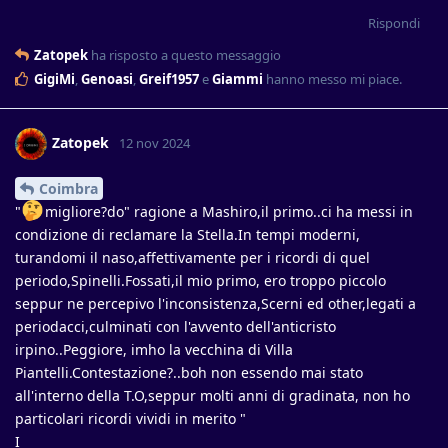
Rispondi
Zatopek
ha risposto a questo messaggio
GigiMi
,
Genoasi
,
Greif1957
e
Giammi
hanno messo mi piace
.
Zatopek
12 nov 2024
Coimbra
"
migliore?do" ragione a Mashiro,il primo..ci ha messi in
condizione di reclamare la Stella.In tempi moderni,
turandomi il naso,affettivamente per i ricordi di quel
periodo,Spinelli.Fossati,il mio primo, ero troppo piccolo
seppur ne percepivo l'inconsistenza,Scerni ed other,legati a
periodacci,culminati con l'avvento dell'anticristo
irpino..Peggiore, imho la vecchina di Villa
Piantelli.Contestazione?..boh non essendo mai stato
all'interno della T.O,seppur molti anni di gradinata, non ho
particolari ricordi vividi in merito "
I