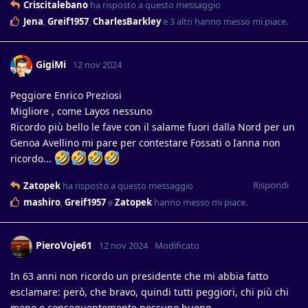
Criscitalebano
ha risposto a questo messaggio
Jena
,
Greif1957
,
CharlesBarkley
e
3
altri
hanno messo mi piace
.
GigiMi
12 nov 2024
Peggiore Enrico Preziosi
Migliore , come Layos nessuno
Ricordo più bello le fave con il salame fuori dalla Nord per un
Genoa Avellino mi pare per contestare Fossati o Ianna non
ricordo...
Rispondi
Zatopek
ha risposto a questo messaggio
mashiro
,
Greif1957
e
Zatopek
hanno messo mi piace
.
PieroVoje61
12 nov 2024
Modificato
In 63 anni non ricordo un presidente che mi abbia fatto
esclamare: però, che bravo, quindi tutti peggiori, chi più chi
meno e conseguentemente nessuno buono.