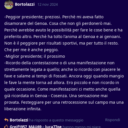
Bortolazzi
12 nov 2024
-Peggior presidente; preziosi. Perchè mi aveva fatto
disamorare del Genoa. Cosa che non gli perdonerò mai.
Perchè avrebbe avuto le possibilità per fare le cose bene e ha
preferito altro. Perchè ha tolto l'anima al Genoa e ai genoani.
Non è il peggiore per risultati sportivi, ma per tutto il resto.
Che per me è anche peggio.
-Miglior presidente; il prossimo
-Ricordo della contestazione o di una manifestazione non
strettamente legata a quello; anche io ricordo con piacere le
fave e salame ai tempi di Fossati. Ancora oggi quando mangio
le fave la mente torna ad allora. Ero piccolo e non ricordo in
quale occasione. Come manifestazioni ci metto anche quella
già ricordata in Genoa - Cosenza. Una sensazione mai
provata. Festeggiare per una retrocessione sul campo ma una
liberazione infinita.
Rispondi
Bortolazzi
ha risposto a questo messaggio
Greif1957
,
MAU69
e
luca77ge
hanno messo mi piace
.