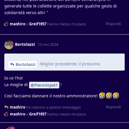
generale tutte le collette organizzate per qualche gesto di
solidarietà verso altri "
Rispondi
mashiro
e
Greif1957
hanno messo mi piace
.
Bortolazzi
13 nov 2024
-Miglior presidente; il prossimo
Bortolazzi
Io ce l'ho!
La moglie di
!
@PieroVoje61
Così facciamo dannare il nostro amministratore!
Rispondi
mashiro
ha risposto a questo messaggio
mashiro
e
Greif1957
hanno messo mi piace
.