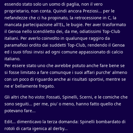
essendo stato solo un uomo di paglia, non il vero
proprietario, non conta. Quindi ancora Preziosi... per le
nefandezze che ci ha propinato, la retrocessione in C, la
mancata partecipazione all'EL, le bugie. Per aver trasformato
il Genoa nello scendiletto dei, da me, odiatissimi Top-Club
italiani. Per averlo coinvolto in qualunque raggiro da
paramafiosi ordito dai suddetti Top-Club, rendendo il Genoa
ed i suoi tifosi invisi ad ogni comune appassionato di calcio
italiano.
Per essere stato uno che avrebbe potuto anche fare bene se
si fosse limitato a fare comunque i suoi affari purche' almeno
con un poco di riguardo anche ai risultati sportivi, mentre se
ne e' bellamente fregato.
Gli altri che ho visto: Fossati, Spinelli, Scerni, e le comiche che
sono seguiti... per me, piu' o meno, hanno fatto quello che
potevano fare...
Edit... dimenticavo la terza domanda: Spinelli bombardato di
rotoli di carta igenica al derby...