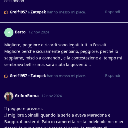
cessooooo"
Rispondi
Greif1957
e
Zatopek
hanno messo mi piace
.
Berto
B
12 nov 2024
Migliore, peggiore e ricordi sono legati tutti a Fossati.
Migliore perché sicuramente genoano, peggiore, perché lo
sappiamo, miscio a comando , e la contestazione al tempo mi
sembrava bellissima, sarà stata la gioventù...
Rispondi
Greif1957
e
Zatopek
hanno messo mi piace
.
GrifonRoma
12 nov 2024
Il peggiore preziosi.
Il migliore Spinelli quando la serie a aveva Maradona e
Baggio, il poster di Pato in cameretta resta indelebile nei miei