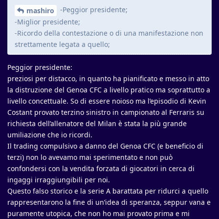
-Peggior presidente;
mashiro
-Miglior presidente;
-Ricordo della contestazione o di una manifestazione non
strettamente legata a quello;
Peggior presidente:
preziosi per distacco, in quanto ha pianificato e messo in atto
la distruzione del Genoa CFC a livello pratico ma soprattutto a
livello concettuale. So di essere noioso ma l’episodio di Kevin
Costant provato terzino sinistro in campionato al Ferraris su
richiesta dell’allenatore del Milan è stata la più grande
umiliazione che io ricordi.
Il trading compulsivo a danno del Genoa CFC (e beneficio di
terzi) non lo avevamo mai sperimentato e non può
confondersi con la vendita forzata di giocatori in cerca di
ingaggi irraggiungibili per noi.
Questo falso storico e la serie A barattata per ridurci a quello
rappresentarono la fine di un’idea di speranza, seppur vana e
puramente utopica, che non ho mai provato prima e mi