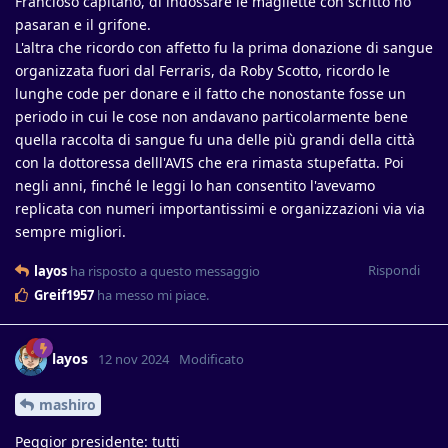
Francioso capitano, di indossare le magliette con scritto no
pasaran e il grifone.
L'altra che ricordo con affetto fu la prima donazione di sangue
organizzata fuori dal Ferraris, da Roby Scotto, ricordo le
lunghe code per donare e il fatto che nonostante fosse un
periodo in cui le cose non andavano particolarmente bene
quella raccolta di sangue fu una delle più grandi della città
con la dottoressa delll'AVIS che era rimasta stupefatta. Poi
negli anni, finché le leggi lo han consentito l'avevamo
replicata con numeri importantissimi e organizzazioni via via
sempre migliori.
Rispondi
layos
ha risposto a questo messaggio
Greif1957
ha messo mi piace
.
layos
12 nov 2024
Modificato
mashiro
Peggior presidente: tutti