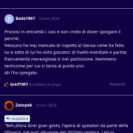
Bade1967
B
12 nov 2024
Preziosi in entrambi i casi e non credo di dover spiegare il
perché.
Nessuno ha mai mancato di rispetto al Genoa come ha fatto
lui e sotto di lui ho visto giocatori di livello mondiale e partite
francamente meravigliose e non pochissime. Nemmeno
tantissime per cui si torna al punto uno.
Ah l'ho spiegato.
Rispondi
Greif1957
ha messo mi piace
.
Zatopek
12 nov 2024
mashiro
"Beh,allora direi gran gesto, l'opera di spalatori da parte della
tifoseria, nel post alluvione del 2015(mi sembra..),ed in