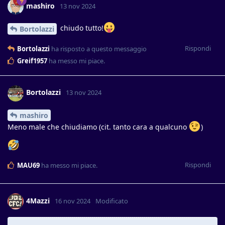
mashiro
13 nov 2024
chiudo tutto!
Bortolazzi
Rispondi
Bortolazzi
ha risposto a questo messaggio
Greif1957
ha messo mi piace
.
Bortolazzi
13 nov 2024
mashiro
Meno male che chiudiamo (cit. tanto cara a qualcuno
)
Rispondi
MAU69
ha messo mi piace
.
4Mazzi
16 nov 2024
Modificato