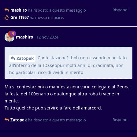
Rispondi
mashiro
ha risposto a questo messaggio
Greif1957
ha messo mi piace
.
mashiro
12 nov 2024
Contestazione?..boh non essendo mai stato
Zatopek
all'interno della T.O,seppur molti anni di gradinata, non
ho particolari ricordi vividi in merito
Ma si contestazioni o manifestazioni varie collegate al Genoa,
la festa del 100enario o qualunque altra roba ti viene in
mente.
Tutto quel che può servire a fare dell'amarcord.
Rispondi
Zatopek
ha risposto a questo messaggio