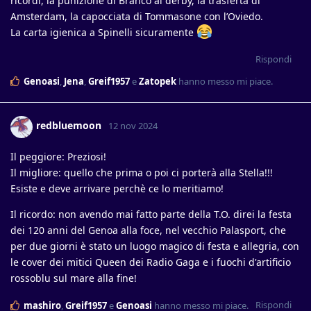
ricordi, la punizione di Branco al derby, la trasferta di
Amsterdam, la capocciata di Tommasone con l’Oviedo.
La carta igienica a Spinelli sicuramente
Rispondi
Genoasi
,
Jena
,
Greif1957
e
Zatopek
hanno messo mi piace
.
redbluemoon
12 nov 2024
Il peggiore: Preziosi!
Il migliore: quello che prima o poi ci porterà alla Stella!!!
Esiste e deve arrivare perchè ce lo meritiamo!
Il ricordo: non avendo mai fatto parte della T.O. direi la festa
dei 120 anni del Genoa alla foce, nel vecchio Palasport, che
per due giorni è stato un luogo magico di festa e allegria, con
le cover dei mitici Queen dei Radio Gaga e i fuochi d'artificio
rossoblu sul mare alla fine!
Rispondi
mashiro
,
Greif1957
e
Genoasi
hanno messo mi piace
.