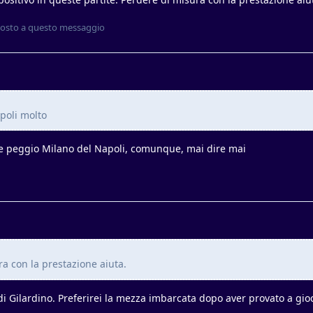
osto a questo messaggio
poli molto
se peggio Milano del Napoli, comunque, mai dire mai
a con la prestazione aiuta.
 di Gilardino. Preferirei la mezza imbarcata dopo aver provato a gi