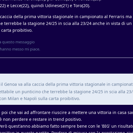
) e Lecce(22), quindi Udinese(21) e Toro(20).
a caccia della prima vittoria stagionale in campionato al Ferraris m
 terrebbe la stagione 24/25 in scia alla 23/24 anche in vista di un
carta proibitivo.
a questo messaggio
hanno messo mi piace
.
 il Genoa va alla caccia della prima vittoria stagionale in campionat
tabile un punticino che terrebbe la stagione 24/25 in scia alla 23
on Milan e Napoli sulla carta proibitivo.
te poi che vai ad affrontare riuscire a mettere una vittoria in casa s
 non perdere e restare in trend positivo.
erò quest'anno abbiamo fatto sempre bene con le 'BIG' un risultat
ositivo in queste partite. Perdere di misura con la prestazione aiu