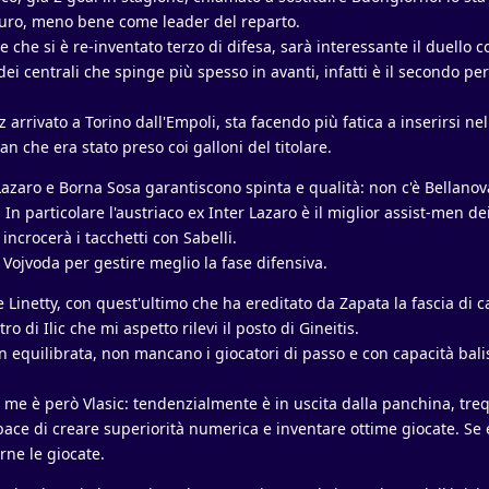
uro, meno bene come leader del reparto.
e che si è re-inventato terzo di difesa, sarà interessante il duello c
 dei centrali che spinge più spesso in avanti, infatti è il secondo per
z arrivato a Torino dall'Empoli, sta facendo più fatica a inserirsi n
an che era stato preso coi galloni del titolare.
Lazaro e Borna Sosa garantiscono spinta e qualità: non c'è Bellano
 In particolare l'austriaco ex Inter Lazaro è il miglior assist-men de
incrocerà i tacchetti con Sabelli.
ojvoda per gestire meglio la fase difensiva.
 Linetty, con quest'ultimo che ha ereditato da Zapata la fascia di c
o di Ilic che mi aspetto rilevi il posto di Gineitis.
equilibrata, non mancano i giocatori di passo e con capacità balis
 me è però Vlasic: tendenzialmente è in uscita dalla panchina, treq
ce di creare superiorità numerica e inventare ottime giocate. Se 
rne le giocate.