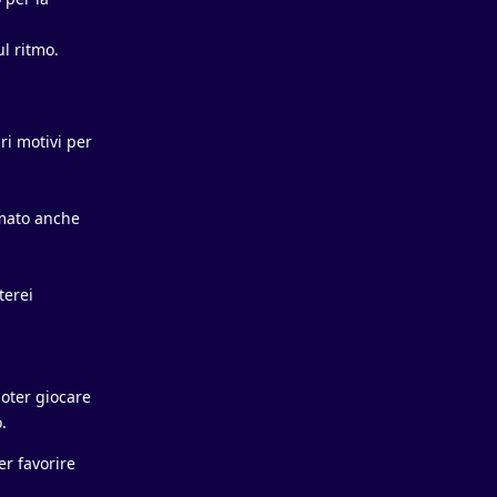
l ritmo.
ri motivi per
rmato anche
terei
poter giocare
.
er favorire