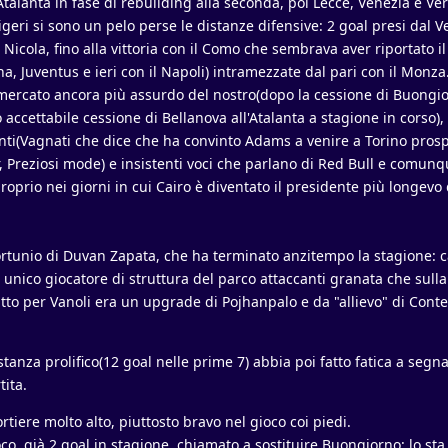
Atalanta in fase di rebuilding alla seconda, poi Lecce, Venezia e Ve
ligeri si sono un pelo perse le distanze difensive: 2 goal presi dal 
di Nicola, fino alla vittoria con il Como che sembrava aver riportato i
na, Juventus e ieri con il Napoli) intramezzate dal pari con il Monza
 mercato ancora più assurdo del nostro(dopo la cessione di Buongio
 accettabile cessione di Bellanova all'Atalanta a stagione in corso),
enti(Vagnati che dice che ha convinto Adams a venire a Torino pros
r, Preziosi mode) e insistenti voci che parlano di Red Bull e comunq
prio nei giorni in cui Cairo è diventato il presidente più longevo 
ortunio di Duvan Zapata, che ha terminato anzitempo la stagione: 
nico giocatore di struttura del parco attaccanti granata che sulla 
tto per Vanoli era un upgrade di Pojhanpalo e da "allievo" di Cont
tanza prolifico(12 goal nelle prime 7) abbia poi fatto fatica a segna
tita.
ortiere molto alto, piuttosto bravo nel gioco coi piedi.
co, già 2 goal in stagione, chiamato a sostituire Buongiorno: lo st