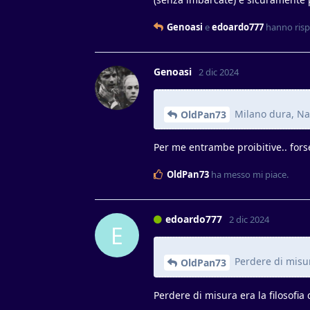
Genoasi
e
edoardo777
hanno risp
Genoasi
2 dic 2024
Milano dura, Na
OldPan73
Per me entrambe proibitive.. for
OldPan73
ha messo mi piace
.
edoardo777
2 dic 2024
E
Perdere di misur
OldPan73
Perdere di misura era la filosofia