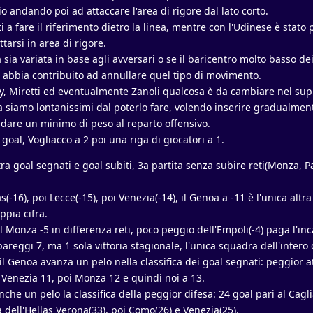
o andando poi ad attaccare l'area di rigore dal lato corto.
ti a fare il riferimento dietro la linea, mentre con l'Udinese è stato
arsi in area di rigore.
a sia variata in base agli avversari o se il baricentro molto basso dei
a, abbia contribuito ad annullare quel tipo di movimento.
, Miretti ed eventualmente Zanoli qualcosa è da cambiare nel sup
ia siamo lontanissimi dal poterlo fare, volendo inserire gradualment
r dare un minimo di peso al reparto offensivo.
oal, Vogliacco a 2 poi una riga di giocatori a 1.
tra goal segnati e goal subiti, 3a partita senza subire reti(Monza, 
s(-16), poi Lecce(-15), poi Venezia(-14), il Genoa a -11 è l'unica alt
ppia cifra.
 Monza -5 in differenza reti, poco peggio dell'Empoli(-4) paga l'inc
 pareggi 7, ma 1 sola vittoria stagionale, l'unica squadra dell'inter
 il Genoa avanza un pelo nella classifica dei goal segnati: peggior at
i Venezia 11, poi Monza 12 e quindi noi a 13.
che un pelo la classifica della peggior difesa: 24 goal pari al Cagli
 dell'Hellas Verona(33), poi Como(26) e Venezia(25).