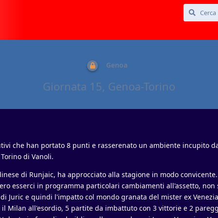
Genoa
Giornata 15, Genoa-Torino
cutivi che han portato 8 punti e rasserenato un ambiente incupito d
l Torino di Vanoli.
Udinese di Runjaic, ha approcciato alla stagione in modo convicente.
bero esserci in programma particolari cambiamenti all'assetto, non 
di Juric e quindi l'impatto col mondo granata del mister ex Venezia
l Milan all'esordio, 5 partite da imbattuto con 3 vittorie e 2 paregg