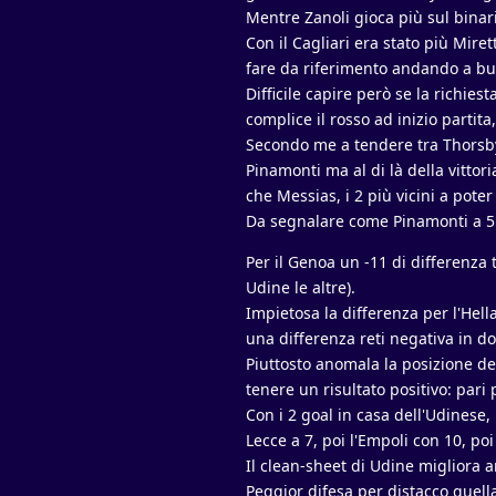
Mentre Zanoli gioca più sul binari
Con il Cagliari era stato più Miret
fare da riferimento andando a butt
Difficile capire però se la richiest
complice il rosso ad inizio partit
Secondo me a tendere tra Thorsby
Pinamonti ma al di là della vittor
che Messias, i 2 più vicini a pote
Da segnalare come Pinamonti a 5 g
Per il Genoa un -11 di differenza 
Udine le altre).
Impietosa la differenza per l'Hella
una differenza reti negativa in do
Piuttosto anomala la posizione del
tenere un risultato positivo: pari
Con i 2 goal in casa dell'Udinese,
Lecce a 7, poi l'Empoli con 10, po
Il clean-sheet di Udine migliora an
Peggior difesa per distacco quella