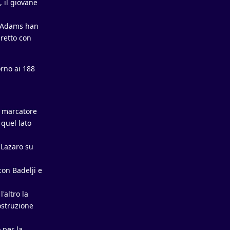
 il giovane
 e Adams han
iretto con
rno ai 188
r marcatore
 quel lato
 Lazaro su
con Badelji e
'altro la
ostruzione
 per la