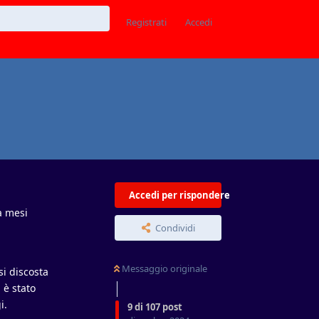
Registrati
Accedi
Accedi per rispondere
a mesi
Condividi
Messaggio originale
si discosta
 è stato
i.
9
di
107
post