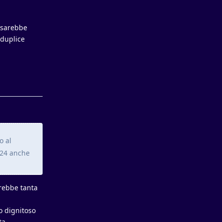
a sarebbe
 duplice
Rispondi
o al
/24 anche
arebbe tanta
o dignitoso
ta.