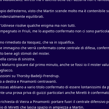
io dell'esterno, visto che Martin scende molto ma è contenibile su
 tendenzialmente equilibrati.
l'Udinese risolve qualche enigma ma non tutti.
pegnato in Friuli, me lo aspetto confermato non ci sono particola
lino rimediato da Vasquez, che va in squalifica.
 e immagino che verrà confermato come centrale di difesa, confe
o bene agli stimoli del mister.
lla corsia di sinistra.
 Maturro giocare dal primo minuto, anche se fossi io il mister valu
ogliacco.
ussioni su Thorsby-Badelji-Frendrup.
lto a destra e Pinamonti centravanti.
essias abbiano a vario titolo confermato di essere lontanissimi da 
e una prova priva di guizzi particolari anche Miretti è confermato
chiesta di Vieira a Pinamonti: portare fuori il centrale difensivo p
lio di Miretti che lascia spazio in ampiezza a Martin.