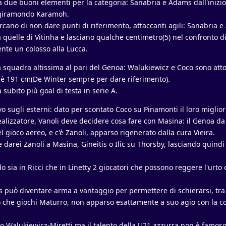
a due buoni elementi per la categoria: Sanabria e Adams dall'inizio,
il giramondo Karamoh.
ercano di non dare punti di riferimento, attaccanti agili: Sanabria
 a quelle di Vitinha e lasciano qualche centimetro(5) nel confronto d
nte un colosso alla Lucca.
 squadra altissima al pari del Genoa: Walukiewicz e Coco sono atto
 è 191 cm(De Winter sempre per dare riferimento).
 subito più goal di testa in serie A.
vo sugli esterni: dato per scontato Coco su Pinamonti il loro miglio
ealizzatore, Vanoli deve decidere cosa fare con Masina: il Genoa da
l gioco aereo, e c'è Zanoli, apparso rigenerato dalla cura Vieira.
 darei Zanoli a Masina, Gineitis o Ilic su Thorsby, lasciando quindi
o sia in Ricci che in Linetty 2 giocatori che possono reggere l'urto 
può diventare arma a vantaggio per permettere di schierarsi, tra l
to che giochi Maturro, non apparso esattamente a suo agio con la c
o Walukiewicz-Miretti ma il talento della U21 azzurra non è famoso