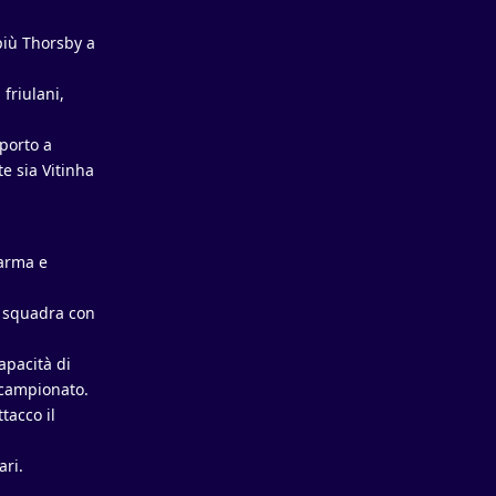
 più Thorsby a
 friulani,
porto a
e sia Vitinha
Parma e
ra squadra con
apacità di
o campionato.
tacco il
ari.