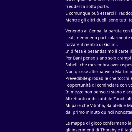
freddezza sotto porta.
E comunque può esserci il raddopp
Mentre gli altri duelli sono tutti
Venendo al Genoa: la partita con 
Leali, nemmeno particolarmente im
forzare il rientro di Gollini.
In difesa è pesantissimo il cartel
Per Bani penso siano solo crampi
Sabelli che mi sembra aver rispost
Non grosse alternative a Martin ne
Prevedibile\probabile che tocchi a
l'opportunità di cominciare con V
In mezzo non penso ci siano disc
Altrettanto indiscutibile Zanoli a
Mi pare che Vitinha, Balotelli e M
dal primo minuto quindi nonostant
Le mappe di gioco confermano la ri
gli inserimenti di Thorsby e il tag