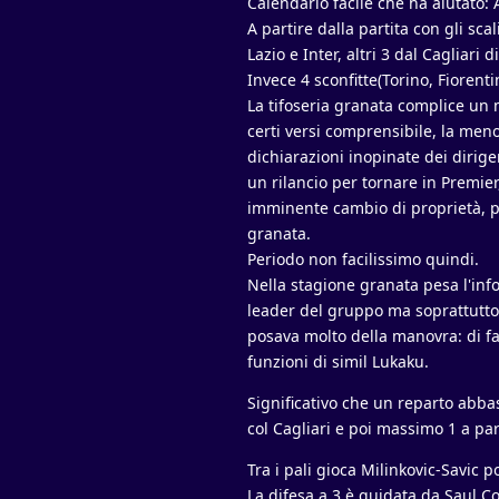
Calendario facile che ha aiutato: 
A partire dalla partita con gli sca
Lazio e Inter, altri 3 dal Cagliari 
Invece 4 sconfitte(Torino, Fiorenti
La tifoseria granata complice un
certi versi comprensibile, la meno
dichiarazioni inopinate dei dirig
un rilancio per tornare in Premie
imminente cambio di proprietà, pro
granata.
Periodo non facilissimo quindi.
Nella stagione granata pesa l'inf
leader del gruppo ma soprattutto u
posava molto della manovra: di fa
funzioni di simil Lukaku.
Significativo che un reparto abbas
col Cagliari e poi massimo 1 a par
Tra i pali gioca Milinkovic-Savic p
La difesa a 3 è guidata da Saul Co