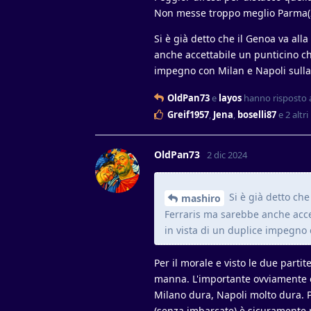
Non messe troppo meglio Parma(22
Si è già detto che il Genoa va all
anche accettabile un punticino che
impegno con Milan e Napoli sulla 
OldPan73
e
layos
hanno risposto 
Greif1957
,
Jena
,
boselli87
e
2
altri
OldPan73
2 dic 2024
Si è già detto che
mashiro
Ferraris ma sarebbe anche accet
in vista di un duplice impegno c
Per il morale e visto le due parti
manna. L'importante ovviamente è
Milano dura, Napoli molto dura. P
(senza imbarcate) è sicuramente p