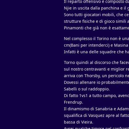
Il reparto offensivo è composto d
Njie in uscita dalla panchina e 
Sono tutti giocatori mobili, che c
strutture fisiche e di gioco simili
Pinamonti che già non è esattame
Nel complesso il Torino non è una
cm(Bani per intenderci) e Masina
Infatti è una delle squadre che ha
Torno quindi al discorso che face
sul nostro centravanti e miglior r
arriva con Thorsby, un pericolo ne
Dovessi allenare io probabilmente
Sabelli o sul raddoppio.
Di fatto 1vs1 a tutto campo, avend
Frendrup.
Il dinamismo di Sanabria e Adams 
squalifica di Vasquez apre al fat
bassa di Vieira.
Avrei qualche timore nel confront