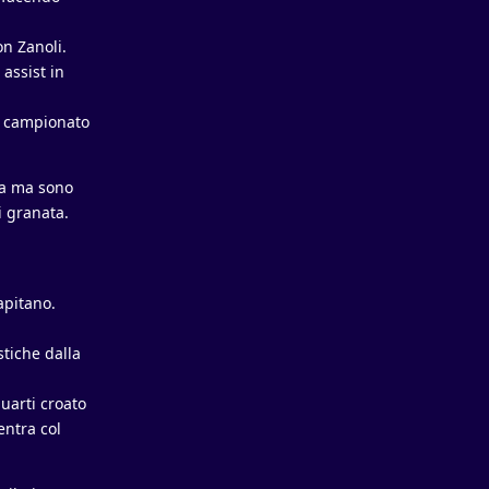
on Zanoli.
 assist in
el campionato
va ma sono
i granata.
apitano.
tiche dalla
uarti croato
entra col