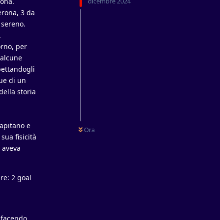
rona.
dicembre 2024
Verona, 3 da
l sereno.
.
rno, per
 alcune
pettandogli
ue di un
della storia
capitano e
Ora
sua fisicità
e aveva
re: 2 goal
a facendo