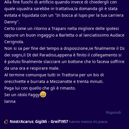
Alla fine fuochi di artificio quando invece di chiedergli con
quale squadra sarebbe in trattativa,la domanda gli è stata
evitata e liquidata con un "In bocca al lupo per la tua carriera
Danny".
Certo come un ritorno a Trapani nella migliore delle ipotesi
oppure un buon ingaggio a Barletta o al lanciatissimo Audace
Cerignola.
Non si sa per fine del tempo a disposizione,se finalmente il Ds
dei sogni,il Dt del Paradiso,appena è finito il collegamento si
è potuto finalmente slacciare un bottone che lo faceva soffrire
da una ora e respirare male.
Al termine comunque tutti in Trattoria per un bis di
orecchiette e burrata a Mezzanotte e trenta minuti.
Paga lui con quello che gli è rimasto.
Sei un idolo Faggy
Ianna
Rispondi
NostrAcarus
,
GigiMi
e
Greif1957
hanno messo mi piace
.