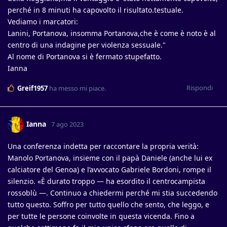
perché in 8 minuti ha capovolto il risultato.testuale.
Vediamo i marcatori:
Lanini, Portanova, insomma Portanova,che è come è noto è al
centro di una indagine per violenza sessuale."
Al nome di Portanova si è fermato stupefatto.
Ianna
Rispondi
Greif1957
ha messo mi piace
.
Ianna
7 ago 2023
Una conferenza indetta per raccontare la propria verità:
Manolo Portanova, insieme con il papà Daniele (anche lui ex
calciatore del Genoa) e l’avvocato Gabriele Bordoni, rompe il
silenzio. «È durato troppo — ha esordito il centrocampista
rossoblù —. Continuo a chiedermi perché mi stia succedendo
tutto questo. Soffro per tutto quello che sento, che leggo, e
per tutte le persone coinvolte in questa vicenda. Fino a