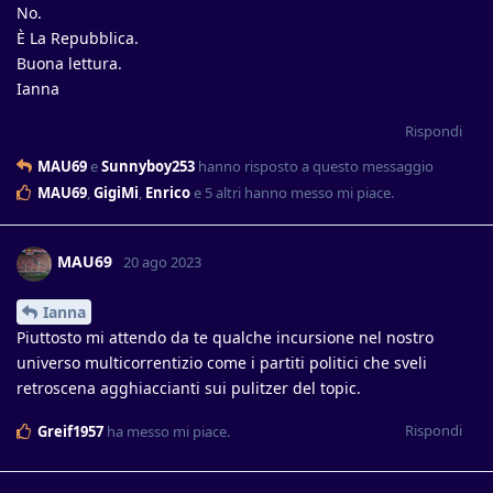
No.
È La Repubblica.
Buona lettura.
Ianna
Rispondi
MAU69
e
Sunnyboy253
hanno risposto a questo messaggio
MAU69
,
GigiMi
,
Enrico
e
5
altri
hanno messo mi piace
.
MAU69
20 ago 2023
Ianna
Piuttosto mi attendo da te qualche incursione nel nostro
universo multicorrentizio come i partiti politici che sveli
retroscena agghiaccianti sui pulitzer del topic.
Rispondi
Greif1957
ha messo mi piace
.