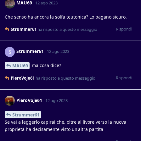
MAU69
12 ago 2023
Che senso ha ancora la solfa teutonica? Lo pagano sicuro.
Rispondi
Strummer61
ha risposto a questo messaggio
Strummer61
S
12 ago 2023
ma cosa dice?
MAU69
Rispondi
PieroVoje61
ha risposto a questo messaggio
PieroVoje61
12 ago 2023
Strummer61
Se vai a leggerlo capirai che, oltre al livore verso la nuova
proprietà ha decisamente visto un'altra partita