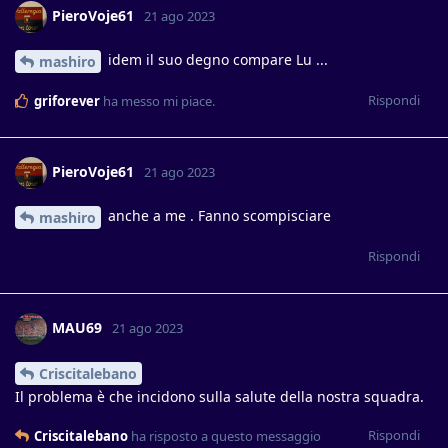
PieroVoje61
21 ago 2023
idem il suo degno compare Lu ...
mashiro
Rispondi
griforever
ha messo mi piace
.
PieroVoje61
21 ago 2023
anche a me . Fanno scompisciare
mashiro
Rispondi
MAU69
21 ago 2023
Criscitalebano
Il problema è che incidono sulla salute della nostra squadra.
Rispondi
Criscitalebano
ha risposto a questo messaggio