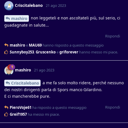
Criscitalebano
21 ago 2023
non leggeteli e non ascoltateli più, sul serio, ci
mashiro
guadagnate in salute...
Rispondi
mashiro
e
MAU69
hanno risposto a questo messaggio
Sunnyboy253
,
Gruscenko
e
griforever
hanno messo mi piace
.
mashiro
21 ago 2023
a me fa solo molto ridere, perché nessuno
Criscitalebano
dei nostri dirigenti parla di Spors manco Gilardino.
E ci mancherebbe pure.
Rispondi
PieroVoje61
ha risposto a questo messaggio
Greif1957
ha messo mi piace
.