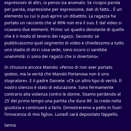
espressioni di altri, io penso sia anomalo. Se ricopio parola
per parola, espressione per espressione, dati di fatto… È un
elemento su cui si può aprire un dibattito. La ragazza ha
portato un racconto che al 90% non era il suo. E dal video si
ricavano due elementi. Primo: un quadro desolante di quello
che è il modo di tenersi dei ragazzi. Secondo: se
pubblicassimo quel segmento di video e chiedessimo a tutto
uno stadio di dirci cosa vede, sono sicuro ci sarebbe
unanimità: ci sono dei ragazzi che si divertono».
In chiusura ancora Manolo: «Penso di non aver portato
ipotesi, ma la verità che Manolo Portanova non è uno
stupratore». E il padre Daniele: «C’è un altro tipo di verità. Il
nostro silenzio è stato di educazione. Sono fermamente
contrario alla violenza contro le donne. Stiamo perdendo al
25’ del primo tempo una partita che dura 90’. Io credo nella
giustizia e continuerò a farlo. Dimostreremo a petto in fuori
l’innocenza di mio figlio». Lunedì sarà depositato l’appello.
Ianna