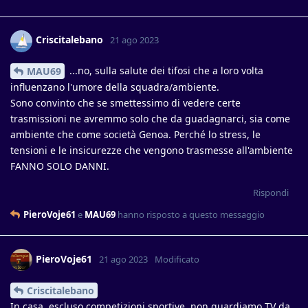
Criscitalebano
21 ago 2023
...no, sulla salute dei tifosi che a loro volta
MAU69
influenzano l'umore della squadra/ambiente.
Sono convinto che se smettessimo di vedere certe
trasmissioni ne avremmo solo che da guadagnarci, sia come
ambiente che come società Genoa. Perché lo stress, le
tensioni e le insicurezze che vengono trasmesse all'ambiente
FANNO SOLO DANNI.
Rispondi
PieroVoje61
e
MAU69
hanno risposto a questo messaggio
PieroVoje61
21 ago 2023
Modificato
Criscitalebano
In casa, escluso competizioni sportive, non guardiamo TV da