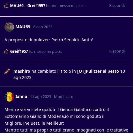
Rispondi
MAU69
e
Greif1957
hanno messo mi piace
.
MAU69
8 ago 2023
A proposito di pulitzer: Pietro Senaldi. Aiuto!
Rispondi
Greif1957
ha messo mi piace
.
mashiro
ha cambiato il titolo in
[OT]Pulitzer al pesto
10
ago 2023
.
Ianna
11 ago 2023
Modificato
Mentre voi vi siete goduti il Genoa Galattico contro il
Sottomarino Giallo di Modena,io mi sono goduto il
Migliore,The Best, le Meilleur:
Mentre tutti ma proprio tutti erano impegnati con le trattative