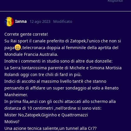
Rispondi
Ianna
12 ago 2023
Modificato
Correte gente correte!
Su Rai sport il canale preferito di Zatopek,l'unico che non si
paga
,telecronaca doppia al femminile della aprtita del
Mondiale Francia Australia.
Inoltre i commenti in studio sono di altre due donzelle:
La Serra lontanissima parente di Michele e Simona Mortisia
Rolandi oggi con tre chili di fard in più.
Indici di ascolto al massimo livello tant'è che stanno
pensando di affidare un super sondaggio al volo a Renato
Manheimer.
In prima fila,anzi con gli occhi attaccati allo schermo alla
distanza di 10 centimetri ,nell'ordine si sono visti:
Mister No,Zatopek.Giginho e Quattromazzi
Motivo?
Una azione tecnica saliente,un tunnel alla Cr7?