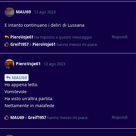
MAU69
12 ago 2023
E intanto continuano i deliri di Lussana
Rispondi
PieroVoje61
ha risposto a questo messaggio
Greif1957
e
PieroVoje61
hanno messo mi piace
.
PieroVoje61
12 ago 2023
MAU69
Ho appena letto.
Vomitevole
Ha visto un'altra partita.
Nettamente in malafede
Rispondi
MAU69
e
Greif1957
hanno messo mi piace
.