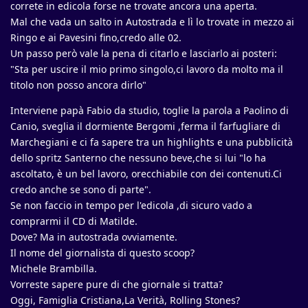
correte in edicola forse ne trovate ancora una aperta.
Mal che vada un salto in Autostrada e lì lo trovate in mezzo ai
Ringo e ai Pavesini fino,credo alle 02.
Un passo però vale la pena di citarlo e lasciarlo ai posteri:
"Sta per uscire il mio primo singolo,ci lavoro da molto ma il
titolo non posso ancora dirlo"
Interviene papà Fabio da studio, toglie la parola a Paolino di
Canio, sveglia il dormiente Bergomi ,ferma il farfugliare di
Marchegiani e ci fa sapere tra un highlights e una pubblicità
dello spritz Santerno che nessuno beve,che si lui "lo ha
ascoltato, è un bel lavoro, orecchiabile con dei contenuti.Ci
credo anche se sono di parte".
Se non faccio in tempo per l'edicola ,di sicuro vado a
comprarmi il CD di Matilde.
Dove? Ma in autostrada ovviamente.
Il nome del giornalista di questo scoop?
Michele Brambilla.
Vorreste sapere pure di che giornale si tratta?
Oggi, Famiglia Cristiana,La Verità, Rolling Stones?