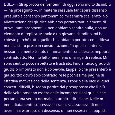
Lidl…». «Gli approcci dei ventenni di oggi sono molto disinibiti
— ha proseguito —, in materia sessuale far capire dissenso
presunto e consenso pantomimico mi sembra scellerato. Noi
all’attenzione del giudice abbiamo portato tanti elementi di
prova, tanti argomenti. E non abbiamo sentito nulla, non un
elemento di replica. Manolo è un giovane cittadino, mi ha
chiesto perché tutto quello che abbiamo portato come difesa
non sia stato preso in considerazione. In quella sentenza
nessun elemento è stato minimamente considerato, neppure
contraddetto. Non ho letto nemmeno una riga di replica. Mi
sono sentito poco rispettato e frustrato. Fino al terzo grado di
giudizio l’imputato non è colpevole. L’appello che presenterò è
già scritto: dovrò solo contraddire le pochissime pagine di
effettiva motivazione della sentenza. Proprio alla luce di quei
concetti difficili, bisogna partire dal presupposto che il più
delle volte possano essere delle incomprensioni quelle che
portano una serata normale in un’altra direzione. Nelle ore
immediatamente successive la ragazza assumeva di non
avere mai espresso un dissenso, di non essersi mai opposta,