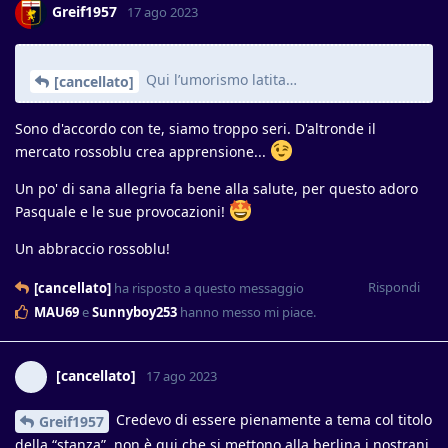
Greif1957
17 ago 2023
Qui l’umorismo latita…
[cancellato]
Sono d'accordo con te, siamo troppo seri. D'altronde il
mercato rossoblu crea apprensione...
Un po' di sana allegria fa bene alla salute, per questo adoro
Pasquale e le sue provocazioni!
Un abbraccio rossoblu!
Rispondi
[cancellato]
ha risposto a questo messaggio
MAU69
e
Sunnyboy253
hanno messo mi piace
.
[cancellato]
17 ago 2023
Credevo di essere pienamente a tema col titolo
Greif1957
della “stanza”, non è qui che si mettono alla berlina i nostrani