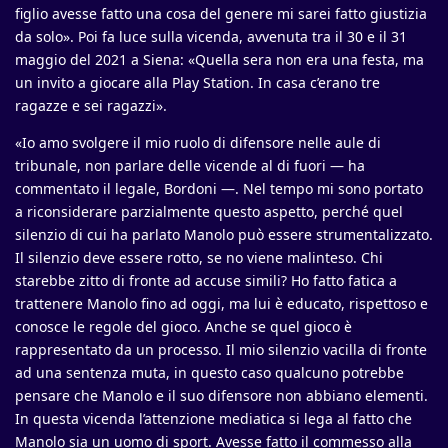
figlio avesse fatto una cosa del genere mi sarei fatto giustizia
da solo». Poi fa luce sulla vicenda, avvenuta tra il 30 e il 31
maggio del 2021 a Siena: «Quella sera non era una festa, ma
un invito a giocare alla Play Station. In casa c’erano tre
ragazze e sei ragazzi».
«Io amo svolgere il mio ruolo di difensore nelle aule di
tribunale, non parlare delle vicende al di fuori — ha
commentato il legale, Bordoni —. Nel tempo mi sono portato
a riconsiderare parzialmente questo aspetto, perché quel
silenzio di cui ha parlato Manolo può essere strumentalizzato.
Il silenzio deve essere rotto, se no viene malinteso. Chi
starebbe zitto di fronte ad accuse simili? Ho fatto fatica a
trattenere Manolo fino ad oggi, ma lui è educato, rispettoso e
conosce le regole del gioco. Anche se quel gioco è
rappresentato da un processo. Il mio silenzio vacilla di fronte
ad una sentenza muta, in questo caso qualcuno potrebbe
pensare che Manolo e il suo difensore non abbiano elementi.
In questa vicenda l’attenzione mediatica si lega al fatto che
Manolo sia un uomo di sport. Avesse fatto il commesso alla