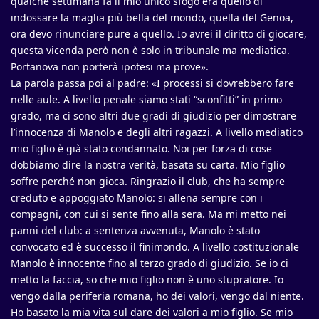
qualche settimana fa il mio unico sfogo era quello di
indossare la maglia più bella del mondo, quella del Genoa,
ora devo rinunciare pure a quello. Io avrei il diritto di giocare,
questa vicenda però non è solo in tribunale ma mediatica.
Portanova non porterà ipotesi ma prove».
La parola passa poi al padre: «I processi si dovrebbero fare
nelle aule. A livello penale siamo stati “sconfitti” in primo
grado, ma ci sono altri due gradi di giudizio per dimostrare
l’innocenza di Manolo e degli altri ragazzi. A livello mediatico
mio figlio è già stato condannato. Noi per forza di cose
dobbiamo dire la nostra verità, basata su carta. Mio figlio
soffre perché non gioca. Ringrazio il club, che ha sempre
creduto e appoggiato Manolo: si allena sempre con i
compagni, con cui si sente fino alla sera. Ma mi metto nei
panni del club: a sentenza avvenuta, Manolo è stato
convocato ed è successo il finimondo. A livello costituzionale
Manolo è innocente fino al terzo grado di giudizio. Se io ci
metto la faccia, so che mio figlio non è uno stupratore. Io
vengo dalla periferia romana, ho dei valori, vengo dal niente.
Ho basato la mia vita sul dare dei valori a mio figlio. Se mio