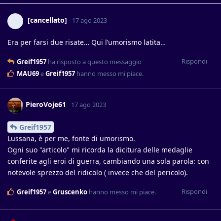
[cancellato]
17 ago 2023
Era per farsi due risate… Qui l’umorismo latita…
Rispondi
Greif1957
ha risposto a questo messaggio
MAU69
e
Greif1957
hanno messo mi piace
.
PieroVoje61
17 ago 2023
Greif1957
Lussana, è per me, fonte di umorismo.
Ogni suo "articolo" mi ricorda la dicitura delle medaglie
conferite agli eroi di guerra, cambiando una sola parola: con
notevole sprezzo del ridicolo ( invece che del pericolo).
Rispondi
Greif1957
e
Gruscenko
hanno messo mi piace
.