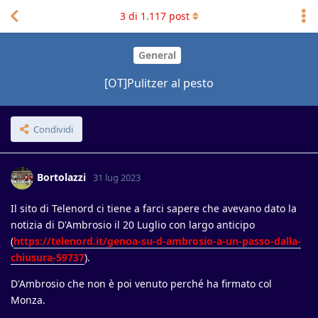
3
di
1.117
post
General
[OT]Pulitzer al pesto
Condividi
Bortolazzi
31 lug 2023
Il sito di Telenord ci tiene a farci sapere che avevano dato la
notizia di D'Ambrosio il 20 Luglio con largo anticipo
(
https://telenord.it/genoa-su-d-ambrosio-a-un-passo-dalla-
chiusura-59737
).
D'Ambrosio che non è poi venuto perché ha firmato col
Monza.