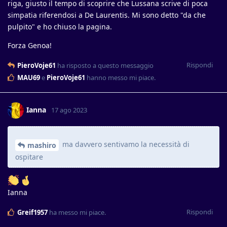
riga, giusto il tempo di scoprire che Lussana scrive di poca
simpatia riferendosi a De Laurentis. Mi sono detto "da che
pulpito" e ho chiuso la pagina.
Forza Genoa!
Rispondi
PieroVoje61
ha risposto a questo messaggio
MAU69
e
PieroVoje61
hanno messo mi piace
.
Ianna
17 ago 2023
ma davvero sentivamo la necessità di
mashiro
ospitare
Ianna
Rispondi
Greif1957
ha messo mi piace
.