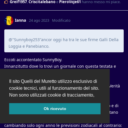
Greif1957
,
Criscitalebano
e
PieroVoje61
hanno messo mi piace
.
Ianna
24 ago 2023
Modificato
@"Sunnyboy253"ancor oggi ha tra le sue firme Galli Della
Loggia e Panebianco.
Eccoti accontentato SunnyBoy.
Innanzitutto dove lo trovi un giornale con questa testata e
blasone che ti vende le notizie ad 1 Euro al mese?
Un affare o una svendita?
Il sito Quelli del Muretto utilizzo esclusivo di
Non oso immaginare quanto possa costare Leggo o la Verità
cookie tecnici, utili al funzionamento del sito.
di Belpietro.
Non sono utilizzati cookie di tracciamento,
0.10 centesimi all'anno?
Se scorri la edizione on line ,verso il basso trovi di tutto e di
Ok ricevuto
più, fino all'Oroscopo di Paolo Vox( che sia il cugino lontano
parente di Bono? ), che sono praticamente le stesse
cambiando solo ogni anno le previsioni zodiacali al contrario: