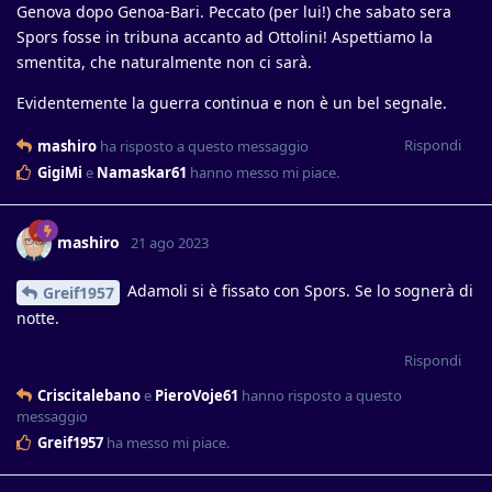
Genova dopo Genoa-Bari. Peccato (per lui!) che sabato sera
Spors fosse in tribuna accanto ad Ottolini! Aspettiamo la
smentita, che naturalmente non ci sarà.
Evidentemente la guerra continua e non è un bel segnale.
Rispondi
mashiro
ha risposto a questo messaggio
GigiMi
e
Namaskar61
hanno messo mi piace
.
mashiro
21 ago 2023
Adamoli si è fissato con Spors. Se lo sognerà di
Greif1957
notte.
Rispondi
Criscitalebano
e
PieroVoje61
hanno risposto a questo
messaggio
Greif1957
ha messo mi piace
.