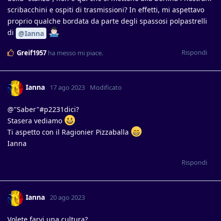
scribacchini e ospiti di trasmissioni? In effetti, mi aspettavo
proprio qualche bordata da parte degli spassosi polpastrelli
di
@Ianna
Rispondi
Greif1957
ha messo mi piace
.
Ianna
17 ago 2023
Modificato
@"Saber"#p2231dici?
Stasera vediamo
Ti aspetto con il Ragionier Pizzaballa
Ianna
Rispondi
Ianna
20 ago 2023
Volete farvi una cultura?