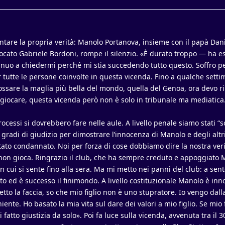
tare la propria verità: Manolo Portanova, insieme con il papà Dan
vvocato Gabriele Bordoni, rompe il silenzio. «È durato troppo — ha es
nuo a chiedermi perché mi stia succedendo tutto questo. Soffro pe
 tutte le persone coinvolte in questa vicenda. Fino a qualche settim
ossare la maglia più bella del mondo, quella del Genoa, ora devo r
 di giocare, questa vicenda però non è solo in tribunale ma mediatic
ocessi si dovrebbero fare nelle aule. A livello penale siamo stati “sc
gradi di giudizio per dimostrare l’innocenza di Manolo e degli altri
 stato condannato. Noi per forza di cose dobbiamo dire la nostra ver
é non gioca. Ringrazio il club, che ha sempre creduto e appoggiato 
 cui si sente fino alla sera. Ma mi metto nei panni del club: a sen
o ed è successo il finimondo. A livello costituzionale Manolo è inno
etto la faccia, so che mio figlio non è uno stupratore. Io vengo dall
ente. Ho basato la mia vita sul dare dei valori a mio figlio. Se mio 
fatto giustizia da solo». Poi fa luce sulla vicenda, avvenuta tra il 30