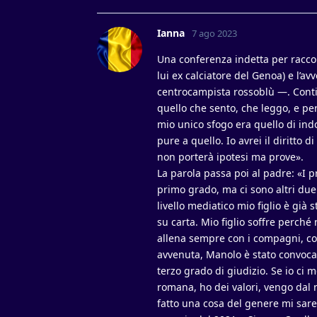
Ianna
7 ago 2023
Una conferenza indetta per raccon
lui ex calciatore del Genoa) e l’a
centrocampista rossoblù —. Conti
quello che sento, che leggo, e per
mio unico sfogo era quello di ind
pure a quello. Io avrei il diritto
non porterà ipotesi ma prove».
La parola passa poi al padre: «I pr
primo grado, ma ci sono altri due 
livello mediatico mio figlio è già
su carta. Mio figlio soffre perch
allena sempre con i compagni, con
avvenuta, Manolo è stato convocat
terzo grado di giudizio. Se io ci m
romana, ho dei valori, vengo dal ni
fatto una cosa del genere mi sarei 