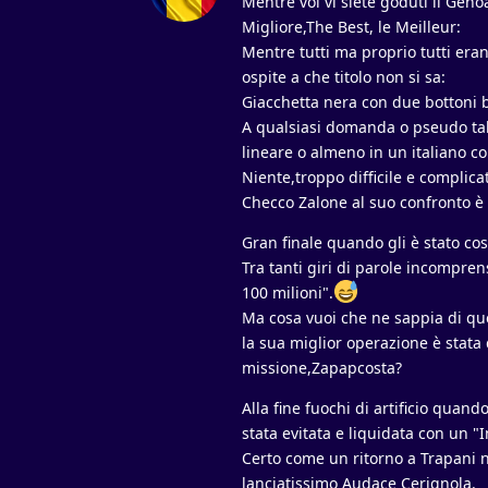
Mentre voi vi siete goduti il Geno
Migliore,The Best, le Meilleur:
Mentre tutti ma proprio tutti eran
ospite a che titolo non si sa:
Giacchetta nera con due bottoni b
A qualsiasi domanda o pseudo tale 
lineare o almeno in un italiano c
Niente,troppo difficile e complica
Checco Zalone al suo confronto è 
Gran finale quando gli è stato co
Tra tanti giri di parole incompren
100 milioni".
Ma cosa vuoi che ne sappia di ques
la sua miglior operazione è stata
missione,Zapapcosta?
Alla fine fuochi di artificio quan
stata evitata e liquidata con un "
Certo come un ritorno a Trapani n
lanciatissimo Audace Cerignola.