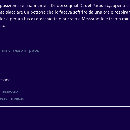
posizione,se finalmente il Ds dei sogni,il Dt del Paradiso,appena è fi
te slacciare un bottone che lo faceva soffrire da una ora e respira
toria per un bis di orecchiette e burrata a Mezzanotte e trenta min
sto.
hanno messo mi piace
.
ussana
 messaggio
sso mi piace
.