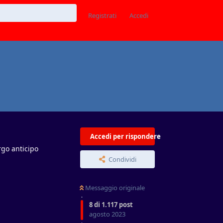
Registrati
Accedi
Accedi per rispondere
rgo anticipo
Condividi
Messaggio originale
8
di
1.117
post
agosto 2023