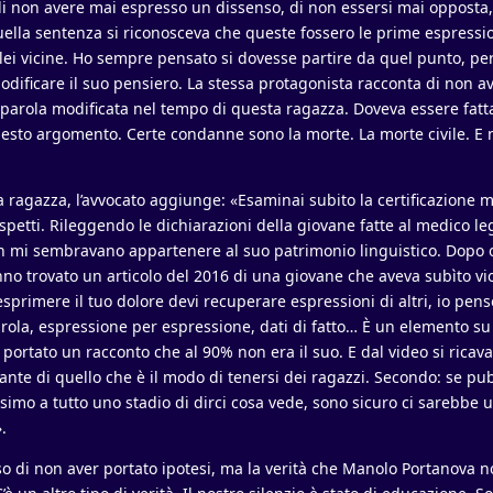
i non avere mai espresso un dissenso, di non essersi mai opposta,
quella sentenza si riconosceva che queste fossero le prime espressio
ei vicine. Ho sempre pensato si dovesse partire da quel punto, pe
odificare il suo pensiero. La stessa protagonista racconta di non a
 parola modificata nel tempo di questa ragazza. Doveva essere fatt
esto argomento. Certe condanne sono la morte. La morte civile. E 
a ragazza, l’avvocato aggiunge: «Esaminai subito la certificazione 
 aspetti. Rileggendo le dichiarazioni della giovane fatte al medico l
n mi sembravano appartenere al suo patrimonio linguistico. Dopo o
nno trovato un articolo del 2016 di una giovane che aveva subìto vi
esprimere il tuo dolore devi recuperare espressioni di altri, io pens
rola, espressione per espressione, dati di fatto… È un elemento su 
 portato un racconto che al 90% non era il suo. E dal video si rica
nte di quello che è il modo di tenersi dei ragazzi. Secondo: se pu
imo a tutto uno stadio di dirci cosa vede, sono sicuro ci sarebbe u
.
o di non aver portato ipotesi, ma la verità che Manolo Portanova 