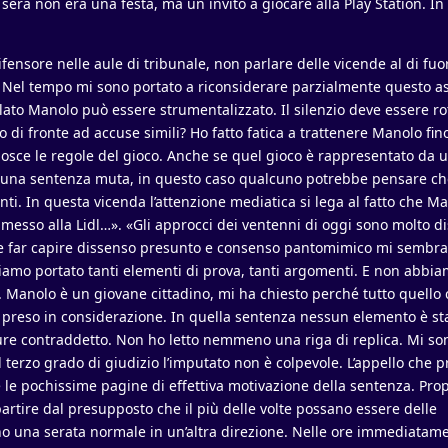
era non era una festa, ma un invito a giocare alla Play Station. In
ifensore nelle aule di tribunale, non parlare delle vicende al di fu
 Nel tempo mi sono portato a riconsiderare parzialmente questo as
lato Manolo può essere strumentalizzato. Il silenzio deve essere ro
o di fronte ad accuse simili? Ho fatto fatica a trattenere Manolo fin
nosce le regole del gioco. Anche se quel gioco è rappresentato da 
 ad una sentenza muta, in questo caso qualcuno potrebbe pensare ch
i. In questa vicenda l’attenzione mediatica si lega al fatto che Ma
mmesso alla Lidl…». «Gli approcci dei ventenni di oggi sono molto di
e far capire dissenso presunto e consenso pantomimico mi sembra 
biamo portato tanti elementi di prova, tanti argomenti. E non abbia
. Manolo è un giovane cittadino, mi ha chiesto perché tutto quell
 preso in considerazione. In quella sentenza nessun elemento è st
e contraddetto. Non ho letto nemmeno una riga di replica. Mi son
al terzo grado di giudizio l’imputato non è colpevole. L’appello che 
e le pochissime pagine di effettiva motivazione della sentenza. Prop
 partire dal presupposto che il più delle volte possano essere delle
o una serata normale in un’altra direzione. Nelle ore immediatam