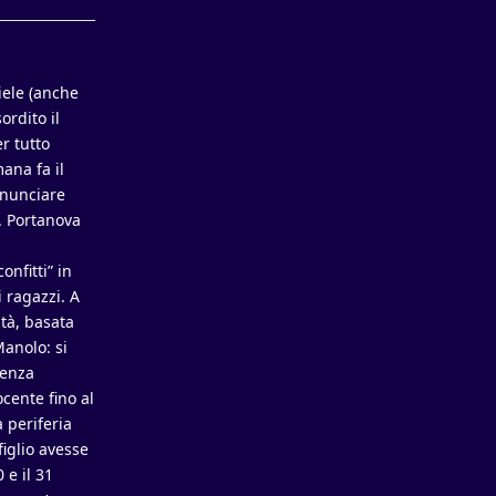
iele (anche
ordito il
r tutto
ana fa il
inunciare
a. Portanova
onfitti” in
 ragazzi. A
ità, basata
Manolo: si
tenza
cente fino al
a periferia
figlio avesse
 e il 31