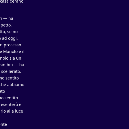
 casa c’erano
ori — ha
petto,
tto, se no
o ad oggi,
un processo.
e Manolo e il
nolo sia un
sinibiti — ha
scellerato.
mo sentito
o che abbiamo
ato
o sentito
presenterò è
rio alla luce
ente