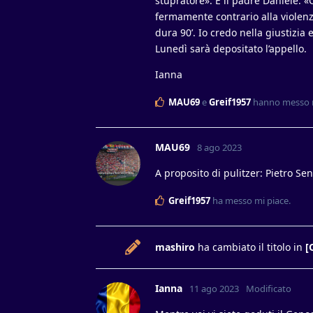
stupratore». E il padre Daniele: «C
fermamente contrario alla violen
dura 90’. Io credo nella giustizia 
Lunedì sarà depositato l’appello.
Ianna
MAU69
e
Greif1957
hanno messo m
MAU69
8 ago 2023
A proposito di pulitzer: Pietro Sen
Greif1957
ha messo mi piace
.
mashiro
ha cambiato il titolo in
[
Ianna
11 ago 2023
Modificato