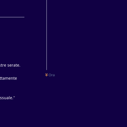
Rispondi
stre serate.
Ora
ettamente
ssuale."
Rispondi