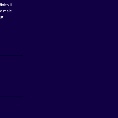
nito il
re male.
uti.
Rispondi
Rispondi