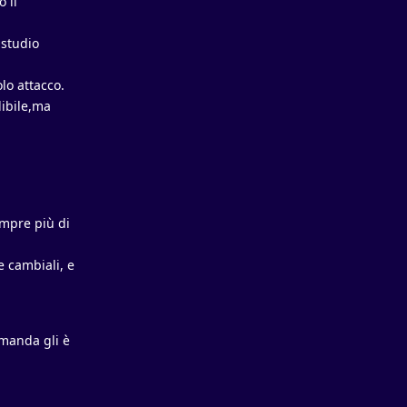
 il
 studio
lo attacco.
dibile,ma
empre più di
e cambiali, e
omanda gli è