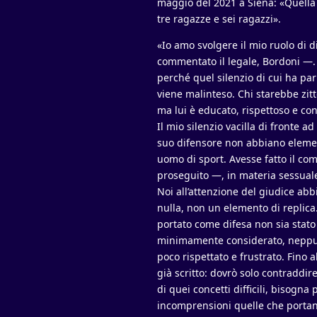
maggio del 2021 a Siena: «Quella s
tre ragazze e sei ragazzi».
«Io amo svolgere il mio ruolo di d
commentato il legale, Bordoni —.
perché quel silenzio di cui ha par
viene malinteso. Chi starebbe zitt
ma lui è educato, rispettoso e co
Il mio silenzio vacilla di fronte
suo difensore non abbiano element
uomo di sport. Avesse fatto il co
proseguito —, in materia sessual
Noi all’attenzione del giudice ab
nulla, non un elemento di replica
portato come difesa non sia stato
minimamente considerato, neppur
poco rispettato e frustrato. Fino 
già scritto: dovrò solo contraddir
di quei concetti difficili, bisogna
incomprensioni quelle che portan