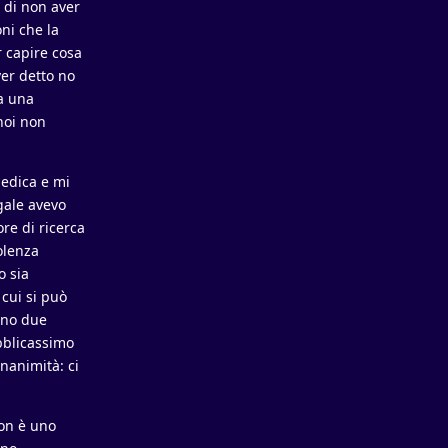
 di non aver
ni che la
r capire cosa
ver detto no
a una
noi non
medica e mi
egale avevo
re di ricerca
olenza
o sia
cui si può
vano due
bblicassimo
nanimità: ci
non è uno