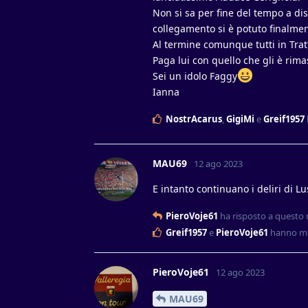
Non si sa per fine del tempo a dis
collegamento si è potuto finalmen
Al termine comunque tutti in Trat
Paga lui con quello che gli è rima
Sei un idolo Faggy
Ianna
NostrAcarus
,
GigiMi
e
Greif1957
MAU69
12 ago 2023
E intanto continuano i deliri di L
PieroVoje61
ha risposto a questo
Greif1957
e
PieroVoje61
hanno me
PieroVoje61
12 ago 2023
MAU69