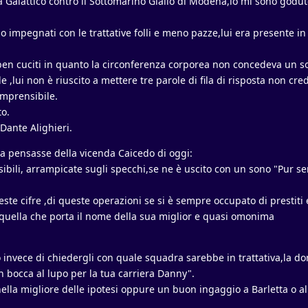
a Galattico contro il Sottomarino Giallo di Modena,io mi sono goduto
o impegnati con le trattative folli e meno pazze,lui era presente in
en cuciti in quanto la circonferenza corporea non concedeva un so
,lui non è riuscito a mettere tre parole di fila di risposta non cre
omprensibile.
to.
Dante Alighieri.
sa pensasse della vicenda Caicedo di oggi:
sibili, arrampicate sugli specchi,se ne è uscito con un sono "Pur s
te cifre ,di queste operazioni se si è sempre occupato di prestiti 
 quella che porta il nome della sua miglior e quasi omonima
do invece di chiedergli con quale squadra sarebbe in trattativa,la d
In bocca al lupo per la tua carriera Danny".
ella migliore delle ipotesi oppure un buon ingaggio a Barletta o al