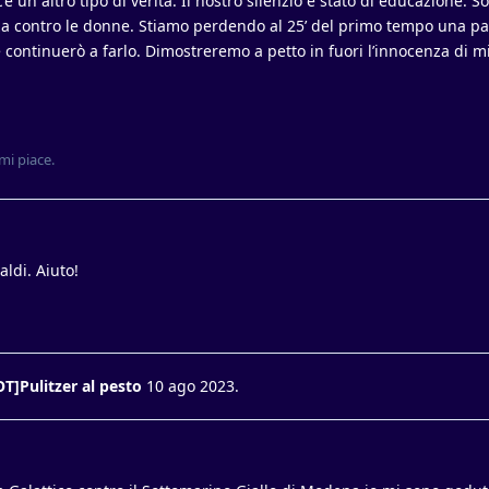
’è un altro tipo di verità. Il nostro silenzio è stato di educazione. S
za contro le donne. Stiamo perdendo al 25’ del primo tempo una pa
e continuerò a farlo. Dimostreremo a petto in fuori l’innocenza di mi
i piace
.
aldi. Aiuto!
OT]Pulitzer al pesto
10 ago 2023
.