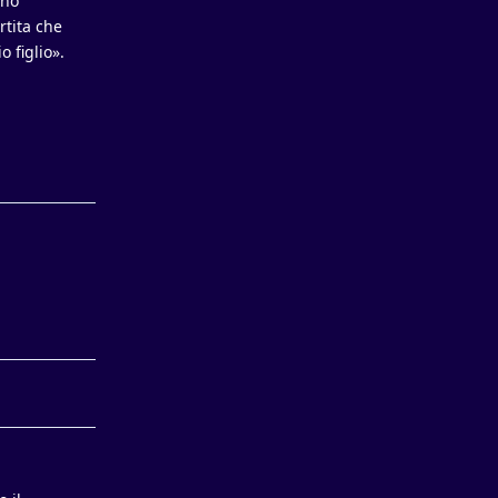
ono
rtita che
o figlio».
Rispondi
Rispondi