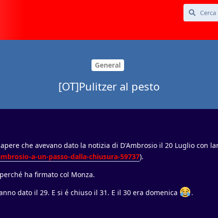
General
[OT]Pulitzer al pesto
i sapere che avevano dato la notizia di D'Ambrosio il 20 Luglio con la
-ambrosio-a-un-passo-dalla-chiusura-59737
).
perché ha firmato col Monza.
nno dato il 29. E si é chiuso il 31. E il 30 era domenica
.