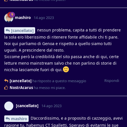
mashiro
14 ago 2023
nessun problema, capita a tutti di prendere
[cancellato]
la sola e/o liberissimo di ritenere fonte affidabile chi ti pare.
Noi qui parliamo di Genoa e rispetto a quello siamo tutti
uguali. A prescindere dal resto.
Siccome però la credibilità del sito passa anche di qui, certe
letture meno mainstream salvo che non parlino di storie di
nicchia lasciamole fuori di qui.
Rispondi
[cancellato]
ha risposto a questo messaggio
NostrAcarus
ha messo mi piace
.
[cancellato]
14 ago 2023
D’accordissimo, e a proposito di cazzeggio, avevi
mashiro
ragione tu, habemus CT Spalletti. Speravo di evitarmi le sue