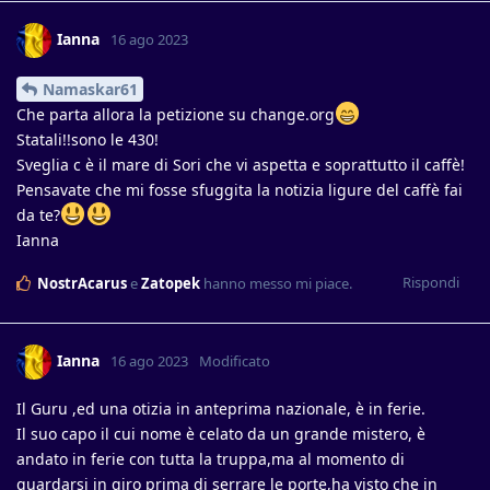
Ianna
16 ago 2023
Namaskar61
Che parta allora la petizione su change.org
Statali!!sono le 430!
Sveglia c è il mare di Sori che vi aspetta e soprattutto il caffè!
Pensavate che mi fosse sfuggita la notizia ligure del caffè fai
da te?
Ianna
Rispondi
NostrAcarus
e
Zatopek
hanno messo mi piace
.
Ianna
16 ago 2023
Modificato
Il Guru ,ed una otizia in anteprima nazionale, è in ferie.
Il suo capo il cui nome è celato da un grande mistero, è
andato in ferie con tutta la truppa,ma al momento di
guardarsi in giro prima di serrare le porte,ha visto che in