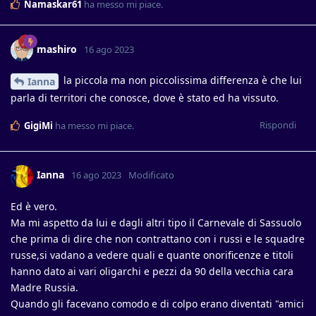
Namaskar61
ha messo mi piace
.
mashiro
16 ago 2023
la piccola ma non piccolissima differenza è che lui
Ianna
parla di territori che conosce, dove è stato ed ha vissuto.
Rispondi
GigiMi
ha messo mi piace
.
Ianna
16 ago 2023
Modificato
Ed è vero.
Ma mi aspetto da lui e dagli altri tipo il Carnevale di Sassuolo
che prima di dire che non contrattano con i russi e le squadre
russe,si vadano a vedere quali e quante onorificenze e titoli
hanno dato ai vari oligarchi e pezzi da 90 della vecchia cara
Madre Russia.
Quando gli facevano comodo e di colpo erano diventati "amici