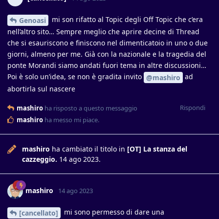
mi son rifatto al Topic degli Off Topic che c’era
Genoasi
nell’altro sito… Sempre meglio che aprire decine di Thread
che si esauriscono e finiscono nel dimenticatoio in uno o due
giorni, almeno per me. Già con la nazionale e la tragedia del
ponte Morandi siamo andati fuori tema in altre discussioni…
Poi è solo un’idea, se non è gradita invito
ad
@mashiro
abortirla sul nascere
Rispondi
mashiro
ha risposto a questo messaggio
mashiro
ha messo mi piace
.
mashiro
ha cambiato il titolo in
[OT] La stanza del
cazzeggio.
14 ago 2023
.
mashiro
14 ago 2023
mi sono permesso di dare una
[cancellato]