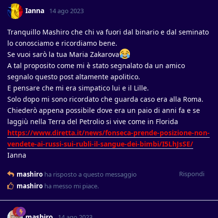
Ianna
14 ago 2023
Tranquillo Mashiro che chi va fuori dal binario e dal seminato
lo conosciamo e ricordiamo bene.
Se vuoi sarò la tua Maria Zakarova
A tal proposito come mi è stato segnalato da un amico
segnalo questo post altamente apolitico.
E pensare che mi era simpatico lui e il Lille.
Solo dopo mi sono ricordato che guarda caso era alla Roma.
Chiederò appena possibile dove era un paio di anni fa e se
laggiù nella Terra del Petrolio si vive come in Florida
https://www.diretta.it/news/fonseca-prende-posizione-non-
vendete-ai-russi-sui-rubli-il-sangue-dei-bimbi/I5LhJsSE/
Ianna
Rispondi
mashiro
ha risposto a questo messaggio
mashiro
ha messo mi piace
.
mashiro
14 ago 2023