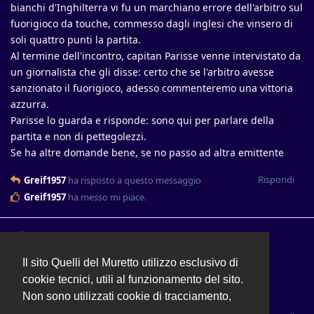
bianchi d'Inghilterra vi fu un marchiano errore dell'arbitro sul
fuorigioco da touche, commesso dagli inglesi che vinsero di
soli quattro punti la partita.
Al termine dell'incontro, capitan Parisse venne intervistato da
un giornalista che gli disse: certo che se l'arbitro avesse
sanzionato il fuorigioco, adesso commenteremo una vittoria
azzurra.
Parisse lo guarda e risponde: sono qui per parlare della
partita e non di pettegolezzi.
Se ha altre domande bene, se no passo ad altra emittente
Rispondi
Greif1957
ha risposto a questo messaggio
Greif1957
ha messo mi piace
.
MAU69
17 ago 2023
Il sito Quelli del Muretto utilizzo esclusivo di
Ianna
cookie tecnici, utili al funzionamento del sito.
Non che il River scherzi..
Non sono utilizzati cookie di tracciamento,