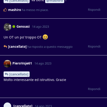
[cancellato]
@mashiro
Rispondi
mashiro
ha messo mi piace
.
Genoasi
14 ago 2023
Un OT un po’ troppo OT
Rispondi
[cancellato]
ha risposto a questo messaggio
PieroVoje61
14 ago 2023
[cancellato]
Molto interessante ed istruttivo. Grazie
Rispondi
[cancellato]
14 ago 2023