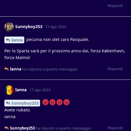
Rispondi
Sunnyboy253
17 ago 2023
pecunia non olet caro Pasquale.
Ianna
Per lo Sparta sarà per il prossimo anno dai, forza København,
forza Malmö!
Rispondi
Ianna
ha risposto a questo messaggio
Ianna
17 ago 2023
Sunnyboy253
Avete rubato.
ianna
Rispondi
Sunnyboy253
ha risposto a questo messaggio