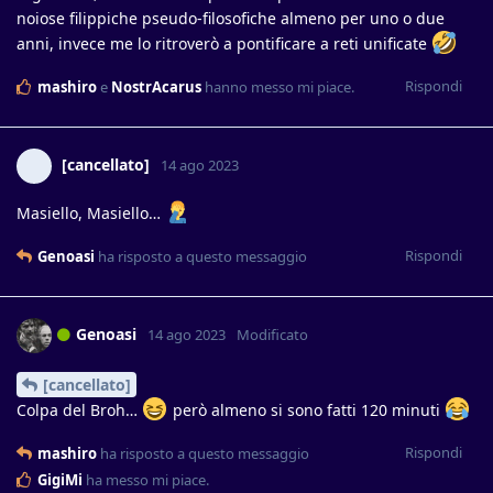
noiose filippiche pseudo-filosofiche almeno per uno o due
anni, invece me lo ritroverò a pontificare a reti unificate
Rispondi
mashiro
e
NostrAcarus
hanno messo mi piace
.
[cancellato]
14 ago 2023
Masiello, Masiello…
Rispondi
Genoasi
ha risposto a questo messaggio
Genoasi
14 ago 2023
Modificato
[cancellato]
Colpa del Broh…
però almeno si sono fatti 120 minuti
Rispondi
mashiro
ha risposto a questo messaggio
GigiMi
ha messo mi piace
.