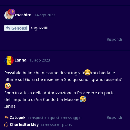
mashiro
14 ago 2023
ragazziiii
Genoasi
Rispondi
Ianna
15 ago 2023
Possibile belin che nessuno di voi ingrati
mi chieda le
ultime sul Guru che insieme a Shojgu sono i grandi assenti?
Sono in attesa della Autorizzazione a Procedere da parte
dell'inquilino di Via Condotti a Masone
Ianna
Rispondi
Zatopek
ha risposto a questo messaggio
CharlesBarkley
ha messo mi piace
.