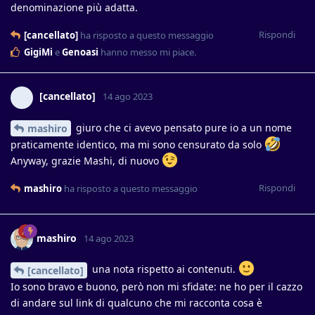
denominazione più adatta.
Rispondi
[cancellato]
ha risposto a questo messaggio
GigiMi
e
Genoasi
hanno messo mi piace
.
[cancellato]
14 ago 2023
giuro che ci avevo pensato pure io a un nome
mashiro
praticamente identico, ma mi sono censurato da solo
Anyway, grazie Mashi, di nuovo
Rispondi
mashiro
ha risposto a questo messaggio
mashiro
14 ago 2023
una nota rispetto ai contenuti.
[cancellato]
Io sono bravo e buono, però non mi sfidate: ne ho per il cazzo
di andare sul link di qualcuno che mi racconta cosa è