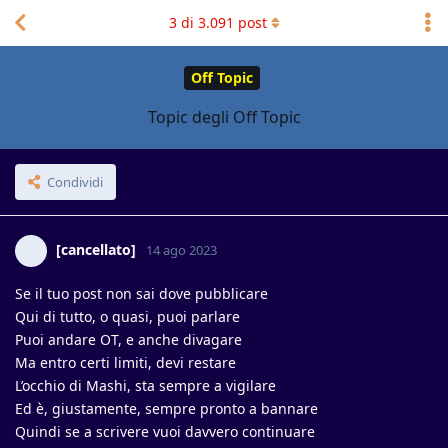
3
di
3.091
post
Off Topic
Topic degli Off Topic
Condividi
[cancellato]
14 ago 2023
Se il tuo post non sai dove pubblicare
Qui di tutto, o quasi, puoi parlare
Puoi andare OT, e anche divagare
Ma entro certi limiti, devi restare
L’occhio di Mashi, sta sempre a vigilare
Ed è, giustamente, sempre pronto a bannare
Quindi se a scrivere vuoi davvero continuare