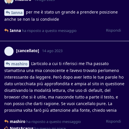
per me è stato un grande a prendere posizione
Ianna
anche se non la si condivide
Rispondi
Ianna
ha risposto a questo messaggio
[cancellato]
14 ago 2023
L’articolo a cui ti riferisci me l’ha passato
mashiro
stamattina una mia conoscente e l’avevo trovato perlomeno
interessante da leggere. Però dopo aver letto le tue parole ho
dato un’occhiata più approfondita e ampia al sito in questione
disattivando la modalità lettura, che uso di default, del
browser che si è utile, ma nasconde tutto a parte il testo, e
non posso che darti ragione. Se vuoi cancellalo pure. La
prossima volta farò più attenzione alla fonte, chiedo venia
Rispondi
mashiro
ha risposto a questo messaggio
NostrAcarus
ha messo mi piace
.