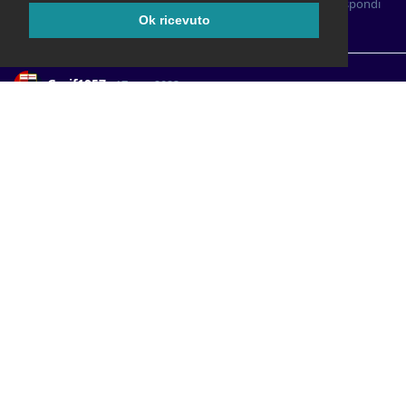
Rispondi
Ianna
ha risposto a questo messaggio
Ok ricevuto
PieroVoje61
ha messo mi piace
.
Greif1957
17 ago 2023
Parisse lo guarda e risponde: sono qui
PieroVoje61
per parlare della partita e non di pettegolezzi.
Il rugby è un altro mondo rispetto al calcio. Il rugby è uno
sport, il calcio non saprei definirlo.
Rispondi
MAU69
e
PieroVoje61
hanno messo mi piace
.
Ianna
17 ago 2023
PieroVoje61
Hai ragione.