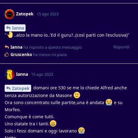
Zatopek
15 ago 2023
Ianna
"
..alzo la mano io..'Ed il guru?..(così parti con l'esclusiva)"
Rispondi
Ianna
ha risposto a questo messaggio
Gruscenko
ha messo mi piace
.
Ianna
15 ago 2023
domani ore 530 se me lo chiede Alfred anche
Zatopek
senza autorizzazione da Masone
Ora sono concentrato sulle partite,una è andata
e su
Morfeo.
Comunque è come tutti.
Uno statale tra i tanti.
Solo i fessi domani e oggi lavorano
Notte