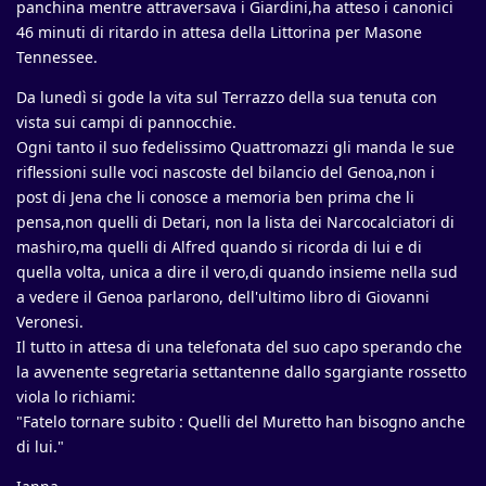
panchina mentre attraversava i Giardini,ha atteso i canonici
46 minuti di ritardo in attesa della Littorina per Masone
Tennessee.
Da lunedì si gode la vita sul Terrazzo della sua tenuta con
vista sui campi di pannocchie.
Ogni tanto il suo fedelissimo Quattromazzi gli manda le sue
riflessioni sulle voci nascoste del bilancio del Genoa,non i
post di Jena che li conosce a memoria ben prima che li
pensa,non quelli di Detari, non la lista dei Narcocalciatori di
mashiro,ma quelli di Alfred quando si ricorda di lui e di
quella volta, unica a dire il vero,di quando insieme nella sud
a vedere il Genoa parlarono, dell'ultimo libro di Giovanni
Veronesi.
Il tutto in attesa di una telefonata del suo capo sperando che
la avvenente segretaria settantenne dallo sgargiante rossetto
viola lo richiami:
"Fatelo tornare subito : Quelli del Muretto han bisogno anche
di lui."