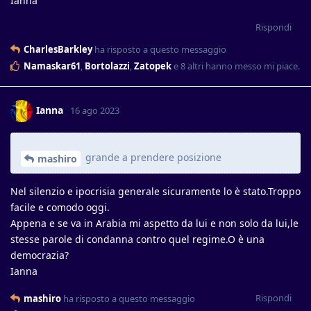
Ianna
Rispondi
CharlesBarkley
ha risposto a questo messaggio
Namaskar61
,
Bortolazzi
,
Zatopek
e
8
altri
hanno messo mi piace
.
Ianna
16 ago 2023
grande a prendere posizione
mashiro
Nel silenzio e ipocrisia generale sicuramente lo è stato.Troppo
facile e comodo oggi.
Appena e se va in Arabia mi aspetto da lui e non solo da lui,le
stesse parole di condanna contro quel regime.O è una
democrazia?
Ianna
Rispondi
mashiro
ha risposto a questo messaggio