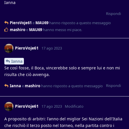
Ianna
Rispondi
PieroVoje61
e
MAU69
hanno risposto a questo messaggio
mashiro
e
MAU69
hanno messo mi piace
.
PieroVoje61
17 ago 2023
Ianna
Se così fosse, il Boca, vincerebbe solo e sempre lui e non mi
risulta che ciò avvenga.
Rispondi
Ianna
e
mashiro
hanno risposto a questo messaggio
PieroVoje61
17 ago 2023
Modificato
A proposito di arbitri: l'anno del miglior Sei Nazioni dell'Italia
che rischiò il terzo posto nel torneo, nella partita contro i