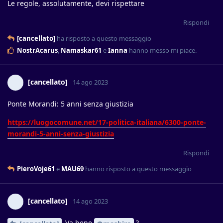
Le regole, assolutamente, devi rispettare
Rispondi
[cancellato]
ha risposto a questo messaggio
NostrAcarus
,
Namaskar61
e
Ianna
hanno messo mi piace
.
[cancellato]
14 ago 2023
Ponte Morandi: 5 anni senza giustizia
https://luogocomune.net/17-politica-italiana/6300-ponte-
morandi-5-anni-senza-giustizia
Rispondi
PieroVoje61
e
MAU69
hanno risposto a questo messaggio
[cancellato]
14 ago 2023
Va bene
?