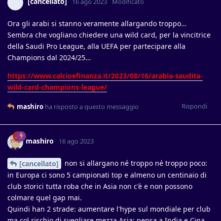
[cancellato]
16 ago 2023
Modificato
Ora gli arabi si stanno veramente allargando troppo…
Sembra che vogliano chiedere una wild card, per la vincitrice
della Saudi Pro League, alla UEFA per partecipare alla
Champions dal 2024/25…
https://www.calcioefinanza.it/2023/08/16/arabia-saudita-
wild-card-champions-league/
Rispondi
mashiro
ha risposto a questo messaggio
mashiro
16 ago 2023
non si allargano né troppo né troppo poco:
[cancellato]
in Europa ci sono 5 campionati top e almeno un centinaio di
club storici tutta roba che in Asia non c'è e non possono
colmare quel gap mai.
Quindi han 2 strade: aumentare l'hype sul mondiale per club
ma col rischio di svegliare mezza Asia: pensa a India e Cina