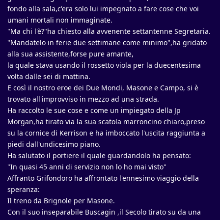
fondo alla sala,c'era solo lui impegnato a fare cose che voi
umani mortali non immaginate.
"Ma chi l'è?"ha chiesto alla avvenente settantenne Segretaria.
"Mandatelo in ferie due settimane come minimo",ha gridato
alla sua assistente,forse pure amante,
la quale stava usando il rossetto viola per la duecentesima
volta dalle sei di mattina.
E così il nostro eroe dei Due Mondi, Masone e Campo, si è
trovato all'improvviso in mezzo ad una strada.
Ha raccolto le sue cose e come un impiegato della Jp
Morgan,ha tirato via la sua scatola marroncino chiaro,preso
su la cornice di Kerrison e ha imboccato l'uscita raggiunta a
piedi dall'undicesimo piano.
Ha salutato il portiere il quale guardandolo ha pensato:
"In quasi 45 anni di servizio non lo ho mai visto"
Affranto Grifondoro ha affrontato l'ennesimo viaggio della
speranza:
Il treno da Brignole per Masone.
Con il suo inseparabile Buscagin ,il Secolo tirato su da una