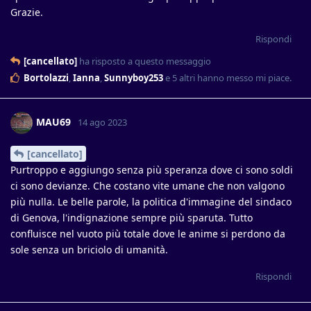
Grazie.
Rispondi
[cancellato]
ha risposto a questo messaggio
Bortolazzi
,
Ianna
,
Sunnyboy253
e
5
altri
hanno messo mi piace
.
MAU69
14 ago 2023
[cancellato]
Purtroppo e aggiungo senza più speranza dove ci sono soldi
ci sono devianze. Che costano vite umane che non valgono
più nulla. Le belle parole, la politica d'immagine del sindaco
di Genova, l'indignazione sempre più sparuta. Tutto
confluisce nel vuoto più totale dove le anime si perdono da
sole senza un briciolo di umanità.
Rispondi