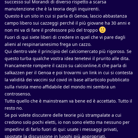
successo sul Morandi di diverso rispetto a scarsa
manutenzione che è la teoria degli inquirenti.
Questo è un sito in cui si parla di Genoa, lascio abbastanza
campo libero sui cazzeggi perché il più giovane ha 30 anni e
non mi va di fare il professore più del troppo
Fuori di qui siete liberi di credere in quel che vi pare dagli
alieni al respinarianesimo frega un cazzo.
Qui dentro vale il principio del calciomercato più rigoroso. Se
questo turba qualche vostra idea tenetevi il prurito alle dita.
Francamente rompere il cazzo su calcionline.it che parla di
salkazzen per il Genoa e poi trovarmi un link in cui si contesta
la validità dei vaccini sul covid in base all'articolo pubblicato
sulla rivista meno affidabile del mondo mi sembra un
controsenso.
Tutto quello che è mainstream va bene ed è accettato. Tutto il
resto no.
Se poi volete discutere delle teorie più strampalate a cui
credono solo pochi eletti, io non sono eletto ma nessuno per
impedirvi di farlo fuori di qui: usate i messaggi privati,
spostate la discussione in luoghi più appropriati.