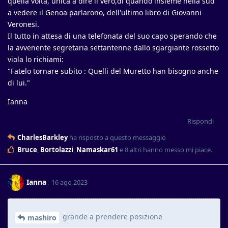
quella volta, unica a dire il vero,di quando insieme nella sud
a vedere il Genoa parlarono, dell'ultimo libro di Giovanni
Veronesi.
Il tutto in attesa di una telefonata del suo capo sperando che
la avvenente segretaria settantenne dallo sgargiante rossetto
viola lo richiami:
"Fatelo tornare subito : Quelli del Muretto han bisogno anche
di lui."
Ianna
Rispondi
CharlesBarkley
ha risposto a questo messaggio
Bruce
,
Bortolazzi
,
Namaskar61
e
8
altri
hanno messo mi piace
.
Ianna
16 ago 2023
grande a prendere posizione
mashiro