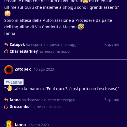
Possibile belin che nessuno di voi ingrati
mi chieda le
ultime sul Guru che insieme a Shojgu sono i grandi assenti?
Sono in attesa della Autorizzazione a Procedere da parte
dell'inquilino di Via Condotti a Masone
Ianna
Rispondi
Zatopek
ha risposto a questo messaggio
CharlesBarkley
ha messo mi piace
.
Zatopek
15 ago 2023
Ianna
"
..alzo la mano io..'Ed il guru?..(così parti con l'esclusiva)"
Rispondi
Ianna
ha risposto a questo messaggio
Gruscenko
ha messo mi piace
.
Ianna
15 ago 2023