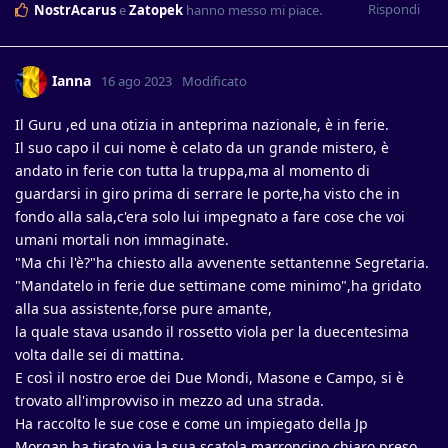
Rispondi
NostrAcarus
e
Zatopek
hanno messo mi piace
.
Ianna
16 ago 2023
Modificato
Il Guru ,ed una otizia in anteprima nazionale, è in ferie.
Il suo capo il cui nome è celato da un grande mistero, è
andato in ferie con tutta la truppa,ma al momento di
guardarsi in giro prima di serrare le porte,ha visto che in
fondo alla sala,c'era solo lui impegnato a fare cose che voi
umani mortali non immaginate.
"Ma chi l'è?"ha chiesto alla avvenente settantenne Segretaria.
"Mandatelo in ferie due settimane come minimo",ha gridato
alla sua assistente,forse pure amante,
la quale stava usando il rossetto viola per la duecentesima
volta dalle sei di mattina.
E così il nostro eroe dei Due Mondi, Masone e Campo, si è
trovato all'improvviso in mezzo ad una strada.
Ha raccolto le sue cose e come un impiegato della Jp
Morgan,ha tirato via la sua scatola marroncino chiaro,preso