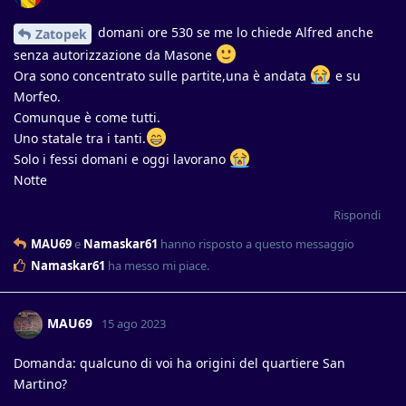
domani ore 530 se me lo chiede Alfred anche
Zatopek
senza autorizzazione da Masone
Ora sono concentrato sulle partite,una è andata
e su
Morfeo.
Comunque è come tutti.
Uno statale tra i tanti.
Solo i fessi domani e oggi lavorano
Notte
Rispondi
MAU69
e
Namaskar61
hanno risposto a questo messaggio
Namaskar61
ha messo mi piace
.
MAU69
15 ago 2023
Domanda: qualcuno di voi ha origini del quartiere San
Martino?