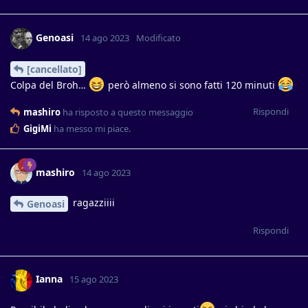
Genoasi
14 ago 2023
Modificato
[cancellato]
Colpa del Broh…
però almeno si sono fatti 120 minuti
Rispondi
mashiro
ha risposto a questo messaggio
GigiMi
ha messo mi piace
.
mashiro
14 ago 2023
ragazziiii
Genoasi
Rispondi
Ianna
15 ago 2023