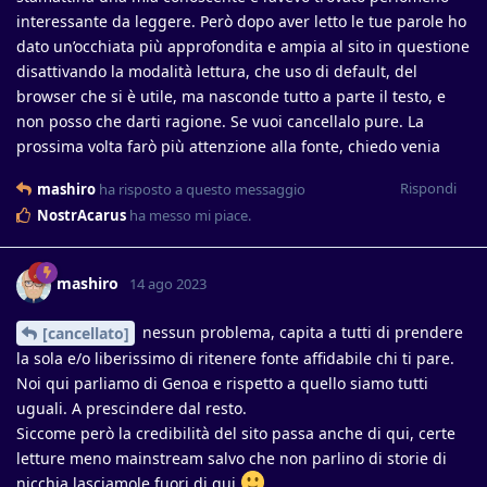
interessante da leggere. Però dopo aver letto le tue parole ho
dato un’occhiata più approfondita e ampia al sito in questione
disattivando la modalità lettura, che uso di default, del
browser che si è utile, ma nasconde tutto a parte il testo, e
non posso che darti ragione. Se vuoi cancellalo pure. La
prossima volta farò più attenzione alla fonte, chiedo venia
Rispondi
mashiro
ha risposto a questo messaggio
NostrAcarus
ha messo mi piace
.
mashiro
14 ago 2023
nessun problema, capita a tutti di prendere
[cancellato]
la sola e/o liberissimo di ritenere fonte affidabile chi ti pare.
Noi qui parliamo di Genoa e rispetto a quello siamo tutti
uguali. A prescindere dal resto.
Siccome però la credibilità del sito passa anche di qui, certe
letture meno mainstream salvo che non parlino di storie di
nicchia lasciamole fuori di qui.