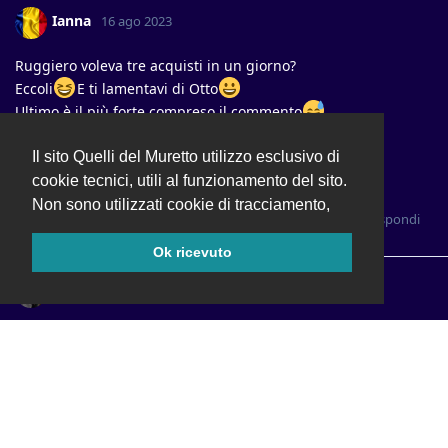
Ianna
16 ago 2023
Ruggiero voleva tre acquisti in un giorno?
Eccoli
E ti lamentavi di Otto
Ultimo è il più forte compreso il commento
https://www.instagram.com/p/Cv-yKQNOq07/
Il sito Quelli del Muretto utilizzo esclusivo di
"E' arrivato o Teletabbies
Ianna
cookie tecnici, utili al funzionamento del sito.
Non sono utilizzati cookie di tracciamento,
Rispondi
Ok ricevuto
Sunnyboy253
17 ago 2023
pecunia non olet caro Pasquale.
Ianna
Per lo Sparta sarà per il prossimo anno dai, forza København,
forza Malmö!
Rispondi
Ianna
ha risposto a questo messaggio