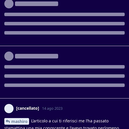
laggiù nella Terra del Petrolio si vive come in Florida
https://www.diretta.it/news/fonseca-prende-posizione-non-
vendete-ai-russi-sui-rubli-il-sangue-dei-bimbi/I5LhJsSE/
Ianna
Rispondi
mashiro
ha risposto a questo messaggio
mashiro
ha messo mi piace
.
mashiro
14 ago 2023
per me è stato un grande a prendere posizione
Ianna
anche se non la si condivide
Rispondi
Ianna
ha risposto a questo messaggio
[cancellato]
14 ago 2023
L’articolo a cui ti riferisci me l’ha passato
mashiro
stamattina una mia conoscente e l’avevo trovato perlomeno