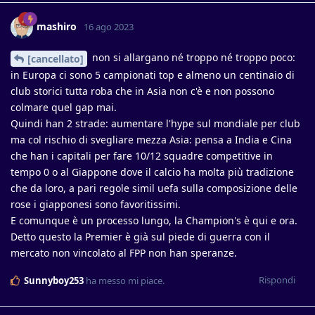
mashiro
16 ago 2023
non si allargano né troppo né troppo poco:
[cancellato]
in Europa ci sono 5 campionati top e almeno un centinaio di
club storici tutta roba che in Asia non c'è e non possono
colmare quel gap mai.
Quindi han 2 strade: aumentare l'hype sul mondiale per club
ma col rischio di svegliare mezza Asia: pensa a India e Cina
che han i capitali per fare 10/12 squadre competitive in
tempo 0 o al Giappone dove il calcio ha molta più tradizione
che da loro, a pari regole simil uefa sulla composizione delle
rose i giapponesi sono favoritissimi.
E comunque è un processo lungo, la Champion's è qui e ora.
Detto questo la Premier è già sul piede di guerra con il
mercato non vincolato al FPP non han speranze.
Rispondi
Sunnyboy253
ha messo mi piace
.