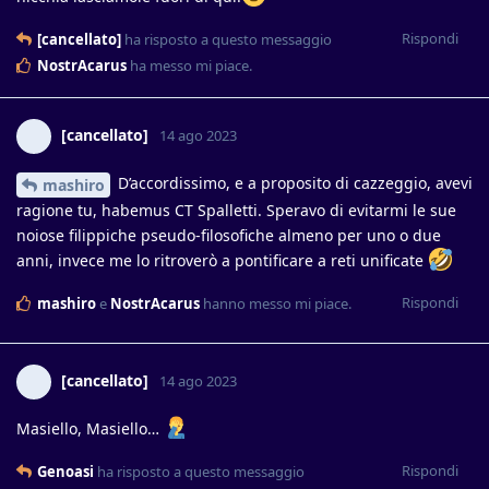
Rispondi
[cancellato]
ha risposto a questo messaggio
NostrAcarus
ha messo mi piace
.
[cancellato]
14 ago 2023
D’accordissimo, e a proposito di cazzeggio, avevi
mashiro
ragione tu, habemus CT Spalletti. Speravo di evitarmi le sue
noiose filippiche pseudo-filosofiche almeno per uno o due
anni, invece me lo ritroverò a pontificare a reti unificate
Rispondi
mashiro
e
NostrAcarus
hanno messo mi piace
.
[cancellato]
14 ago 2023
Masiello, Masiello…
Rispondi
Genoasi
ha risposto a questo messaggio