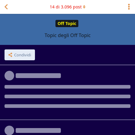
14
di
3.096
post
[cancellato]
Molto interessante ed istruttivo. Grazie
Rispondi
[cancellato]
14 ago 2023
mi son rifatto al Topic degli Off Topic che c’era
Genoasi
nell’altro sito… Sempre meglio che aprire decine di Thread
che si esauriscono e finiscono nel dimenticatoio in uno o due
giorni, almeno per me. Già con la nazionale e la tragedia del
ponte Morandi siamo andati fuori tema in altre discussioni…
Poi è solo un’idea, se non è gradita invito
ad
@mashiro
abortirla sul nascere
Rispondi
mashiro
ha risposto a questo messaggio
mashiro
ha messo mi piace
.