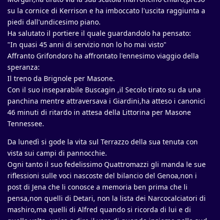
su la cornice di Kerrison e ha imboccato l'uscita raggiunta a
piedi dall'undicesimo piano.
Ha salutato il portiere il quale guardandolo ha pensato:
"In quasi 45 anni di servizio non lo ho mai visto"
Affranto Grifondoro ha affrontato l'ennesimo viaggio della
speranza:
Il treno da Brignole per Masone.
Con il suo inseparabile Buscagin ,il Secolo tirato su da una
panchina mentre attraversava i Giardini,ha atteso i canonici
46 minuti di ritardo in attesa della Littorina per Masone
Tennessee.
Da lunedì si gode la vita sul Terrazzo della sua tenuta con
vista sui campi di pannocchie.
Ogni tanto il suo fedelissimo Quattromazzi gli manda le sue
riflessioni sulle voci nascoste del bilancio del Genoa,non i
post di Jena che li conosce a memoria ben prima che li
pensa,non quelli di Detari, non la lista dei Narcocalciatori di
mashiro,ma quelli di Alfred quando si ricorda di lui e di