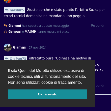
Giusto perché è stato punito l'arbitro Sozza per
mashiro
errori tecnici domenica ne mandano uno peggio...
Rispondi
Giammi
ha risposto a questo messaggio
Genoasi
e
MAU69
hanno messo mi piace
.
Giammi
27 nov 2024
oltretutto pure l’Udinese ha motivo di
OldPan73
lamentarsi perché molto dubbio il rigore non dato contro
l’Empoli e addirittura clamoroso (con tanto di scuse dell’Aia)
Il sito Quelli del Muretto utilizzo esclusivo di
quello non dato contro l’Atalanta
cookie tecnici, utili al funzionamento del sito.
Non sono utilizzati cookie di tracciamento,
Rispondi
edoardo777
ha risposto a questo messaggio
Ok ricevuto
edoardo777
E
27 nov 2024