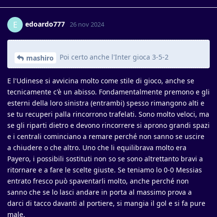
edoardo777
E
26 nov 2024
Poi certo anche l'Inter gioca 3-5-2
mashiro
E l'Udinese si avvicina molto come stile di gioco, anche se
tecnicamente c'è un abisso. Fondamentalmente premono e gli
esterni della loro sinistra (entrambi) spesso rimangono alti e
se tu recuperi palla rincorrono trafelati. Sono molto veloci, ma
se gli riparti dietro e devono rincorrere si aprono grandi spazi
e i centrali cominciano a remare perché non sanno se uscire
a chiudere o che altro. Uno che li equilibrava molto era
Payero, i possibili sostituti non so se sono altrettanto bravi a
ritornare e a fare le scelte giuste. Se teniamo lo 0-0 Messias
entrato fresco può spaventarli molto, anche perché non
sanno che se lo lasci andare in porta al massimo prova a
darci di tacco davanti al portiere, si mangia il gol e si fa pure
male.