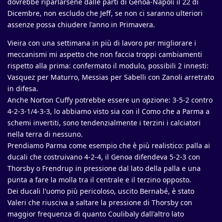
dovrebbe riparlarsene dalle parti di Genoa-Napoli il 22 di
Dicembre, non escludo che Jeff, se non ci saranno ulteriori
assenze possa chiudere l'anno in Primavera.
Vieira con una settimana in più di lavoro per migliorare i
meccanismi mi aspetto che non faccia troppi cambiamenti
rispetto alla prima: confermato il modulo, possibili 2 innesti:
Vasquez per Maturro, Messias per Sabelli con Zanoli arretrato
in difesa.
Anche Norton Cuffy potrebbe essere un opzione: 3-5-2 contro
4-2-3-1/4-3-3, lo abbiamo visto sia con il Como che a Parma a
schemi invertiti, sono tendenzialmente i terzini i calciatori
nella terra di nessuno.
Prendiamo Parma come esempio che è più realistico: palla ai
ducali che costruivano 4-2-4, il Genoa difendeva 5-2-3 con
Thorsby o Frendrup in pressione dal lato della palla e una
punta a fare la molla tra il centrale e il terzino opposto.
Dei ducali l'uomo più pericoloso, uscito Bernabé, è stato
Valeri che riusciva a saltare la pressione di Thorsby con
maggior frequenza di quanto Coulibaly dall'altro lato