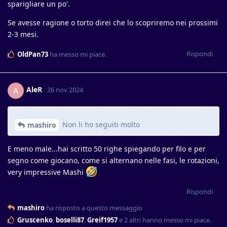
sparigliare un po'.
Se avesse ragione o torto direi che lo scopriremo nei prossimi
2-3 mesi.
Rispondi
OldPan73
ha messo mi piace
.
AleR
A
26 nov 2024
Non li ho seguiti molto
mashiro
E meno male...hai scritto 50 righe spiegando per filo e per
segno come giocano, come si alternano nelle fasi, le rotazioni,
very impressive Mashi
Rispondi
mashiro
ha risposto a questo messaggio
Gruscenko
,
boselli87
,
Greif1957
e
2
altri
hanno messo mi piace
.