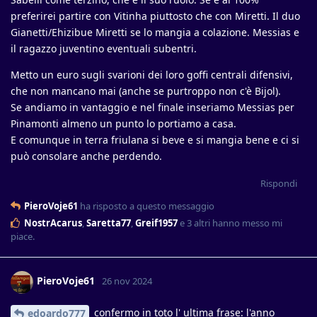
preferirei partire con Vitinha piuttosto che con Miretti. Il duo
Gianetti/Ehizibue Miretti se lo mangia a colazione. Messias e
il ragazzo juventino eventuali subentri.
Metto un euro sugli svarioni dei loro goffi centrali difensivi,
che non mancano mai (anche se purtroppo non c'è Bijol).
Se andiamo in vantaggio e nel finale inseriamo Messias per
Pinamonti almeno un punto lo portiamo a casa.
E comunque in terra friulana si beve e si mangia bene e ci si
può consolare anche perdendo.
Rispondi
PieroVoje61
ha risposto a questo messaggio
NostrAcarus
,
Saretta77
,
Greif1957
e
3
altri
hanno messo mi
piace
.
PieroVoje61
26 nov 2024
confermo in toto l' ultima frase: l'anno
edoardo777