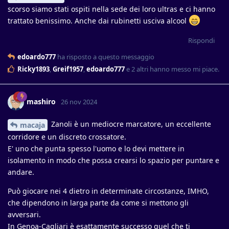
scorso siamo stati ospiti nella sede dei loro ultras e ci hanno
trattato benissimo. Anche dai rubinetti usciva alcool
Rispondi
edoardo777
ha risposto a questo messaggio
Ricky1893
,
Greif1957
,
edoardo777
e
2
altri
hanno messo mi piace
.
mashiro
26 nov 2024
Zanoli è un mediocre marcatore, un eccellente
macaja
corridore e un discreto crossatore.
E' uno che punta spesso l'uomo e lo devi mettere in
isolamento in modo che possa crearsi lo spazio per puntare e
andare.
Può giocare nei 4 dietro in determinate circostanze, IMHO,
che dipendono in larga parte da come si mettono gli
avversari.
In Genoa-Cagliari è esattamente successo quel che ti