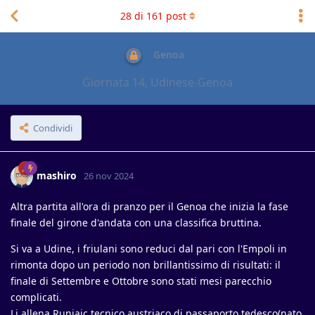
28
di
161
post
Genoa
Giornata 14, Udinese-Genoa
Condividi
mashiro
26 nov 2024
Altra partita all'ora di pranzo per il Genoa che inizia la fase
finale del girone d'andata con una classifica bruttina.
Si va a Udine, i friulani sono reduci dal pari con l'Empoli in
rimonta dopo un periodo non brillantissimo di risultati: il
finale di Settembre e Ottobre sono stati mesi parecchio
complicati.
Li allena Runjaic tecnico austriaco di passaporto tedesco(nato