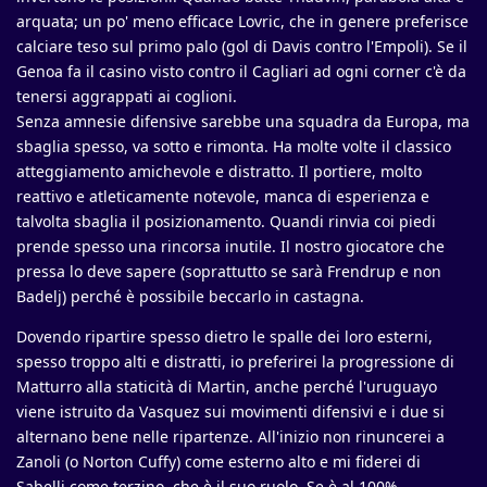
arquata; un po' meno efficace Lovric, che in genere preferisce
calciare teso sul primo palo (gol di Davis contro l'Empoli). Se il
Genoa fa il casino visto contro il Cagliari ad ogni corner c'è da
tenersi aggrappati ai coglioni.
Senza amnesie difensive sarebbe una squadra da Europa, ma
sbaglia spesso, va sotto e rimonta. Ha molte volte il classico
atteggiamento amichevole e distratto. Il portiere, molto
reattivo e atleticamente notevole, manca di esperienza e
talvolta sbaglia il posizionamento. Quandi rinvia coi piedi
prende spesso una rincorsa inutile. Il nostro giocatore che
pressa lo deve sapere (soprattutto se sarà Frendrup e non
Badelj) perché è possibile beccarlo in castagna.
Dovendo ripartire spesso dietro le spalle dei loro esterni,
spesso troppo alti e distratti, io preferirei la progressione di
Matturro alla staticità di Martin, anche perché l'uruguayo
viene istruito da Vasquez sui movimenti difensivi e i due si
alternano bene nelle ripartenze. All'inizio non rinuncerei a
Zanoli (o Norton Cuffy) come esterno alto e mi fiderei di
Sabelli come terzino, che è il suo ruolo. Se è al 100%