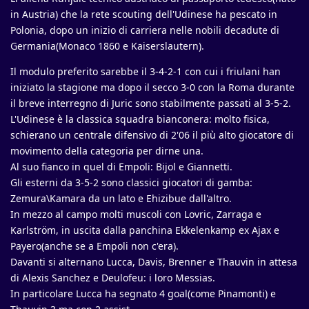
in Austria) che la rete scouting dell'Udinese ha pescato in
Polonia, dopo un inizio di carriera nelle nobili decadute di
Germania(Monaco 1860 e Kaiserslautern).
Il modulo preferito sarebbe il 3-4-2-1 con cui i friulani han
iniziato la stagione ma dopo il secco 3-0 con la Roma durante
il breve interregno di Juric sono stabilmente passati al 3-5-2.
L'Udinese è la classica squadra bianconera: molto fisica,
schierano un centrale difensivo di 2'06 il più alto giocatore di
movimento della categoria per dirne una.
Al suo fianco in quel di Empoli: Bijol e Giannetti.
Gli esterni da 3-5-2 sono classici giocatori di gamba:
Zemura\Kamara da un lato e Ehizibue dall'altro.
In mezzo al campo molti muscoli con Lovric, Zarraga e
Karlström, in uscita dalla panchina Ekkelenkamp ex Ajax e
Payero(anche se a Empoli non c'era).
Davanti si alternano Lucca, Davis, Brenner e Thauvin in attesa
di Alexis Sanchez e Deulofeu: i loro Messias.
In particolare Lucca ha segnato 4 goal(come Pinamonti) e