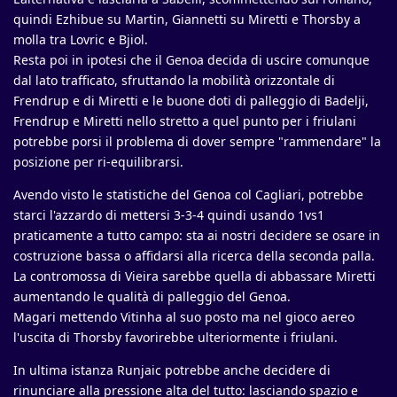
quindi Ezhibue su Martin, Giannetti su Miretti e Thorsby a
molla tra Lovric e Bjiol.
Resta poi in ipotesi che il Genoa decida di uscire comunque
dal lato trafficato, sfruttando la mobilità orizzontale di
Frendrup e di Miretti e le buone doti di palleggio di Badelji,
Frendrup e Miretti nello stretto a quel punto per i friulani
potrebbe porsi il problema di dover sempre "rammendare" la
posizione per ri-equilibrarsi.
Avendo visto le statistiche del Genoa col Cagliari, potrebbe
starci l'azzardo di mettersi 3-3-4 quindi usando 1vs1
praticamente a tutto campo: sta ai nostri decidere se osare in
costruzione bassa o affidarsi alla ricerca della seconda palla.
La contromossa di Vieira sarebbe quella di abbassare Miretti
aumentando le qualità di palleggio del Genoa.
Magari mettendo Vitinha al suo posto ma nel gioco aereo
l'uscita di Thorsby favorirebbe ulteriormente i friulani.
In ultima istanza Runjaic potrebbe anche decidere di
rinunciare alla pressione alta del tutto: lasciando spazio e