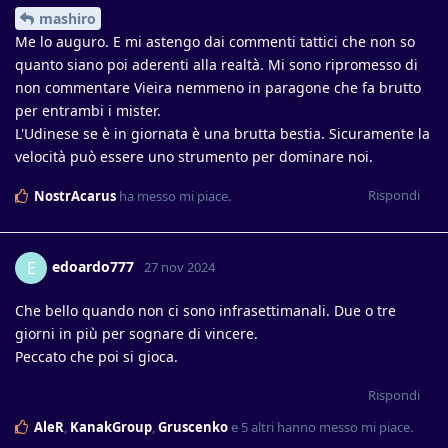
mashiro
Me lo auguro. E mi astengo dai commenti tattici che non so
quanto siano poi aderenti alla realtà. Mi sono ripromesso di
non commentare Vieira nemmeno in paragone che fa brutto
per entrambi i mister.
L'Udinese se è in giornata è una brutta bestia. Sicuramente la
velocità può essere uno strumento per dominare noi.
Rispondi
NostrAcarus
ha messo mi piace
.
edoardo777
E
27 nov 2024
Che bello quando non ci sono infrasettimanali. Due o tre
giorni in più per sognare di vincere.
Peccato che poi si gioca.
Rispondi
AleR
,
KanakGroup
,
Gruscenko
e
5
altri
hanno messo mi piace
.