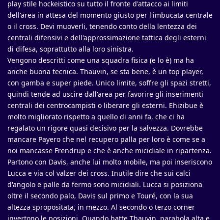
play stile hockeistico su tutto il fronte d'attacco ai limiti
dell'area in attesa del momento giusto per l'imbucata centrale
o il cross. Devi muoverli, tenendo conto della lentezza dei
centrali difensivi e dell'approssimazione tattica degli esterni
di difesa, soprattutto alla loro sinistra.
Vengono descritti come una squadra fisica (e lo è) ma ha
anche buona tecnica. Thauvin, se sta bene, è un top player,
con gamba e super piede. Unico limite, soffre gli spazi stretti,
quindi tende ad uscire dall'area per favorire gli inserimenti
centrali dei centrocampisti o liberare gli esterni. Ehizibue è
molto migliorato rispetto a quello di anni fa, che ci ha
regalato un rigore quasi decisivo per la salvezza. Dovrebbe
mancare Payero che nel recupero palla per loro è come se a
noi mancasse Frendrup e che è anche micidiale in ripartenza.
Partono con Davis, anche lui molto mobile, ma poi inseriscono
Lucca e via col valzer dei cross. Inutile dire che sui calci
d'angolo e palle da fermo sono micidiali. Lucca si posiziona
oltre il secondo palo, Davis sul primo e Touré, con la sua
altezza spropositata, in mezzo. Al secondo o terzo corner
invertono le posizioni. Quando batte Thauvin, parabola alta e