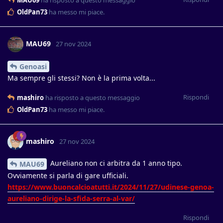
MAU69
ha risposto a questo messaggio
OldPan73
ha messo mi piace
.
MAU69
27 nov 2024
Genoasi
Ma sempre gli stessi? Non è la prima volta...
Rispondi
mashiro
ha risposto a questo messaggio
OldPan73
ha messo mi piace
.
mashiro
27 nov 2024
Aureliano non ci arbitra da 1 anno tipo.
MAU69
Ovviamente si parla di gare ufficiali.
https://www.buoncalcioatutti.it/2024/11/27/udinese-genoa-
aureliano-dirige-la-sfida-serra-al-var/
Rispondi