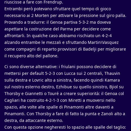
riuscisse a fare con Frendrup.
Entrambi però potevano sfruttare quel tempo di gioco
necessario ai 2 Morten per attivare la pressione sul giro palla.
Provando a tradurre: il Genoa partiva 5-3-2 ma doveva
aspettare la costruzione del Parma per decidere come
affrontarli. In qualche caso abbiamo rischiato un 4-2-4
alzando entrambe le mezzali e sfruttando Martin\Vasquez
come compagni di reparto provvisori di Badelji per migliorare
il recupero alto del pallone.
Ci sono diverse alternative: i friulani possono decidere di
mettersi per default 5-2-3 con Lucca sui 2 centrali, Thauvin
sulla destra e Lovric alto a sinistra, facendo quindi Kamara
sul nostro esterno destro, Ezhibue su quello sinistro, Bjiol su
Thorsby e Giannetti o Touré a creare superiorità: il Genoa col
Cagliari ha costruito 4-2-1-3 con Miretti a muoversi nello
spazio, alle volte alle spalle di Pinamonti altre davanti a
Pinamonti. Con Thorsby a fare di fatto la punta e Zanoli alto a
destra, da attaccante esterno.
Con questa opzione negheresti lo spazio alle spalle del taglio: