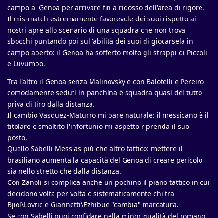
campo al Genoa per arrivare fin a ridosso dell'area di rigore.
Il mis-match estremamente favorevole dei suoi rispetto ai
nostri apre allo scenario di una squadra che non trova
sbocchi puntando poi sull'abilità dei suoi di giocarsela in
campo aperto: il Genoa ha sofferto molto gli strappi di Piccoli
e Luvumbo.
Tra l'altro il Genoa senza Malinovsky e con Balotelli e Pereiro
comodamente seduti in panchina è squadra quasi del tutto
priva di tiro dalla distanza.
Il cambio Vasquez-Maturro mi pare naturale: il messicano è il
titolare e smaltito l'infortunio mi aspetto riprenda il suo
posto.
Quello Sabelli-Messias più che altro tattico: mettere il
brasiliano aumenta la capacità del Genoa di creare pericolo
sia nello stretto che dalla distanza.
Con Zanoli si complica anche un pochino il piano tattico in cui
decidono volta per volta o sistematicamente chi tra
Bjiol\Lovric e Giannetti\Ezhibue "cambia" marcatura.
Se con Sabelli puoi confidare nella minor qualità del romano