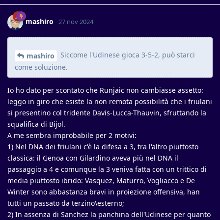
mashiro
27 nov 2024
Siccome l'Udinese gioca 3-5-2, può starci
mashiro
come soluzione.
Io ho dato per scontato che Runjaic non cambiasse assetto:
leggo in giro che esiste la non remota possibilità che i friulani
si presentino col tridente Davis-Lucca-Thauvin, sfruttando la
squalifica di Bijol.
A me sembra improbabile per 2 motivi:
1) Nel DNA dei friulani c'è la difesa a 3, tra l'altro piuttosto
classica: il Genoa con Gilardino aveva più nel DNA il
passaggio a 4 e comunque la 3 veniva fatta con un trittico di
media piuttosto ibrido: Vasquez, Maturro, Vogliacco e De
Winter sono abbastanza bravi in proiezione offensiva, han
tutti un passato da terzino\esterno;
2) In assenza di Sanchez la panchina dell'Udinese per quanto