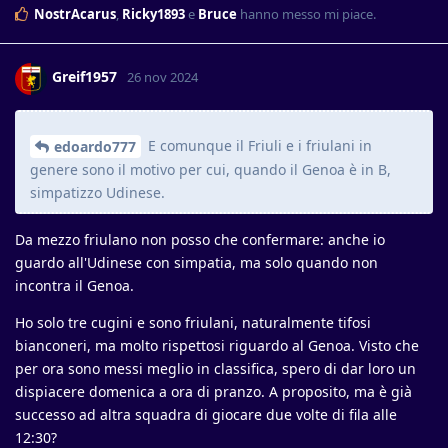
NostrAcarus
,
Ricky1893
e
Bruce
hanno messo mi piace
.
Greif1957
26 nov 2024
E comunque il Friuli e i friulani in
edoardo777
genere sono il motivo per cui, quando il Genoa è in B,
simpatizzo Udinese.
Da mezzo friulano non posso che confermare: anche io
guardo all'Udinese con simpatia, ma solo quando non
incontra il Genoa.
Ho solo tre cugini e sono friulani, naturalmente tifosi
bianconeri, ma molto rispettosi riguardo al Genoa. Visto che
per ora sono messi meglio in classifica, spero di dar loro un
dispiacere domenica a ora di pranzo. A proposito, ma è già
successo ad altra squadra di giocare due volte di fila alle
12:30?