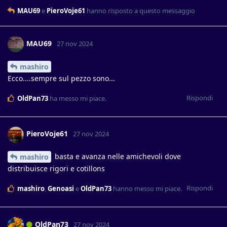
MAU69
e
PieroVoje61
hanno risposto a questo messaggio
MAU69
27 nov 2024
mashiro
Ecco....sempre sul pezzo sono...
Rispondi
OldPan73
ha messo mi piace
.
PieroVoje61
27 nov 2024
basta e avanza nelle amichevoli dove
mashiro
distribuisce rigori e cotillons
Rispondi
mashiro
,
Genoasi
e
OldPan73
hanno messo mi piace
.
OldPan73
27 nov 2024