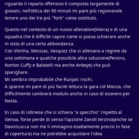
riguarda il reparto offensivo è composta largamente di
giovani, nell'ottica dei 90 minuti mi pare più ragionevole
tenere uno dei tre più "forti" come sostituto.
Questo nel contesto di un nuovo allenatore(Vieira) e di una
squadra che è difficile capire come si possa schierare anche
in vista di una certa abbondanza.
Con Vitinha, Messias, Vasquez che si allenano a regime da
una settimana e qualche possibile altra soluzione(Pereiro,
Norton Cuffy e Balotelli ma anche Ankeye) che può
sparigliare.
Mi sembra improbabile che Runjaic rischi.
A spanne mi pare di più facile lettura la gara col Monza, che
difficilmente cambierà modulo anche in caso di esonero per
Nesta.
In caso di Udinese che si schiera "a specchio" rispetto al
Genoa, forse perde di senso l'opzione Zanoli terzino(anche se
Davis\Lucca non me li immagino esattamente precisi in fase
di copertura) ma ne potrebbe acquistare l'idea