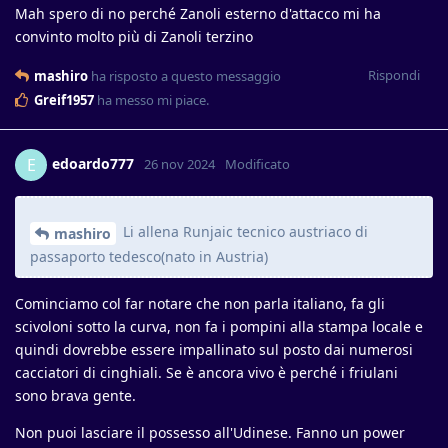
Mah spero di no perché Zanoli esterno d'attacco mi ha
convinto molto più di Zanoli terzino
Rispondi
mashiro
ha risposto a questo messaggio
Greif1957
ha messo mi piace
.
edoardo777
E
26 nov 2024
Modificato
Li allena Runjaic tecnico austriaco di
mashiro
passaporto tedesco(nato in Austria)
Cominciamo col far notare che non parla italiano, fa gli
scivoloni sotto la curva, non fa i pompini alla stampa locale e
quindi dovrebbe essere impallinato sul posto dai numerosi
cacciatori di cinghiali. Se è ancora vivo è perché i friulani
sono brava gente.
Non puoi lasciare il possesso all'Udinese. Fanno un power