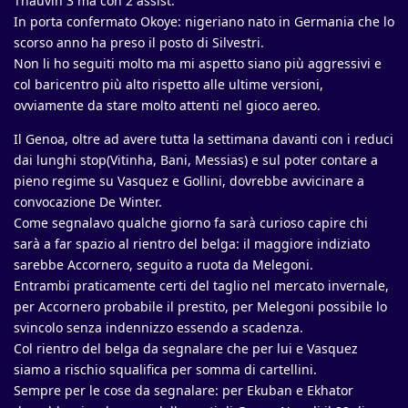
Thauvin 3 ma con 2 assist.
In porta confermato Okoye: nigeriano nato in Germania che lo
scorso anno ha preso il posto di Silvestri.
Non li ho seguiti molto ma mi aspetto siano più aggressivi e
col baricentro più alto rispetto alle ultime versioni,
ovviamente da stare molto attenti nel gioco aereo.
Il Genoa, oltre ad avere tutta la settimana davanti con i reduci
dai lunghi stop(Vitinha, Bani, Messias) e sul poter contare a
pieno regime su Vasquez e Gollini, dovrebbe avvicinare a
convocazione De Winter.
Come segnalavo qualche giorno fa sarà curioso capire chi
sarà a far spazio al rientro del belga: il maggiore indiziato
sarebbe Accornero, seguito a ruota da Melegoni.
Entrambi praticamente certi del taglio nel mercato invernale,
per Accornero probabile il prestito, per Melegoni possibile lo
svincolo senza indennizzo essendo a scadenza.
Col rientro del belga da segnalare che per lui e Vasquez
siamo a rischio squalifica per somma di cartellini.
Sempre per le cose da segnalare: per Ekuban e Ekhator