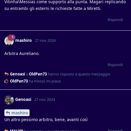
Vitinha\Messias come supporto alla punta. Magari replicando
su entrambi gli esterni le richieste fatte a Miretti.
Rispondi
mashiro
27 nov 2024
Arbitra Aureliano.
Rispondi
Genoasi
e
OldPan73
hanno risposto a questo messaggio
OldPan73
ha messo mi piace
.
Genoasi
27 nov 2024
mashiro
Un altro pessimo arbitro, bene, avanti così
Rispondi