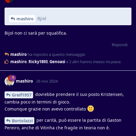
Bjiol
mashiro
Bijol non ci sarà per squalifica.
Rispondi
mashiro
ha risposto a questo messaggio
mashiro
,
Ricky1893
,
Genoasi
e
2
altri
hanno messo mi piace
.
mashiro
26 nov 2024
dovrebbe prendere il suo posto Kristensen,
Greif1957
cambia poco in termini di gioco.
Comunque grazie non avevo controllato
per carità, può essere la partita di Gaston
Bortolazzi
Pereiro, anche di Vitinha che fragile in teoria non è.