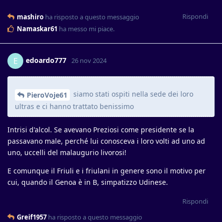
Rispondi
mashiro
ha risposto a questo messaggio
Namaskar61
ha messo mi piace
.
edoardo777
E
26 nov 2024
siamo stati ospiti nella sede dei loro
PieroVoje61
ultras e ci hanno trattato benissimo
Intrisi d'alcol. Se avevano Preziosi come presidente se la
passavano male, perché lui conosceva i loro volti ad uno ad
uno, uccelli del malaugurio livorosi!
E comunque il Friuli e i friulani in genere sono il motivo per
cui, quando il Genoa è in B, simpatizzo Udinese.
Rispondi
Greif1957
ha risposto a questo messaggio