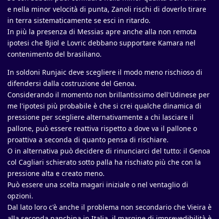
e nella minor velocità di punta, Zanoli rischi di doverlo tirare
in terra sistematicamente se esci in ritardo.
In più la presenza di Messias apre anche alla non remota
ipotesi che Bjiol e Lovric debbano supportare Kamara nel
contenimento del brasiliano.
In soldoni Runjaic deve scegliere il modo meno rischioso di
difendersi dalla costruzione del Genoa.
Considerando il momento non brillantissimo dell'Udinese per
me l'ipotesi più probabile è che si crei qualche dinamica di
pressione per scegliere alternativamente a chi lasciare il
pallone, può essere reattiva rispetto a dove va il pallone o
proattiva a seconda di quanto pensa di rischiare.
O in alternativa può decidere di rinunciarci del tutto: il Genoa
col Cagliari schierato sotto palla ha rischiato più che con la
pressione alta e creato meno.
Può essere una scelta magari iniziale o nel ventaglio di
opzioni.
Dal lato loro c'è anche il problema non secondario che Vieira è
alla seconda panchina in Italia, il margine di imprevedibilità è