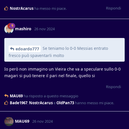
Rispondi
NostrAcarus
ha messo mi piace
.
mashiro
26 nov 2024
Se teniamo lo 0-0 Messias entrato
edoardo777
fresco può spaventarli molto
Io però non immagino un Vieira che va a speculare sullo 0-0
magari si può tenere il pari nel finale, quello si
Rispondi
MAU69
ha risposto a questo messaggio
Bade1967
,
NostrAcarus
e
OldPan73
hanno messo mi piace
.
MAU69
26 nov 2024