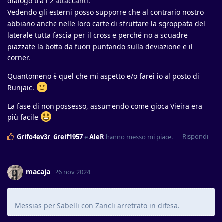
dialogo tra i 2 attaccanti.
Vedendo gli esterni posso supporre che al contrario nostro
abbiano anche nelle loro carte di sfruttare la sgroppata del
laterale tutta fascia per il cross e perché no a squadre
piazzate la botta da fuori puntando sulla deviazione e il
corner.
Quantomeno è quel che mi aspetto e/o farei io al posto di
Runjaic.
La fase di non possesso, assumendo come gioca Vieira era
più facile
Rispondi
Grifo4ev3r
,
Greif1957
e
AleR
hanno messo mi piace
.
macaja
26 nov 2024
Messias per Sabelli con Zanoli arretrato in difesa.