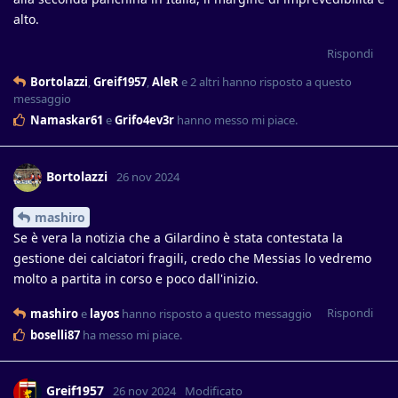
alto.
Rispondi
Bortolazzi
,
Greif1957
,
AleR
e
2
altri
hanno risposto a questo
messaggio
Namaskar61
e
Grifo4ev3r
hanno messo mi piace
.
Bortolazzi
26 nov 2024
mashiro
Se è vera la notizia che a Gilardino è stata contestata la
gestione dei calciatori fragili, credo che Messias lo vedremo
molto a partita in corso e poco dall'inizio.
Rispondi
mashiro
e
layos
hanno risposto a questo messaggio
boselli87
ha messo mi piace
.
Greif1957
26 nov 2024
Modificato