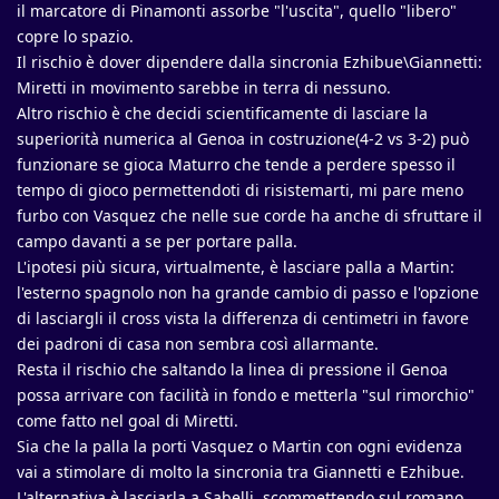
il marcatore di Pinamonti assorbe "l'uscita", quello "libero"
copre lo spazio.
Il rischio è dover dipendere dalla sincronia Ezhibue\Giannetti:
Miretti in movimento sarebbe in terra di nessuno.
Altro rischio è che decidi scientificamente di lasciare la
superiorità numerica al Genoa in costruzione(4-2 vs 3-2) può
funzionare se gioca Maturro che tende a perdere spesso il
tempo di gioco permettendoti di risistemarti, mi pare meno
furbo con Vasquez che nelle sue corde ha anche di sfruttare il
campo davanti a se per portare palla.
L'ipotesi più sicura, virtualmente, è lasciare palla a Martin:
l'esterno spagnolo non ha grande cambio di passo e l'opzione
di lasciargli il cross vista la differenza di centimetri in favore
dei padroni di casa non sembra così allarmante.
Resta il rischio che saltando la linea di pressione il Genoa
possa arrivare con facilità in fondo e metterla "sul rimorchio"
come fatto nel goal di Miretti.
Sia che la palla la porti Vasquez o Martin con ogni evidenza
vai a stimolare di molto la sincronia tra Giannetti e Ezhibue.
L'alternativa è lasciarla a Sabelli, scommettendo sul romano,